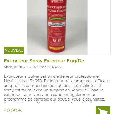
NOUVEAU
Extincteur Spray Exterieur Eng/De
Marque: NEYFIK
N° Prod. 1045722
Extincteur à pulvérisation d'extérieur professionnel
Neyfik, classe 5A/21B. Extincteur très compact et efficace
adapté à la combustion de liquides et de solides. Le
spray est fourni avec un support de véhicule. Chaque
extincteur à pulvérisation contient également un
programme de contrôle qui peut, si vous le souhaitez,
être utilisé pour effectuer des contrôles périodiques.
L'extincteur à pulvérisation ne nécessite aucun
40,00 €
entretien et a une durée de vie de 5 ans. Le spray est