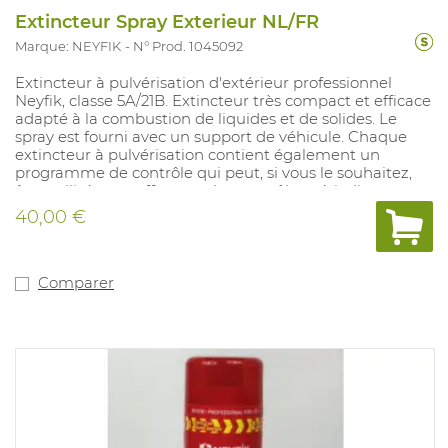
Extincteur Spray Exterieur NL/FR
Marque: NEYFIK
N° Prod. 1045092
Extincteur à pulvérisation d'extérieur professionnel
Neyfik, classe 5A/21B. Extincteur très compact et efficace
adapté à la combustion de liquides et de solides. Le
spray est fourni avec un support de véhicule. Chaque
extincteur à pulvérisation contient également un
programme de contrôle qui peut, si vous le souhaitez,
être utilisé pour effectuer des contrôles périodiques.
L'extincteur à pulvérisation ne nécessite aucun
40,00 €
entretien et a une durée de vie de 5 ans. Le spray est
fourni avec un support de véhicule. Ce modèle contient
du texte français, à l’exception du calendrier de contrôle.
Ce modèle est également disponible avec le texte
Comparer
néerlandais, y compris le programme d’inspection (art.
1044623).