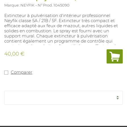
Marque: NEYFIK
N° Prod. 1045090
Extincteur à pulvérisation d'intérieur professionnel
Neyfik classe 5A / 21B / 5F. Extincteur très compact et
efficace adapté aux feux de mazout, autres liquides et
solides en combustion. Le spray est fourni avec un
support mural. Chaque extincteur à pulvérisation
contient également un programme de contrôle qui
peut, si vous le souhaitez, être utilisé pour effectuer des
contrôles périodiques. L'extincteur à pulvérisation ne
40,00 €
nécessite aucun entretien et a une durée de vie de 5
ans. Le spray est fourni avec un support mural. Le spray
peut être combiné avec un support de véhicule (Art.
1045093). Ce modèle contient du texte français, à
Comparer
l’exception du calendrier de contrôle. Ce modèle est
également disponible avec le texte néerlandais, y
compris le programme d’inspection (art. 1044622).