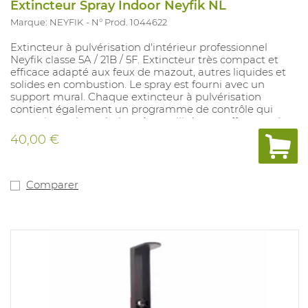
Extincteur Spray Indoor Neyfik NL
Marque: NEYFIK
N° Prod. 1044622
Extincteur à pulvérisation d'intérieur professionnel
Neyfik classe 5A / 21B / 5F. Extincteur très compact et
efficace adapté aux feux de mazout, autres liquides et
solides en combustion. Le spray est fourni avec un
support mural. Chaque extincteur à pulvérisation
contient également un programme de contrôle qui
peut, si vous le souhaitez, être utilisé pour effectuer des
contrôles périodiques. L'extincteur à pulvérisation ne
40,00 €
nécessite aucun entretien et a une durée de vie de 5
ans. Le spray est fourni avec un support mural. Le spray
peut être combiné avec un support de véhicule (Art.
1045093). Ce modèle contient uniquement un texte
Comparer
néerlandais comprenant un calendrier de contrôle. Ce
modèle est également disponible avec le texte français,
à l’exclusion du schéma de commande (art. 1045090).