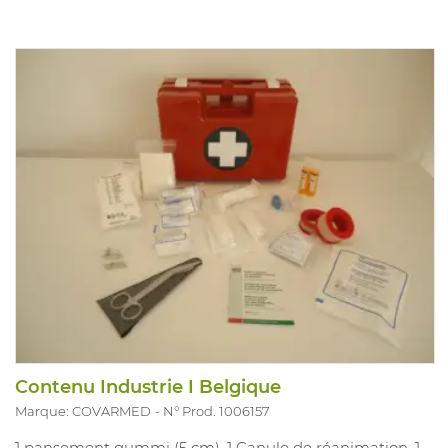
Contenu Industrie I Belgique
Marque: COVARMED
N° Prod. 1006157
1 pansement gummi (5 cm), 1 Canule de réanimation, 1