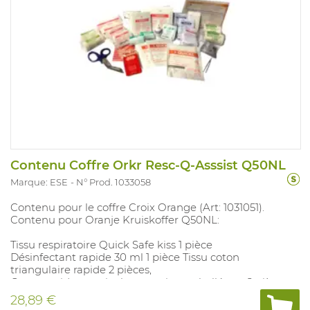
Contenu Coffre Orkr Resc-Q-Asssist Q50NL
Marque: ESE
N° Prod. 1033058
Contenu pour le coffre Croix Orange (Art: 1031051).
Contenu pour Oranje Kruiskoffer Q50NL:
Tissu respiratoire Quick Safe kiss 1 pièce
Désinfectant rapide 30 ml 1 pièce Tissu coton
triangulaire rapide 2 pièces,
Gants rapides en vinyle par paire emballés en 2 pièces
Pansement adhésif rapide 2.50 cm x 5 m Premiers
28,89 €
secours 1 rouleau