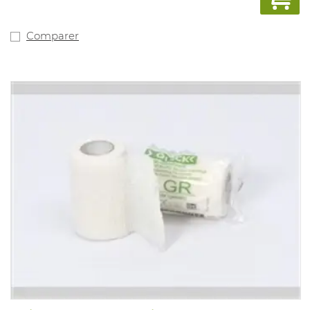
Regard rapide 10 x 10 cm chacun 4 pièces
Gazes rapides 1/16 par pièce 4 pièces
Pince à épiler rapide Tambour en acier inoxydable 8 cm
Comparer
1 pièce
Couverture de secours rapide or / argent 1 pièce
Pansement rapide EU 10 x 12 cm 4 pièces
Pince à épiler rapide en plastique 1 pièce
Bandage rapide auto-adhésif de 8 cm x 4 m 2 pièces
Bandes adhésives rapides 3 mm x 75 mm a 5 pièces 2
pièces
Listers rapide ceinture ciseaux 14 cm tambour en acier
inoxydable 1 pièce
Coton synthétique rapide 3 mx 10 cm 3 rouleaux
Élastique rapide hydrophile 6 cm x 4 m 2
Sanap pansement pour plaie 100 x 6 cm 1 sac
Assortiment rapide en pansement Quick a 30 pièces 1
sac
Fermeture rapide 6 x 8 cm modèle plat 3 pièces
Quick Metaline Compresse 10 x 12 cm 5 pièces
Rapide idéal 8 cm x 5 m 3 pièces