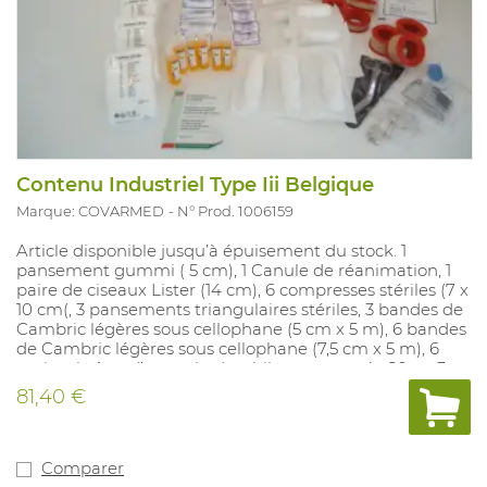
Contenu Industriel Type Iii Belgique
Marque: COVARMED
N° Prod. 1006159
Article disponible jusqu’à épuisement du stock. 1
pansement gummi ( 5 cm), 1 Canule de réanimation, 1
paire de ciseaux Lister (14 cm), 6 compresses stériles (7 x
10 cm(, 3 pansements triangulaires stériles, 3 bandes de
Cambric légères sous cellophane (5 cm x 5 m), 6 bandes
de Cambric légères sous cellophane (7,5 cm x 5 m), 6
petites boîtes d’ouate hydrophile compressée 20 gr, 3
Stella Fix couleur chair (1,25 cm x 5 m), 3 Stella Fix
81,40 €
couleur chair (2,5 cm x 5 m), 3 petites boîtes de Stella
Plast (6 cm x 1 m), bouteille de Cedixidine50ml 30
épingles de sûreté dans un sachet, 1 note “Premiers
secours” (texte officiel), 1 liste avec le contenu et les
Comparer
numéros de commande des produits.