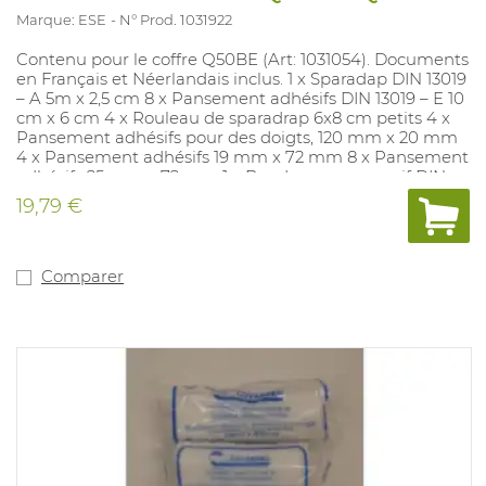
Marque: ESE
N° Prod. 1031922
Contenu pour le coffre Q50BE (Art: 1031054). Documents
en Français et Néerlandais inclus. 1 x Sparadap DIN 13019
– A 5m x 2,5 cm 8 x Pansement adhésifs DIN 13019 – E 10
cm x 6 cm 4 x Rouleau de sparadrap 6x8 cm petits 4 x
Pansement adhésifs pour des doigts, 120 mm x 20 mm
4 x Pansement adhésifs 19 mm x 72 mm 8 x Pansement
adhésifs 25 mm x 72 mm 1 x Bandage compressif DIN
13151 – K 3 x Bandage compressif DIN 13151 – M 1 x
19,79 €
Bandage compressif DIN 13151 – G 1 x Pansement pour
brulures DIN 13152 – A 6 x Compresses 100 mm x 100
mm 2 x Compresses oculaires – 50 mm x 70 mm 1 x
Instant coldpack- min 200 cm2 1 x Couverture de survie
Comparer
– 2,1 m x 1,6 m 2 x Bandage élastique DIN 61634 - 6 cm 2
x Bandage élastique DIN 61634 - 8 cm 2 x Bandage
Triangulaire DIN 13168-D 1 x Ciseaux DIN 58279-B 190 2 x
Sac PE- min 300 mm x 400 mm 5 x Tissue non tissue -
min. 200 mm x 300 mm 4 x Gants de protection DIN EN
455 1 x Instructions premiers secours