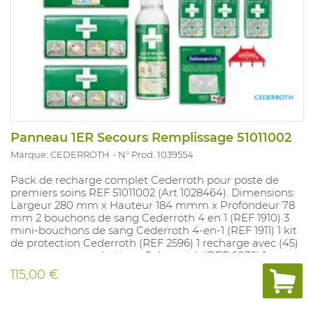
Panneau 1ER Secours Remplissage 51011002
Marque: CEDERROTH
N° Prod. 1039554
Pack de recharge complet Cederroth pour poste de
premiers soins REF 51011002 (Art 1028464). Dimensions:
Largeur 280 mm x Hauteur 184 mmm x Profondeur 78
mm 2 bouchons de sang Cederroth 4 en 1 (REF 1910) 3
mini-bouchons de sang Cederroth 4-en-1 (REF 1911) 1 kit
de protection Cederroth (REF 2596) 1 recharge avec (45)
pansements en plastique Salvequick (REF 6036) 1
recharge avec (40) pansements textiles Salvequick (REF
115,00 €
6444) 1 boîte de (20) nettoyants pour plaies Salvequick
(REF 323700) 1 Spray nettoyant yeux et plaies (REF
726000) 1 boîte de (2) pansements en gel Cederroth