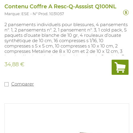
Contenu Coffre A Resc-Q-Asssist Q100NL
Marque: ESE
N° Prod. 1031057
2 pansements individuels pour blessures, 4 pansements
n°. 1, 2 pansements n°. 2, 1 pansement n°. 3, 1 cold pack, 5
paquets d’ouate blanche de 10 gr, 4 rouleaux d’ouate
synthétique de 10 cm, 16 compresses s 1/16, 10
compresses s 5 x 5 cm, 10 compresses s 10 x 10 cm, 2
compresses Metaline de 8 x 10 cm et 2 de 10 x 12 cm, 3
bandes élastiqueshydrophiles, 4 bandes de Cambric, 3
pansements triangulaires, 1 rouleaude sparadrap de 2,5
34,88 €
cm, 1 assortiment de pansements, 1 dois chlore hexidine
en alcool, 1 paquet de pansements de 6 cm, 1 paire de
ciseaux coudés pour pansements, 1 pince à épiler, 6
épingles de sûreté, 1 paire de gants jetables, 1 tissu pour
Comparer
respiration artificielle Kiss-of-life, 1 compresse Burnshield
10 x 10 cm, liste de numéros de téléphone importants,
liste du contenu. Contenu pour le coffre (Art: 1031052).