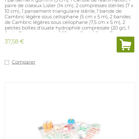
paire de ciseaux Lister (14 cm), 2 compresses stériles (7 x
10 cm), 1 pansement triangulaire stérile, 1 bande de
Cambric légère sous cellophane (5 cm x 5 m), 2 bandes
de Cambric légères sous cellophane (7,5 cm x 5 m), 2
petites boîtes d’ouate hydrophile compressée (20 gr), 1
Stella Fix couleur chair (1,25 cm x 5 m), 1 Stella Fix
couleur chair (2,5 cm x 5 m), 1 petite boîte de Stella Plast(
37,58 €
6 cm x 1 m), 1 flacon Cedixidine 50ml. Premiers secours”
(texte officiel), 1 liste avec le contenu et les numéros de
commande des produits.
Comparer