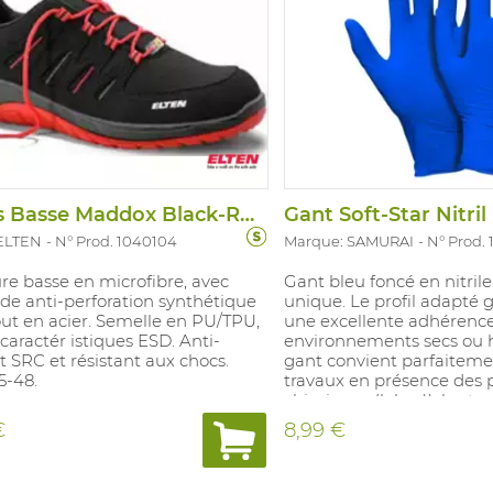
Chauss Basse Maddox Black-Red S3 SRC ESD
ELTEN
N° Prod. 1040104
Marque: SAMURAI
N° Prod.
re basse en microfibre, avec
Gant bleu foncé en nitrile
de anti-perforation synthétique
unique. Le profil adapté g
ut en acier. Semelle en PU/TPU,
une excellente adhérence
 caractér istiques ESD. Anti-
environnements secs ou 
 SRC et résistant aux chocs.
gant convient parfaiteme
35-48.
travaux en présence des 
chimiques (labos)), les tr
d’assemblage délicats et 
€
8,99 €
produits, secteur aliment
poudré. (Poids taille M: 4.6
épaisseur: 3.5 - 4 mils, 0.