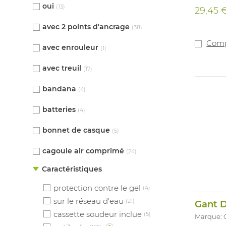
les trava
oui
(13)
29,45 
chimique
l'électr
avec 2 points d'ancrage
(38)
d'assemb
vert. Tail
Comp
avec enrouleur
(1)
10. Long
mm. En 
avec treuil
1:2016 T
(17)
Virus
bandana
(4)
batteries
(4)
bonnet de casque
(5)
cagoule air comprimé
(24)
Caractéristiques
protection contre le gel
(4)
sur le réseau d'eau
(21)
Gant D
cassette soudeur inclue
(5)
Marque: 