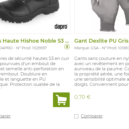
Chauss Haute Hishoe Noble S3 Cap
Gant Dexlite PU Gris
 DAPRO
N° Prod. 1025937
Marque: GSA
N° Prod. 10181
es de sécurité hautes S3 en cuir
Gants sans couture en nyl
 pourvues d'un embout de
avec un revêtement en p
 et semelle anti-perforation en
auniveau de la paume. Co
surembout. Doublure en
la propriété aérée, une fo
le et languette en PU
une sensibilité optimale 
que. Protection ouatée de la
doigts. Conviennent pour:
, fermeture à l'aide de triangles.
conditionnement, monta
 de marche en PU/PU: souple et
assemblage, inspection, 
€
0,70 €
résistante aux huiles. Pointures :
peinture. Tailles: 7-11.
arer
Comparer