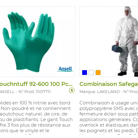
Gant Touchntuff 92-600 100 Pcs/Disp
Combinaison Safega
 ANSELL
N° Prod. 1007711
Marque: LAKELAND
N° Pro
lides en 100 % nitrile avec bord
Combinaison à usage un
. Non-poudré et ne contiennent
polypropylène SMS avec 
aoutchouc naturel, de cire, de
fermeture éclair sous pat
 ou de plastifiants. Le gant Touch
applications générales. C
ffre 3 fois plus de résistance aux
overlock et élastiques da
ions que le vinyle et le
les poignets et les pieds.
ouc naturel! Conviennent pour
blanc et bleu et. Type 5-6