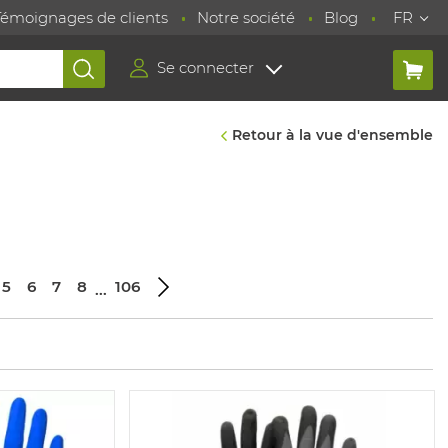
Témoignages de clients
Notre société
Blog
FR
Se connecter
Retour à la vue d'ensemble
5
6
7
8
106
...