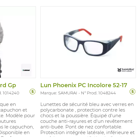
rd Gp
Lun Phoenix PC Incolore 52-17
d. 1014240
Marque: SAMURAI
N° Prod. 1048244
ique en
Lunettes de sécurité bleu avec verres en
capuchon et
polycarbonate , protection contre les
te. Modèle pour
chocs et la poussière. Équipé d'une
outures
couche anti-rayures et d'un revêtement
ns le capuchon,
anti-buée. Pont de nez confortable.
 Disponible en
Protection intégrée latérale, inférieure et
. Conforme:
supérieure avec ventilation indirecte.