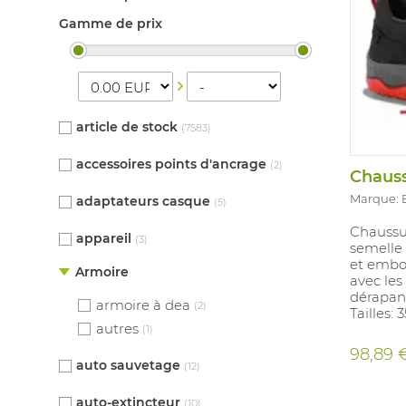
Gamme de prix
article de stock
(7583)
accessoires points d'ancrage
(2)
Marque: 
adaptateurs casque
(5)
Chaussu
appareil
(3)
semelle 
et embo
Armoire
avec les
dérapant
armoire à dea
(2)
Tailles: 
autres
(1)
98,89 
auto sauvetage
(12)
auto-extincteur
(10)