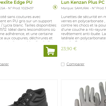
exlite Edge PU
GSA
N° Prod. 1023457
Marque: SAMURAI
N° Prod.
coté sans coutures avec
Lunettes de sécurité en m
ent en PU gris sur un support
verres en polycarbonate ,
 Lycra blanc. Tailles disponibles:
contre les chocs et la pou
/11/12. Idéal dans lesconditions où
d'une couche a nti-rayure
ne adhérence, et une certaine
revêtement anti-buée. La
ce aux coupures, déchirures et
latérale en polycarbonate
sont indispensables: l’emballage,
rivetée. Convient pour : t
ge, l’assemblage et l'industrie
mécaniques légers ou mo
23,90 €
le, l'industrie du verre et du
applications de laboratoir
EN 166/EN 170 2-1,2 1 FT K
arer
Comparer