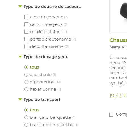
Type de douche de secours
avec rince-yeux
(7)
sans rince-yeux
(3)
modèle plafond
(1)
portable/autonome
(3)
decontaminatie
(3)
Marque:
Type de rinçage yeux
Chaussur
nervuré
tous
sécurité
acier, 
eau stérile
(1)
cambrel
diphoterine
(10)
synthéti
cheville
hexafluorine
(5)
Semelle
19,43 
légère, 
Type de transport
35-48.
tous
Comp
brancard barquette
(1)
brancard en planche
(1)