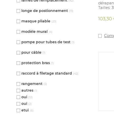
lames de remplacement
(42)
dérapant
Tailles: 
longe de postionnement
(13)
103,30
masque pliable
(23)
modèle mural
(4)
Comp
pompe pour tubes de test
(1)
pour câble
(1)
protection bras
(1)
raccord à filetage standard
(42)
rangement
(2)
autres
(1)
oui
(12)
oui
(2)
etui
(6)