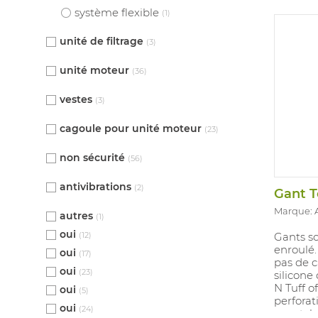
système flexible
(1)
unité de filtrage
(3)
unité moteur
(36)
vestes
(3)
cagoule pour unité moteur
(23)
non sécurité
(56)
antivibrations
(2)
Marque:
autres
(1)
oui
(12)
Gants so
enroulé
oui
(17)
pas de c
oui
(23)
silicone
N Tuff o
oui
(5)
perforat
oui
(24)
caoutch