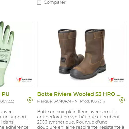
taire
Comparer
0/2011). Tailles
4-1 Type B
e PU
Botte Riviera Wooled S3 HRO HI CI WR SRC
 1007222
Marque: SAMURAI
N° Prod. 1034314
s avec
Botte en cuir plein fleur, avec semelle
r un support
antiperforation synthétique et embout
l dans
200J synthétique. Pourvue d'une
ne adhérence,
doublure en laine respirante, résistante à