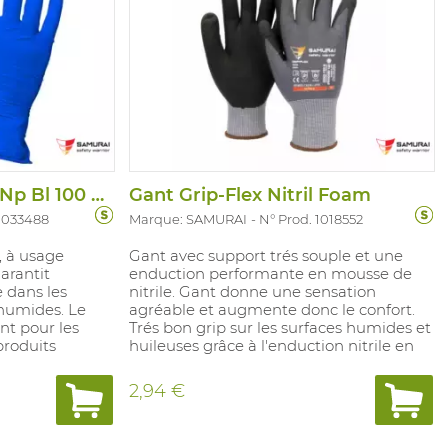
Gant Soft-Star Nitril Np Bl 100 Pcs/Disp
Gant Grip-Flex Nitril Foam
 1033488
Marque: SAMURAI
N° Prod. 1018552
, à usage
Gant avec support trés souple et une
arantit
enduction performante en mousse de
 dans les
nitrile. Gant donne une sensation
humides. Le
agréable et augmente donc le confort.
nt pour les
Trés bon grip sur les surfaces humides et
produits
huileuses grâce à l'enduction nitrile en
avaux
mousse.
le contrôle des
2,94 €
aire. Non
 gr /
09-0.12 mm).