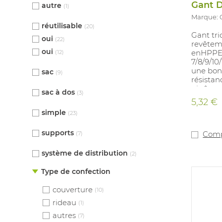
Gant D
autre
(1)
Marque: 
réutilisable
(20)
Gant tri
oui
(22)
revêtem
oui
enHPPE /
(12)
7/8/9/10
une bon
sac
(9)
résistan
piqûres 
sac à dos
(3)
le monta
5,32 €
automobi
simple
(23)
papier.
supports
Comp
(7)
système de distribution
(2)
Type de confection
couverture
(10)
rideau
(1)
autres
(7)