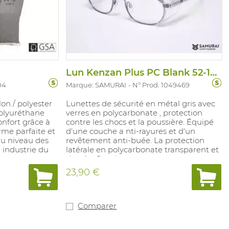
Lun Kenzan Plus PC Blank 52-19 (gr)
04
Marque: SAMURAI
N° Prod. 1049469
on / polyester
Lunettes de sécurité en métal gris avec
olyuréthane
verres en polycarbonate , protection
nfort grâce à
contre les chocs et la poussière. Équipé
rme parfaite et
d'une couche a nti-rayures et d'un
au niveau des
revêtement anti-buée. La protection
 industrie du
latérale en polycarbonate transparent et
ge,
rivetée. Convient pour : travaux
travaux de
mécaniques légers ou moyens et
23,90 €
applications de laboratoire. Conforme à :
EN 166/EN 170 2-1,2 1 FT KN.
Comparer