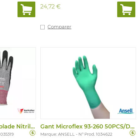
 et EN1073-2.
Convient pour : travaux mécaniques
24,72 €
légers ou moyens et applications de
laboratoire. Conforme à : EN 166/EN 170
2-1,2 1 FT KN.
Comparer
Gant Grip-Flex Dynablade Nitril Light
Gant Microflex 93-260 50PCS/Disp
1035319
Marque: ANSELL
N° Prod. 1034622