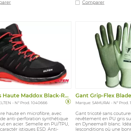
Testé pour contact alimen
arer
Comparer
pendant 2 heures à 40°C (1
disponibles: S-XXL.
En accordance avec: EN37
(JKT) et EN374-5: VIRUS
Chauss Haute Maddox Black-Red S3 SRC ESD
Gant Grip-Flex Blad
ELTEN
N° Prod. 1040666
Marque: SAMURAI
N° Prod.
re haute en microfibre, avec
Gant tricoté sans couture
de anti-perforation synthétique
revêtement en PU gris su
ut en acier. Semelle en PU/TPU,
en Dyneema® blanc. Idéa
 caractér istiques ESD. Anti-
lesconditions où une bon