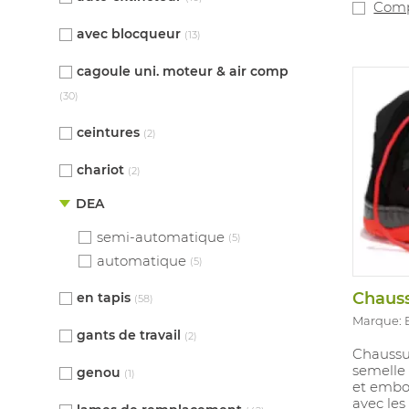
Comp
avec blocqueur
(13)
cagoule uni. moteur & air comp
(30)
ceintures
(2)
chariot
(2)
DEA
semi-automatique
(5)
automatique
(5)
en tapis
(58)
Marque: 
gants de travail
(2)
Chaussu
semelle 
genou
(1)
et embo
avec les