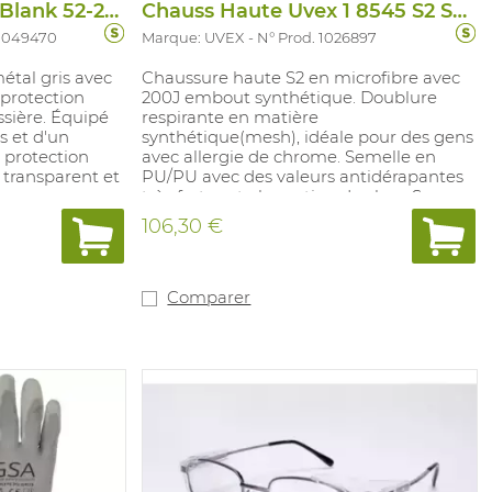
Lun Kenzan Plus PC Blank 52-21 (gr)
Chauss Haute Uvex 1 8545 S2 SRC ESD
 1049470
Marque: UVEX
N° Prod. 1026897
étal gris avec
Chaussure haute S2 en microfibre avec
 protection
200J embout synthétique. Doublure
ssière. Équipé
respirante en matière
s et d'un
synthétique(mesh), idéale pour des gens
 protection
avec allergie de chrome. Semelle en
 transparent et
PU/PU avec des valeurs antidérapantes
ravaux
très fortes et absorption de choc. Sans
yens et
phtalate et silicones, idéale pour
106,30 €
e. Conforme à :
l'industrie automobile. Première de
N.
propreté amovible avec système
régulant l'humidité et absorbtion de
choc. Pointures: 10, 11, 12, 14: 35- 52.
Comparer