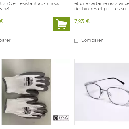
 SRC et résistant aux chocs.
et une certaine résistanc
35-48.
déchirures et piqûres son
indispensables: l’emballa
l’assemblage et l'industr
 €
7,93 €
l'industrie du verre et du
accordance avec : EN 388 
arer
Comparer