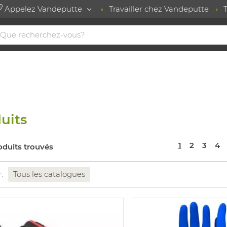
Appelez Vandeputte
Travailler chez Vandeputte
uits
1
2
3
4
oduits trouvés
r:
Tous les catalogues