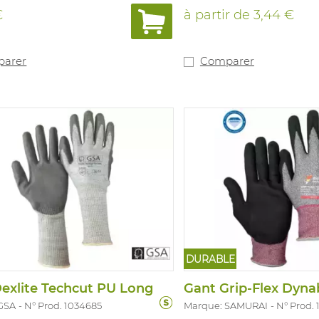
ux en laboratoire, l'industrie
EN13034, EN13982, EN1149
€
à partir de
3,44 €
, les services durgence,
onique et les autres travaux
lage de précision. Couleurs:
les: 6,5 - 7 / 7,5 - 8 / 8,5 - 9 / 9,5 /
arer
Comparer
ueur: 240 mm. Epaisseur: 0,12
accordance avec : EN ISO 374-
ype B: JKPT, EN ISO 374-5:2016
DURABLE
exlite Techcut PU Long
GSA
N° Prod. 1034685
Marque: SAMURAI
N° Prod. 