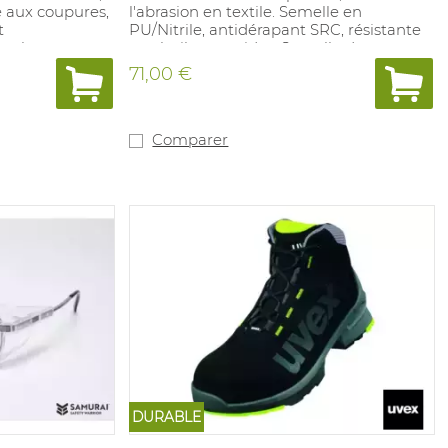
e aux coupures,
l'abrasion en textile. Semelle en
t
PU/Nitrile, antidérapant SRC, résistante
ge, le montage,
aux huiles et acides. Semelle de
ie automobile,
propreté amovible en polyuréthane
71,00 €
 papier. En
revêtue de textile. 100% sans métal.
4.X.4.2.B
Pointures: 37-48.
Comparer
DURABLE