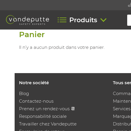
Produits
Panier
Il n’y a aucun produit dans votre panier.
Notre société
Tous se
Blog
Comman
Contactez-nous
Mainten
Prenez un rendez-vous 📆
Service
Responsabilité sociale
Marqua
Travailler chez Vandeputte
Distrib