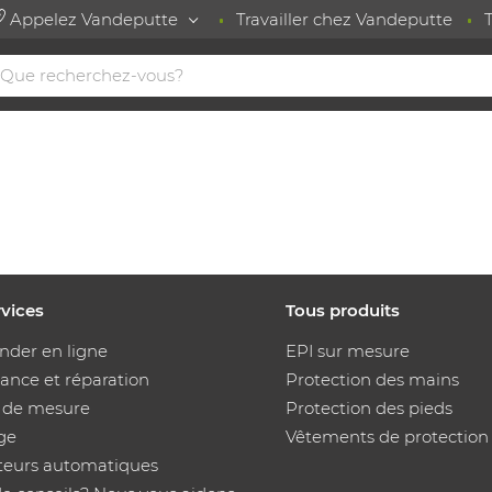
Appelez Vandeputte
Travailler chez Vandeputte
rvices
Tous produits
der en ligne
EPI sur mesure
ance et réparation
Protection des mains
s de mesure
Protection des pieds
ge
Vêtements de protection
uteurs automatiques