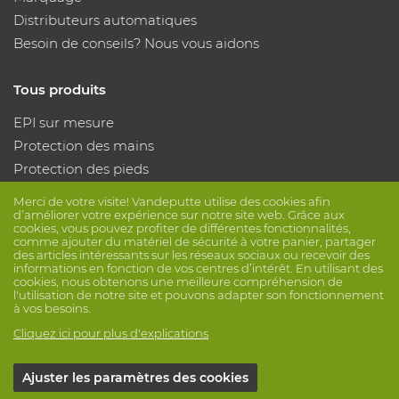
Distributeurs automatiques
Besoin de conseils? Nous vous aidons
Tous produits
EPI sur mesure
Protection des mains
Protection des pieds
Vêtements de protection
Merci de votre visite! Vandeputte utilise des cookies afin
d’améliorer votre expérience sur notre site web. Grâce aux
cookies, vous pouvez profiter de différentes fonctionnalités,
Suivez nous
comme ajouter du matériel de sécurité à votre panier, partager
des articles intéressants sur les réseaux sociaux ou recevoir des
informations en fonction de vos centres d’intérêt. En utilisant des
cookies, nous obtenons une meilleure compréhension de
l'utilisation de notre site et pouvons adapter son fonctionnement
à vos besoins.
Cliquez ici pour plus d'explications
© Vandeputte
Conditions de vente
Vie privée
Ajuster les paramètres des cookies
Avis de non-responsabilité
Paramètres de cookies