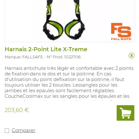
Harnais 2-Point Lite X-Treme
Marque: FALLSAFE
N° Prod. 1022706
Harnais antichute très légér et confortable avec 2 points
de fixation:dans le dos et sur la poitrine. En cas
d'utilisation du point defixation sur la poitrine, il faut
toujours utiliser les 2 boucles. Lessangles pour les
jambes et les epaules sont facilement réglables.
CoucheCoolmax sur les sangles pour les épaules et les
jambes. Les sangles pour la poitrine et les jambes sont
pourvues de boucles automatiques. Harnais très facile à
203,60 €
enfiler. Conçu avec indicateur de chute. Sangles de
jambes horizontaux pour plus de sécurité et de confort.
Poids: 988 grammes.
Comparer