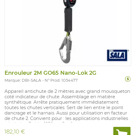
Enrouleur 2M GO65 Nano-Lok 2G
Marque: DBI-SALA
N° Prod. 1034477
Appareil antichute de 2 mètres avec grand mousqueton
coté indicateur de chute. Assemblage en matière
synthétique. Arrête pratiquement immédiatement
toutes les chutes verticales. Sert de lien entre le point
dancrage et le harnais. Aussi pour utilisation en facteur
de chute 2. Convient pour : les applications industrielles
générales. Poids : 1250 gr. Conforme aux normes :
EN360.
182,10 €