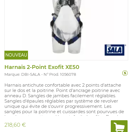
NOUVEAU
Harnais 2-Point Exofit XE50
Marque: DBI-SALA
N° Prod. 1056078
Harnais antichute confortable avec 2 points d'attache
sur le dos et la poitrine. Point d'ancrage poitrine avec
anneau D. Sangles de jambes facilement réglables.
Sangles d'épaules réglables par système de revolver
unique qui évite de s'ouvrir progressivement. Les
sangles pour la poitrine et cuissardes sont pourvues de
boucles automatiques. Harnais facile à enfiler. Boucles
de pied intégrées pour éviter les traumatismes de la
218,60 €
suspension, indicateur de chute à l'avant et à l'arrière.