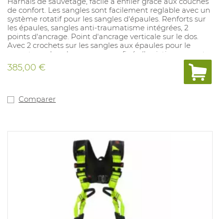
Harnais de sauvetage, facile à enfiler grâce aux couches
de confort. Les sangles sont facilement reglable avec un
système rotatif pour les sangles d'épaules. Renforts sur
les épaules, sangles anti-traumatisme intégrées, 2
points d'ancrage. Point d'ancrage verticale sur le dos.
Avec 2 crochets sur les sangles aux épaules pour le
sauvetage dans les espaces confinés (la victime ressort
en position verticale) à utiliser avec un écarteur de
385,00 €
sauvetage (art.1031078).
Comparer