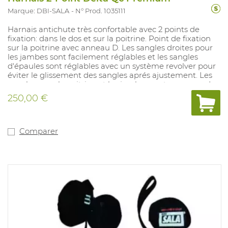
Marque: DBI-SALA
N° Prod. 1035111
Harnais antichute très confortable avec 2 points de
fixation: dans le dos et sur la poitrine. Point de fixation
sur la poitrine avec anneau D. Les sangles droites pour
les jambes sont facilement réglables et les sangles
d'épaules sont réglables avec un système revolver pour
éviter le glissement des sangles aprés ajustement. Les
sangles pour la poitrine et les jambes sont pourvues de
boucles automatiques. Sangles en matière Repel pour
250,00 €
une meillieure résistance à l'abrasion et contre le
salissement. Harnais très facile à enfiler. Harnais
construit d'une manière que les sangles ne s'entangle
pas. Pourvu des indicateurs de chute et 2 sangles anti-
Comparer
trauma intégrés.