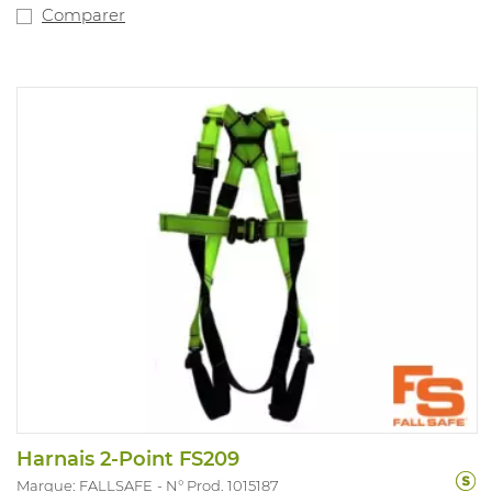
Comparer
Harnais 2-Point FS209
Marque: FALLSAFE
N° Prod. 1015187