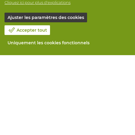
Cliquez ici pour plus d'explications
Ajuster les paramètres des cookies
Accepter tout
Uniquement les cookies fonctionnels
Notre société
Blog
Contactez-nous
Prenez un rendez-vous 📆
Responsabilité sociale
Travailler chez Vandeputte
Formulaire de retour