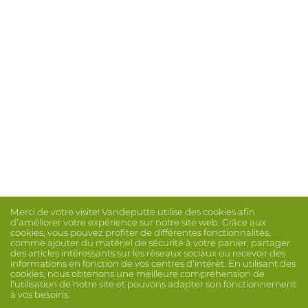
Merci de votre visite! Vandeputte utilise des cookies afin
d’améliorer votre expérience sur notre site web. Grâce aux
cookies, vous pouvez profiter de différentes fonctionnalités,
comme ajouter du matériel de sécurité à votre panier, partager
des articles intéressants sur les réseaux sociaux ou recevoir des
informations en fonction de vos centres d’intérêt. En utilisant des
cookies, nous obtenons une meilleure compréhension de
l'utilisation de notre site et pouvons adapter son fonctionnement
à vos besoins.