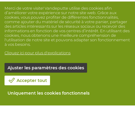
Merci de votre visite! Vandeputte utilise des cookies afin
d’améliorer votre expérience sur notre site web. Grâce aux
cookies, vous pouvez profiter de différentes fonctionnalités,
comme ajouter du matériel de sécurité à votre panier, partager
des articles intéressants sur les réseaux sociaux ou recevoir des
informations en fonction de vos centres d’intérêt. En utilisant des
cookies, nous obtenons une meilleure compréhension de
l'utilisation de notre site et pouvons adapter son fonctionnement
à vos besoins.
Cliquez ici pour plus d'explications
Ajuster les paramètres des cookies
Accepter tout
Uniquement les cookies fonctionnels
Notre société
Blog