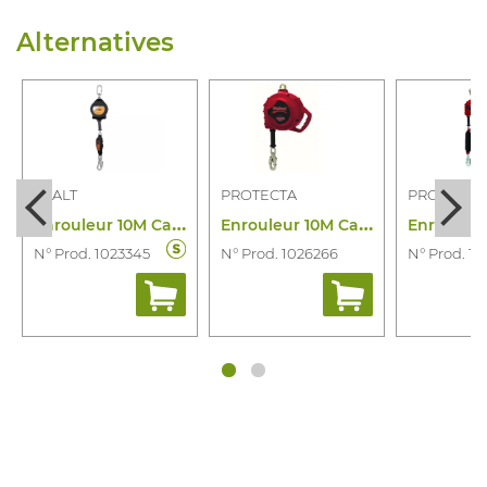
Alternatives
SKALT
PROTECTA
PROTECTA
E
nrouleur 10M Cable Prostop Se
E
nrouleur 10M Cable Rebel
N° Prod. 1023345
N° Prod. 1026266
N° Prod. 1