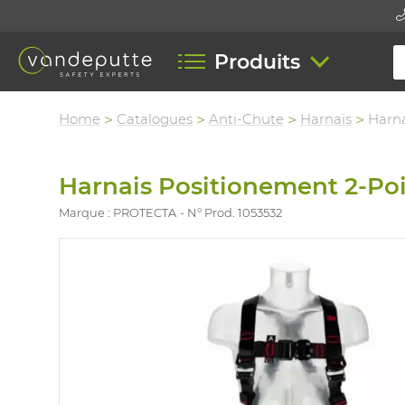
Produits
Home
Catalogues
Anti-Chute
Harnais
Harna
Harnais Positionement 2-Po
Marque : PROTECTA
N° Prod. 1053532