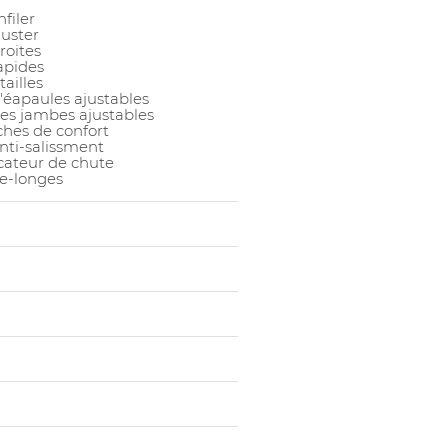
nfiler
juster
roites
apides
tailles
'éapaules ajustables
es jambes ajustables
hes de confort
nti-salissment
cateur de chute
e-longes