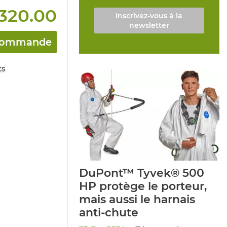
320.00
Inscrivez-vous à la
newsletter
a commande
ts
DuPont™ Tyvek® 500
HP protège le porteur,
mais aussi le harnais
anti-chute