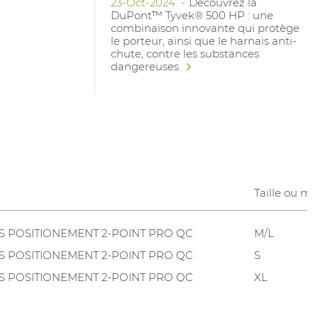
23-Oct-2024
Découvrez la
DuPont™ Tyvek® 500 HP : une
combinaison innovante qui protège
le porteur, ainsi que le harnais anti-
chute, contre les substances
dangereuses.
Taille ou mè
S POSITIONEMENT 2-POINT PRO QC
M/L
S POSITIONEMENT 2-POINT PRO QC
S
S POSITIONEMENT 2-POINT PRO QC
XL