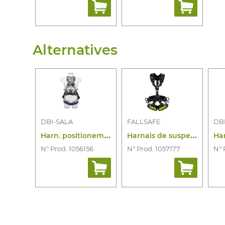
Alternatives
DBI-SALA
FALLSAFE
DB
H
arn. positionement 2-point exofit xe50
H
arnais de suspension spindel combo2
N° Prod. 1056156
N° Prod. 1057177
N° 