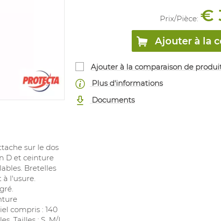
€ 
Prix/
Pièce
:
Ajouter à l
Ajouter à la comparaison de produi
Plus d'informations
Documents
ttache sur le dos
n D et ceinture
ables. Bretelles
 à l'usure.
gré.
nture
el compris : 140
s. Tailles : S, M/L,