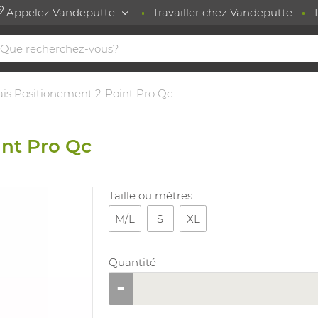
Appelez Vandeputte
Travailler chez Vandeputte
is Positionement 2-Point Pro Qc
int Pro Qc
Taille ou mètres:
M/L
S
XL
Quantité