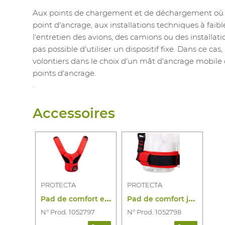
Aux points de chargement et de déchargement où il 
point d'ancrage, aux installations techniques à fai
l'entretien des avions, des camions ou des installati
pas possible d'utiliser un dispositif fixe. Dans ce cas
volontiers dans le choix d'un mât d'ancrage mobile
points d'ancrage.
.
Accessoires
PROTECTA
PROTECTA
P
ad de comfort epaule et dos pour harnai
P
ad de comfort jambes pour harnais
N° Prod. 1052797
N° Prod. 1052798