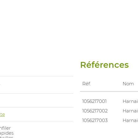
Références
A
Réf.
Nom
1056217001
Harnai
1056217002
Harnai
te
1056217003
Harnai
nfiler
apides
tailles