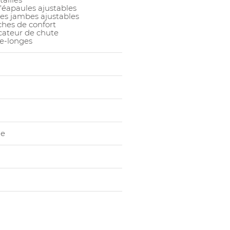
'éapaules ajustables
es jambes ajustables
hes de confort
cateur de chute
e-longes
ie