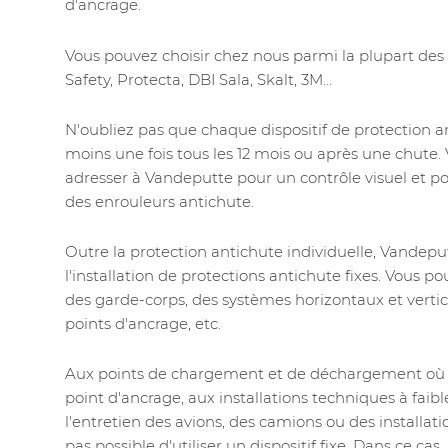
d'ancrage.
Vous pouvez choisir chez nous parmi la plupart des
Safety, Protecta, DBI Sala, Skalt, 3M...
N'oubliez pas que chaque dispositif de protection a
moins une fois tous les 12 mois ou après une chute
adresser à Vandeputte pour un contrôle visuel et pou
des enrouleurs antichute.
Outre la protection antichute individuelle, Vandep
l'installation de protections antichute fixes. Vous 
des garde-corps, des systèmes horizontaux et vertica
points d'ancrage, etc.
Aux points de chargement et de déchargement où il 
point d'ancrage, aux installations techniques à fai
l'entretien des avions, des camions ou des installati
pas possible d'utiliser un dispositif fixe. Dans ce cas