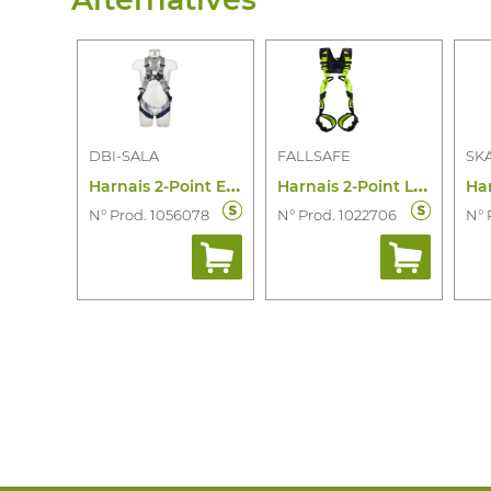
DBI-SALA
FALLSAFE
SK
H
arnais 2-Point Exofit XE50
H
arnais 2-Point Lite X-Treme
N° Prod. 1056078
N° Prod. 1022706
N° 