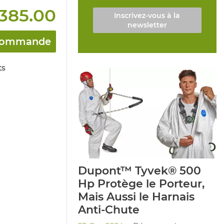
385.00
Inscrivez-vous à la
newsletter
a commande
ts
Dupont™ Tyvek® 500
Hp Protège le Porteur,
Mais Aussi le Harnais
Anti-Chute