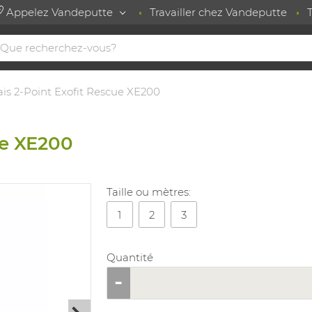
Appelez Vandeputte
Travailler chez Vandeputte
is 2-Point Exofit Rescue XE200
ue XE200
Taille ou mètres:
1
2
3
Quantité