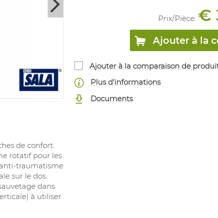
€ 
Prix/
Pièce
:
Ajouter à l
Ajouter à la comparaison de produi
Plus d'informations
Documents
ches de confort.
e rotatif pour les
s anti-traumatisme
le sur le dos.
e sauvetage dans
rticale) à utiliser