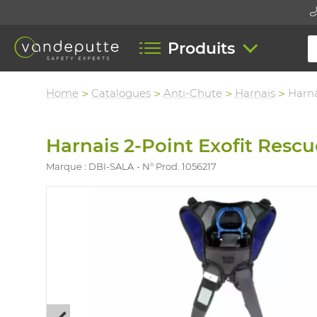
Produits
Home
Catalogues
Anti-Chute
Harnais
Harna
Harnais 2-Point Exofit Resc
Marque : DBI-SALA
N° Prod. 1056217