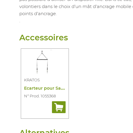
volontiers dans le choix d'un mât d'ancrage mobile
points d'ancrage.
.
Accessoires
KRATOS
E
carteur pour Sauvetage en Espace Conf
N° Prod. 1055368
Alternatives