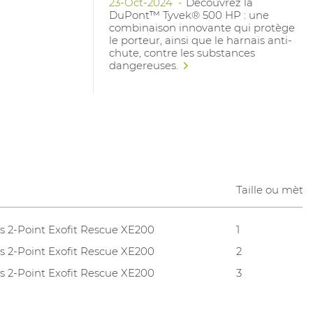
23-Oct-2024
Découvrez la
DuPont™ Tyvek® 500 HP : une
combinaison innovante qui protège
le porteur, ainsi que le harnais anti-
chute, contre les substances
dangereuses.
Taille ou mètr
s 2-Point Exofit Rescue XE200
1
s 2-Point Exofit Rescue XE200
2
s 2-Point Exofit Rescue XE200
3