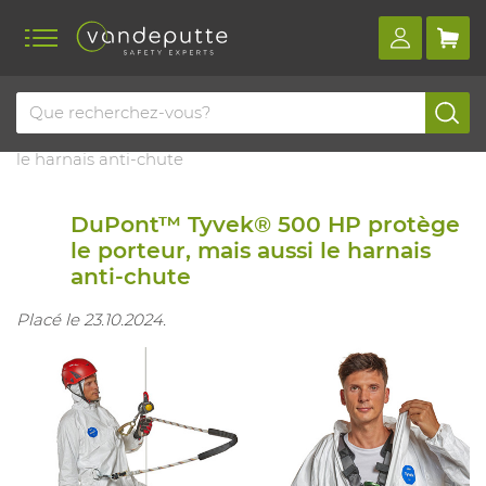
Home
Blog
Dupont™ tyvek® 500 hp protège le porteur, mais aussi
le harnais anti-chute
DuPont™ Tyvek® 500 HP protège
le porteur, mais aussi le harnais
anti-chute
Placé le 23.10.2024.