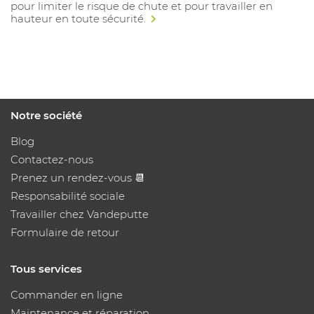
pour limiter le risque de chute et pour travailler en
hauteur en toute sécurité.
Notre société
Blog
Contactez-nous
Prenez un rendez-vous 📆
Responsabilité sociale
Travailler chez Vandeputte
Formulaire de retour
Tous services
Commander en ligne
Maintenance et réparation