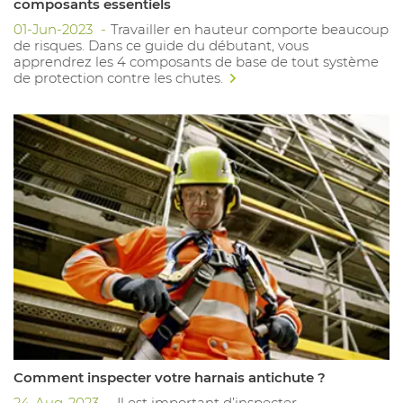
composants essentiels
01-Jun-2023
Travailler en hauteur comporte beaucoup
de risques. Dans ce guide du débutant, vous
apprendrez les 4 composants de base de tout système
de protection contre les chutes.
Comment inspecter votre harnais antichute ?
24-Aug-2023
Il est important d’inspecter