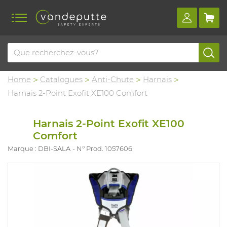
Home
Catalogues
Anti-Chute
Harnais
Harnais 2-Point Exofit XE100 Comfort
Harnais 2-Point Exofit XE100
Comfort
Marque : DBI-SALA
N° Prod. 1057606