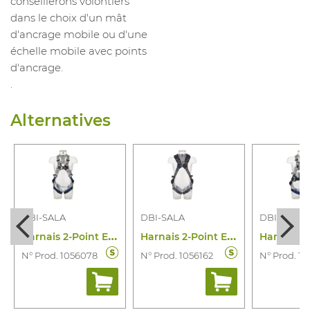
conseillerons volontiers
dans le choix d'un mât
d'ancrage mobile ou d'une
échelle mobile avec points
d'ancrage.
.
Alternatives
DBI-SALA
DBI-SALA
DBI-SALA
H
arnais 2-Point Exofit XE50
H
arnais 2-Point Exofit XE200
N° Prod. 1056078
N° Prod. 1056162
N° Prod. 10