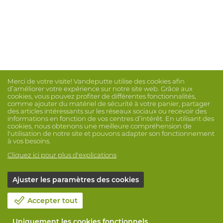
Merci de votre visite! Vandeputte utilise des cookies afin
d’améliorer votre expérience sur notre site web. Grâce aux
cookies, vous pouvez profiter de différentes fonctionnalités,
comme ajouter du matériel de sécurité à votre panier, partager
des articles intéressants sur les réseaux sociaux ou recevoir des
informations en fonction de vos centres d’intérêt. En utilisant des
cookies, nous obtenons une meilleure compréhension de
l'utilisation de notre site et pouvons adapter son fonctionnement
à vos besoins.
Cliquez ici pour plus d'explications
Ajuster les paramètres des cookies
Accepter tout
Uniquement les cookies fonctionnels