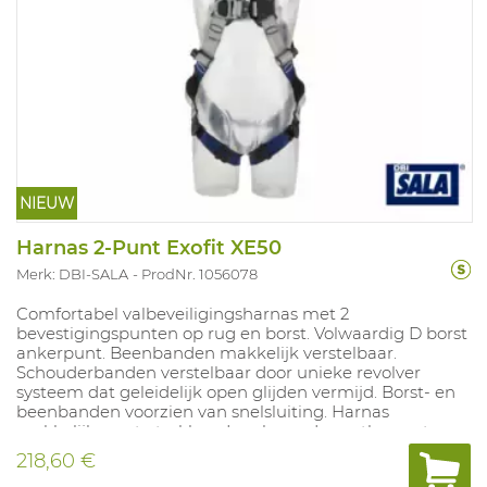
NIEUW
Harnas 2-Punt Exofit XE50
Merk: DBI-SALA
ProdNr. 1056078
Comfortabel valbeveiligingsharnas met 2
bevestigingspunten op rug en borst. Volwaardig D borst
ankerpunt. Beenbanden makkelijk verstelbaar.
Schouderbanden verstelbaar door unieke revolver
systeem dat geleidelijk open glijden vermijd. Borst- en
beenbanden voorzien van snelsluiting. Harnas
makkelijk aan te trekken. Ingebouwde voetlussen ter
voorkoming van hangtrauma, valindicator voor-en
218,60 €
achteraan.