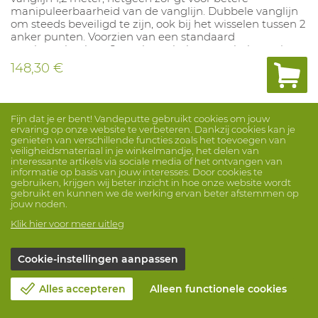
manipuleerbaarheid van de vanglijn. Dubbele vanglijn
om steeds beveiligd te zijn, ook bij het wisselen tussen 2
anker punten. Voorzien van een standaard
musketonhaak en 2 musketonhaken met bekopening
van 65 mm. Dient als verbinding tussen ankerpunt e n
148,30 €
harnas.
Vergelijk
Fijn dat je er bent! Vandeputte gebruikt cookies om jouw
ervaring op onze website te verbeteren. Dankzij cookies kan je
genieten van verschillende functies zoals het toevoegen van
veiligheidsmateriaal in je winkelmandje, het delen van
interessante artikels via sociale media of het ontvangen van
informatie op basis van jouw interesses. Door cookies te
gebruiken, krijgen wij beter inzicht in hoe onze website wordt
gebruikt en kunnen we de werking ervan beter afstemmen op
jouw noden.
Klik hier voor meer uitleg
Cookie-instellingen aanpassen
Alles accepteren
Alleen functionele cookies