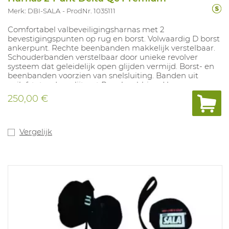
Merk: DBI-SALA
ProdNr. 1035111
Comfortabel valbeveiligingsharnas met 2
bevestigingspunten op rug en borst. Volwaardig D borst
ankerpunt. Rechte beenbanden makkelijk verstelbaar.
Schouderbanden verstelbaar door unieke revolver
systeem dat geleidelijk open glijden vermijd. Borst- en
beenbanden voorzien van snelsluiting. Banden uit
vuilafstotend en slijtvast Repel webbing. Harnas
makkelijk aan te trekken. Harnas zo ontworpen dat de
250,00 €
banden niet verstrikt kunnen raken. Ingebouwde
valindicator en 2 ingebouwde anti-trauma straps.
Vergelijk