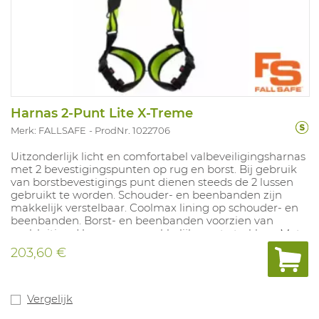
Harnas 2-Punt Lite X-Treme
Merk: FALLSAFE
ProdNr. 1022706
Uitzonderlijk licht en comfortabel valbeveiligingsharnas
met 2 bevestigingspunten op rug en borst. Bij gebruik
van borstbevestigings punt dienen steeds de 2 lussen
gebruikt te worden. Schouder- en beenbanden zijn
makkelijk verstelbaar. Coolmax lining op schouder- en
beenbanden. Borst- en beenbanden voorzien van
snelsluiting. Harnas zeer makkelijk aan te trekken. Met
rechte beenbanden voor meer veiligheid en comfort.
203,60 €
Voorzien van valindicator. Gewicht: 988 gram.
Vergelijk