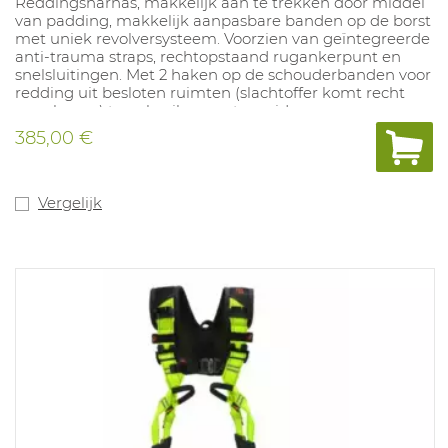
Reddingsharnas, makkelijk aan te trekken door middel
van padding, makkelijk aanpasbare banden op de borst
met uniek revolversysteem. Voorzien van geïntegreerde
anti-trauma straps, rechtopstaand rugankerpunt en
snelsluitingen. Met 2 haken op de schouderbanden voor
redding uit besloten ruimten (slachtoffer komt recht
naar boven) te gebruiken met spreider voor rescue
harnas (art.1031078).
385,00 €
Vergelijk