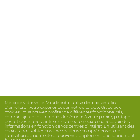
Merci de votre visite! Vandeputte utilise des cookies afin
d’améliorer votre expérience sur notre site web. Grâce aux
cookies, vous pouvez profiter de différentes fonctionnalités,
comme ajouter du matériel de sécurité à votre panier, partager
des articles intéressants sur les réseaux sociaux ou recevoir des
informations en fonction de vos centres d’intérêt. En utilisant des
cookies, nous obtenons une meilleure compréhension de
l'utilisation de notre site et pouvons adapter son fonctionnement
à vos besoins.