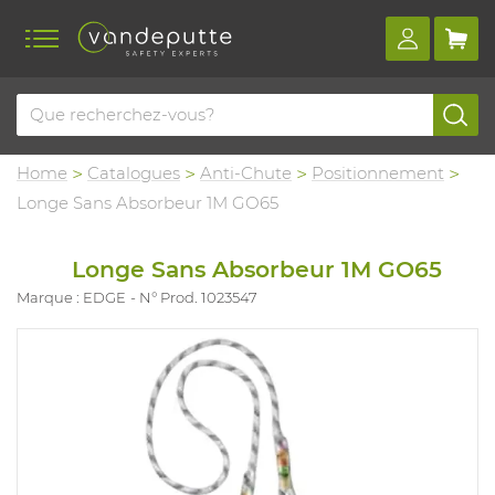
Home
Catalogues
Anti-Chute
Positionnement
Longe Sans Absorbeur 1M GO65
Longe Sans Absorbeur 1M GO65
Marque : EDGE
N° Prod. 1023547