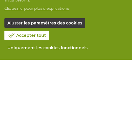
Cliquez ici pour plus d'explications
Ajuster les paramètres des cookies
Accepter tout
Uniquement les cookies fonctionnels
Notre société
Blog
Contactez-nous
Prenez un rendez-vous 📆
Responsabilité sociale
Travailler chez Vandeputte
Formulaire de retour