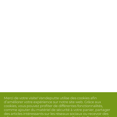
Merci de votre visite! Vandeputte utilise des cookies afin
d’améliorer votre expérience sur notre site web. Grâce aux
cookies, vous pouvez profiter de différentes fonctionnalités,
comme ajouter du matériel de sécurité à votre panier, partager
des articles intéressants sur les réseaux sociaux ou recevoir des