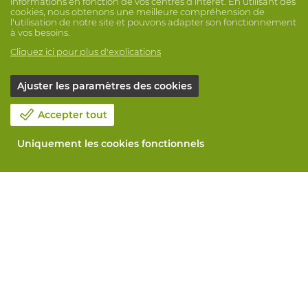
informations en fonction de vos centres d’intérêt. En utilisant des
cookies, nous obtenons une meilleure compréhension de
l'utilisation de notre site et pouvons adapter son fonctionnement
à vos besoins.
Cliquez ici pour plus d'explications
Ajuster les paramètres des cookies
Accepter tout
Uniquement les cookies fonctionnels
Notre société
Blog
Contactez-nous
Prenez un rendez-vous 📆
Responsabilité sociale
Travailler chez Vandeputte