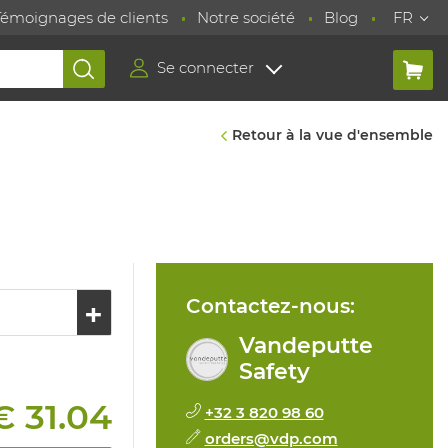
Témoignages de clients
Notre société
Blog
FR
Se connecter
Retour à la vue d'ensemble
Contactez-nous:
Vandeputte
Safety
€ 31.04
+32 3 820 98 60
orders@vdp.com