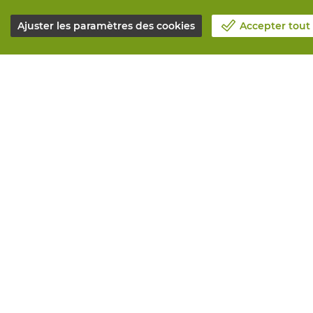
Ajuster les paramètres des cookies
Accepter tout
Notre société
Tous service
Blog
Commander e
Contactez-nous
Maintenance 
Prenez un rendez-vous 📆
Services de 
Responsabilité sociale
Marquage
Travailler chez Vandeputte
Distributeur
Formulaire de retour
Besoin de co
© Vandeputte
Conditions de vente