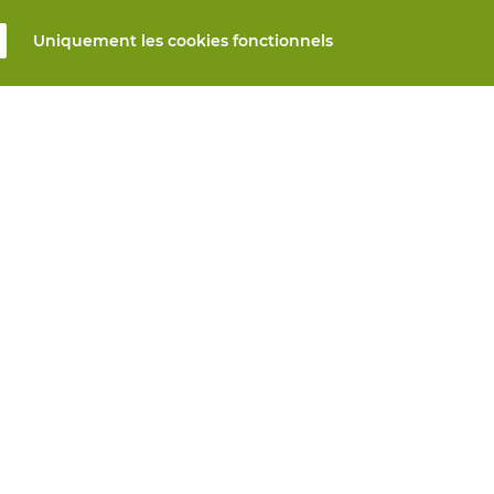
Uniquement les cookies fonctionnels
s
Tous produits
n ligne
EPI sur mesure
et réparation
Protection des mains
mesure
Protection des pieds
Vêtements de protection
s automatiques
nseils? Nous vous aidons
Vie privée
Avis de non-responsabilité
Paramètres 