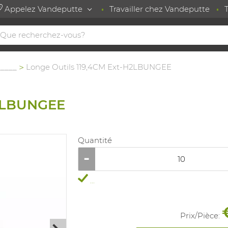
Appelez Vandeputte
Travailler chez Vandeputte
_____
Longe Outils 119,4CM Ext-H2LBUNGEE
H2LBUNGEE
Quantité
...
Prix/
Pièce
: