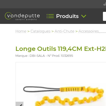
Produits
Home
Catalogues
Anti-Chute
Accessoires___
Longe Outils 119,4CM Ext-
Marque : DBI-SALA
N° Prod. 1032695