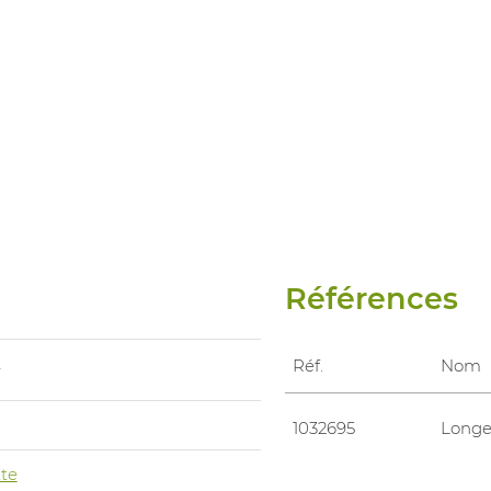
Références
A
Réf.
Nom
0
1032695
Longe
te