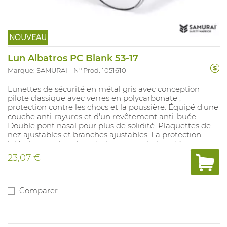
NOUVEAU
Lun Albatros PC Blank 53-17
Marque: SAMURAI
N° Prod. 1051610
Lunettes de sécurité en métal gris avec conception
pilote classique avec verres en polycarbonate ,
protection contre les chocs et la poussière. Équipé d'une
couche anti-rayures et d'un revêtement anti-buée.
Double pont nasal pour plus de solidité. Plaquettes de
nez ajustables et branches ajustables. La protection
latérale en polycarbonate transparent et rivetée.
Convient pour : travaux mécaniques légers ou moyens
23,07 €
et applications de laboratoire. Conforme à : EN 166/EN
170 2-1,2 1 FT KN.
Comparer