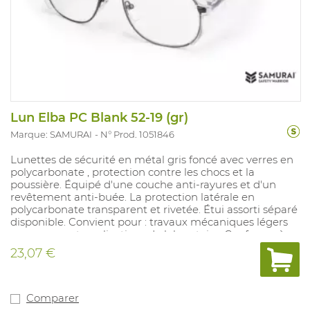
Lun Elba PC Blank 52-19 (gr)
Marque: SAMURAI
N° Prod. 1051846
Lunettes de sécurité en métal gris foncé avec verres en
polycarbonate , protection contre les chocs et la
poussière. Équipé d'une couche anti-rayures et d'un
revêtement anti-buée. La protection latérale en
polycarbonate transparent et rivetée. Étui assorti séparé
disponible. Convient pour : travaux mécaniques légers
ou moyens et applications de laboratoire. Conforme à :
EN 166.
23,07 €
Comparer