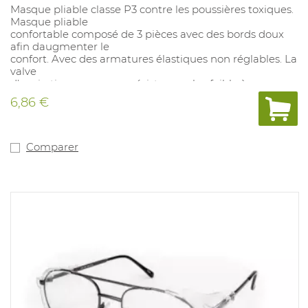
Masque pliable classe P3 contre les poussières toxiques.
Masque pliable
confortable composé de 3 pièces avec des bords doux
afin daugmenter le
confort. Avec des armatures élastiques non réglables. La
valve
d'expiration assure une résistance plus faible à
l'expiration et un taux
6,86 €
de C02 et d'humidité faibles dans le masque. Les
masques sont emballés
séparément. FPN: 50. Produit contient au moins 25% de
matières recyclées. Emballage de produit individuelle
Comparer
contient au moins 30% de matières recyclées, 100% de
matières recyclées dan la boîte distriburtice, et au
moins 76% de matières recyclées dans le carton d'
expédition.