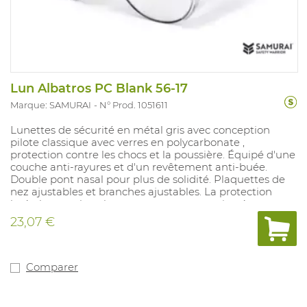
Lun Albatros PC Blank 56-17
Marque: SAMURAI
N° Prod. 1051611
Lunettes de sécurité en métal gris avec conception
pilote classique avec verres en polycarbonate ,
protection contre les chocs et la poussière. Équipé d'une
couche anti-rayures et d'un revêtement anti-buée.
Double pont nasal pour plus de solidité. Plaquettes de
nez ajustables et branches ajustables. La protection
latérale en polycarbonate transparent et rivetée.
Convient pour : travaux mécaniques légers ou moyens
23,07 €
et applications de laboratoire. Conforme à : EN 166/EN
170 2-1,2 1 FT KN.
Comparer