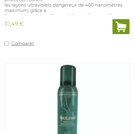
les rayons ultraviolets dangereux de 400 nanomètres
maximum, grâce à
l’ajout de matériaux filtrants à la matière première
(polycarbonate).
10,49 €
Revêtement Supravision, anti-vapeur. Monture :
noir/blue. Convient pour
: applications générales industrielles. PCF (Product
Carbon Footprint) = 0,18kg CO². Conforme à la norme:
Comparer
EN166/170
2C-1,2.