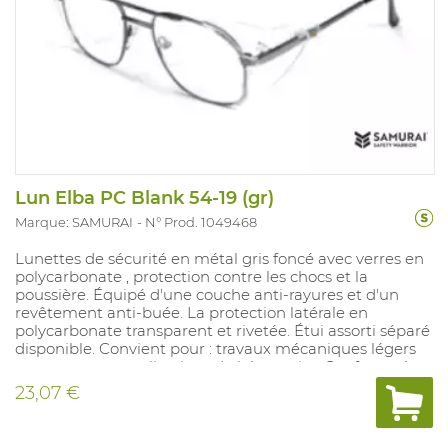
Lun Elba PC Blank 54-19 (gr)
Marque: SAMURAI
N° Prod. 1049468
Lunettes de sécurité en métal gris foncé avec verres en
polycarbonate , protection contre les chocs et la
poussière. Équipé d'une couche anti-rayures et d'un
revêtement anti-buée. La protection latérale en
polycarbonate transparent et rivetée. Étui assorti séparé
disponible. Convient pour : travaux mécaniques légers
ou moyens et applications de laboratoire. Conforme à :
EN 166.
23,07 €