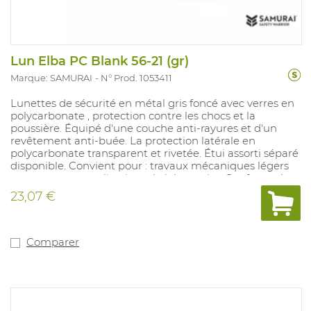
Lun Elba PC Blank 56-21 (gr)
Marque: SAMURAI
N° Prod. 1053411
Lunettes de sécurité en métal gris foncé avec verres en
polycarbonate , protection contre les chocs et la
poussière. Équipé d'une couche anti-rayures et d'un
revêtement anti-buée. La protection latérale en
polycarbonate transparent et rivetée. Étui assorti séparé
disponible. Convient pour : travaux mécaniques légers
ou moyens et applications de laboratoire. Conforme à :
EN 166.
23,07 €
Comparer