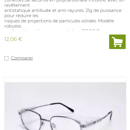
revêtement
antistatique antibuée et anti-rayures. 21g de puissance
pour réduire les
risques de projections de particules solides. Modèle
robuste,
confortable et léger, pourvu de bras TIPGRIP, qui
s’ajustent bien à la
12,06 €
tête, et pont de nez antidérapant.
Comparer