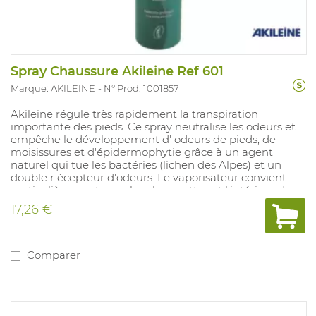
Spray Chaussure Akileine Ref 601
Marque: AKILEINE
N° Prod. 1001857
Akileine régule très rapidement la transpiration
importante des pieds. Ce spray neutralise les odeurs et
empêche le développement d' odeurs de pieds, de
moisissures et d'épidermophytie grâce à un agent
naturel qui tue les bactéries (lichen des Alpes) et un
double r écepteur d'odeurs. Le vaporisateur convient
particulièrement pour les chaussettes et l'intérieur des
chaussures. Protège le cuir des chaussures. Emballage:
17,26 €
150ml.
Comparer