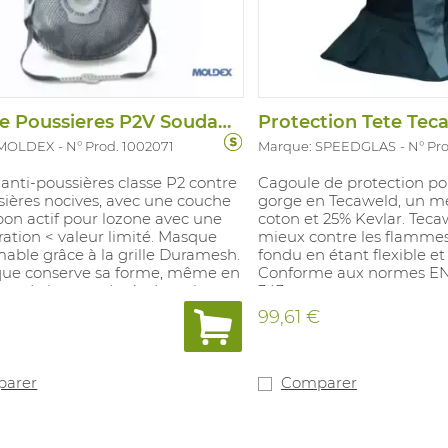
Masque Poussieres P2V Soudage 2445 Smart
Protection Tete Tec
 MOLDEX
N° Prod. 1002071
Marque: SPEEDGLAS
N° Pr
nti-poussières classe P2 contre
Cagoule de protection pour
sières nocives, avec une couche
gorge en Tecaweld, un m
on actif pour lozone avec une
coton et 25% Kevlar. Tec
ation < valeur limité. Masque
mieux contre les flammes
able grâce à la grille Duramesh.
fondu en étant flexible et
ue conserve sa forme, même en
Conforme aux normes EN 
ort de longue durée. La valve
343.
tion assure une résistance plus
99,61 €
 le'xpiration et un taux de C02 et
té faibles dans le masque.
ur du masque avec coussinet
nfortable. Avec des armatures
arer
Comparer
es non réglables avec une
e. FPN 10. Convient pour les
s avec des risques chimiques.