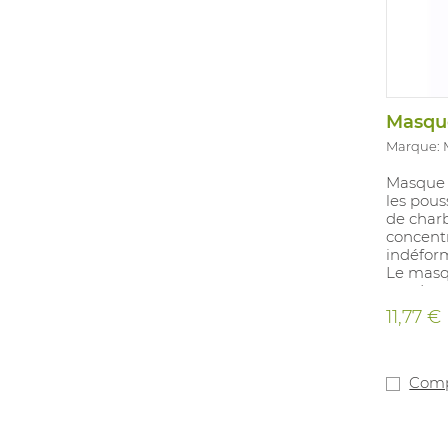
Marque:
Masque a
les pous
de charb
concentr
indéform
Le masq
cas de p
d'expira
11,77 €
faible à
dhumidi
Intérie
nasal co
Comp
élastiqu
fermetur
processu