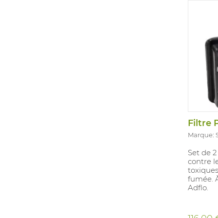
En accor
Filtre
Marque:
Set de 2
contre l
toxiques
fumée. 
Adflo.