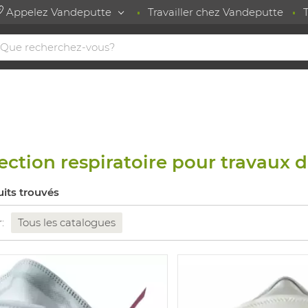
Appelez Vandeputte
Travailler chez Vandeputte
ection respiratoire pour travaux
uits trouvés
r:
Tous les catalogues