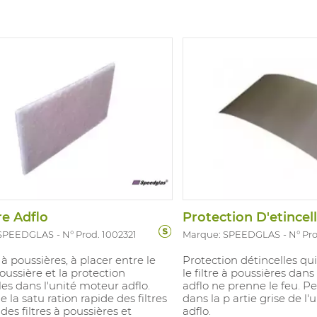
e de produit individuelle
Emballage de produit ind
t au moins 30% de matières
contient au moins 30% d
s, 100% de matières recyclées
recyclées, 100% de matièr
oîte distriburtice, et au moins
dan la boîte distriburtice
atières recyclées dans le
76% de matières recyclée
' expédition.
carton d' expédition.
re Adflo
Protection D'etincel
 SPEEDGLAS
N° Prod. 1002321
Marque: SPEEDGLAS
N° Pr
e à poussières, à placer entre le
Protection détincelles q
poussière et la protection
le filtre à poussières dan
les dans l'unité moteur adflo.
adflo ne prenne le feu. P
la satu ration rapide des filtres
dans la p artie grise de l
 des filtres à poussières et
adflo.