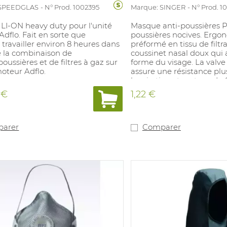
 SPEEDGLAS
N° Prod. 1002395
Marque: SINGER
N° Prod. 1
 LI-ON heavy duty pour l'unité
Masque anti-poussières P
dflo. Fait en sorte que
poussières nocives. Erg
 travailler environ 8 heures dans
préformé en tissu de filtr
e la combinaison de
coussinet nasal doux qui 
 poussières et de filtres à gaz sur
forme du visage. La valve
moteur Adflo.
assure une résistance plus
lexpiration et un taux de 
d'humidité faible dans l
 €
1,22 €
barrette nasale, ni autres
métal. Avec lanières de tê
réglables. Durée de conse
ans à compterde la date d
arer
Comparer