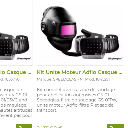
Kit Unite Moteur Adflo Casque G5-01VC
Kit Unite Moteur Adflo Casque G5-01TW
od. 1053740
Marque: SPEEDGLAS
N° Prod. 1045291
masque de
Kit complet avec casque de soudage
y duty G5-01
pour applications intensives G5-01
5-01/03VC and
Speedglas, filtre de soudage G5-01TW,
 de meulage,
unité moteur Adflo, filtre P et sac de
autes altitudes
transport.
onvient pas pour
espaces
re transparente