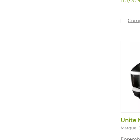
116,00 
Comp
Marque:
Ensembl