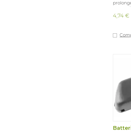
prolonge
en cas d
poussiér
4,74 €
Comp
Batter