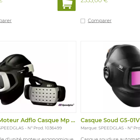
€
2553,00 €
(104x170mm) est incurvée
excellente visibilité dans 
directions. La technologi
naturelle du filtre de sou
arer
Comparer
vue plus claire, plus détai
et s'allume/s'éteint aut
Le flux d'air est réglable s
visière ou n'importe où en
Le profil mince et la con
ergonomique du casque l
encore plus léger et plus f
travailler dans des espaces
Unite Moteur Adflo Casque Mp Air Sans Fi
 SPEEDGLAS
N° Prod. 1036499
Marque: SPEEDGLAS
N° Pr
e d'unité moteur ergonomique
Casque soudure automati