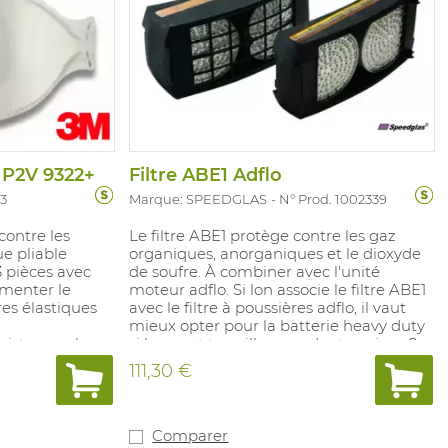
 P2V 9322+
Filtre ABE1 Adflo
53
Marque: SPEEDGLAS
N° Prod. 1002339
contre les
Le filtre ABE1 protège contre les gaz
e pliable
organiques, anorganiques et le dioxyde
 pièces avec
de soufre. À combiner avec l'unité
menter le
moteur adflo. Si lon associe le filtre ABE1
es élastiques
avec le filtre à poussières adflo, il vaut
mieux opter pour la batterie heavy duty
ésistance plus
si lon veut travailler pe ndant environ 8
 taux
heures avec une batterie. Filtre à gaz de
111,30 €
les dans le
la classe 1: jusqu'à une concentration
nt emballés
maximale de 0,1 %.
uit contient
 recyclées.
Comparer