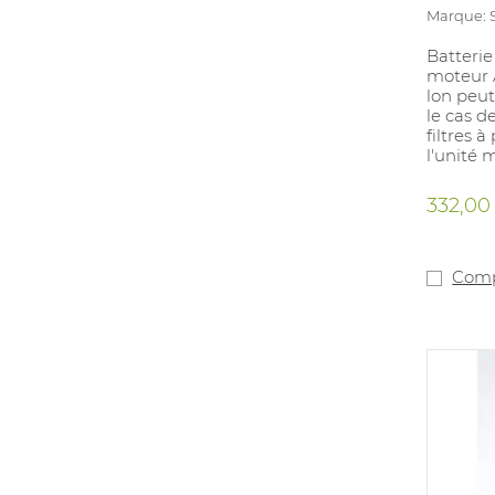
Marque:
Batterie
moteur A
lon peut
le cas d
filtres à
l'unité 
332,00
Comp