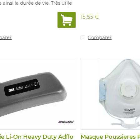
 ainsi la durée de vie. Très utile
e travaux dans des espaces très
eux.
15,53 €
arer
Comparer
ie Li-On Heavy Duty Adflo