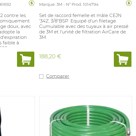
061692
Marque: 3M
N° Prod. 1014794
2 contre les
Set de raccord femelle et mâle CEJN
onomiquement
'342', 3/8"BSP. Equipé d'un filetage.
age doux, avec
Cumulable avec des tuyaux à air pressé
adopte la
de 3M et l'unité de filtration AirCare de
 d'expiration
3M.
 faible à
C02 et
e masque. Sans
188,20 €
 pièces en
te élastiques
rvation de 5
e fabrication.
Comparer