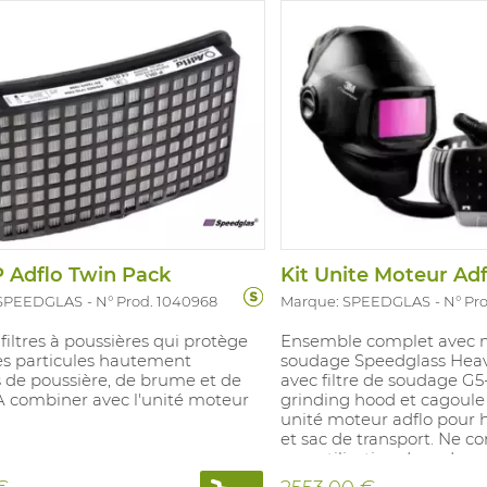
dance avec: EN 149:2001.
 P Adflo Twin Pack
 SPEEDGLAS
N° Prod. 1040968
Marque: SPEEDGLAS
N° Pr
 filtres à poussières qui protège
Ensemble complet avec 
es particules hautement
soudage Speedglass Heav
 de poussière, de brume et de
avec filtre de soudage G
À combiner avec l'unité moteur
grinding hood et cagoule
unité moteur adflo pour h
et sac de transport. Ne c
une utilisation dans des 
confinés. La grande visiè