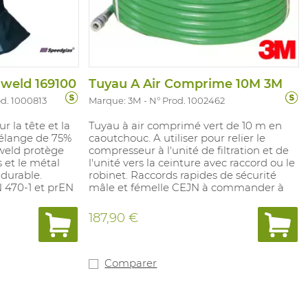
aweld 169100
Tuyau A Air Comprime 10M 3M
od. 1000813
Marque: 3M
N° Prod. 1002462
 la tête et la
Tuyau à air comprimé vert de 10 m en
élange de 75%
caoutchouc. A utiliser pour relier le
aweld protège
compresseur à l'unité de filtration et de
 et le métal
l'unité vers la ceinture avec raccord ou le
 durable.
robinet. Raccords rapides de sécurité
470-1 et prEN
mâle et fémelle CEJN à commander à
part.
187,90 €
Comparer