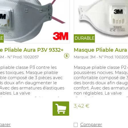
LE
DURABLE
 Pliable Aura P3V 9332+
Masque Pliable Aura
3M
N° Prod. 1002057
Marque: 3M
N° Prod. 10020
liable classe P3 contre les
Masque pliable classe P2 
es toxiques. Masque pliable
poussières nocives. Masqu
able composé de 3 pièces avec
confortable composé de 3
ds doux afin daugmenter le
des bords doux afin daug
 Avec des armatures élastiques
confort. Avec des armatur
ables. La valve
non réglables. La valve
tion assure une résistance plus
d'expiration assure une r
l'expiration et un taux
faible à l'expiration et un
3,42 €
t d'humidité faibles dans le
de C02 et d'humidité faib
 Les masques sont emballés
masque. Les masques so
nt. FPN: 50. Produit contient
séparément. FPN: 10. Prod
 25% de matières recyclées.
au moins 25% de matières
arer
Comparer