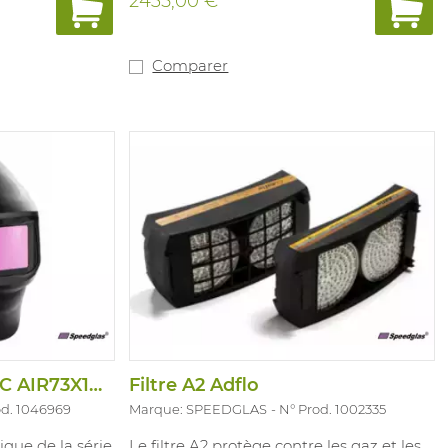
2435,00 €
 et offre une
toutes les
e de couleur
dage offre une
Comparer
llée et colorée,
omatiquement.
ur le visage, la
tre les deux.
ception
e rendent
acile à
 restreints.
Casque Soud G5-01VC AIR73X109MM 3/5/8-14
Filtre A2 Adflo
od. 1046969
Marque: SPEEDGLAS
N° Prod. 1002335
que de la série
Le filtre A2 protège contre les gaz et les