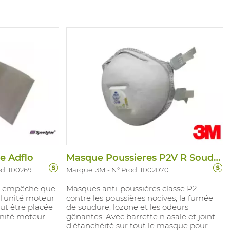
ividuelle
e matières
es recyclées
, et au moins
s dans le
le Adflo
Masque Poussieres P2V R Soudage 9928
od. 1002691
Marque: 3M
N° Prod. 1002070
ui empêche que
Masques anti-poussières classe P2
s l'unité moteur
contre les poussières nocives, la fumée
eut être placée
de soudure, lozone et les odeurs
'unité moteur
gênantes. Avec barrette n asale et joint
d'étanchéité sur tout le masque pour