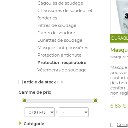
Cagoules de soudage
Chaussures de soudeur et
fonderies
Filtres de soudage
Gants de soudure
DURAB
Lunettes de soudage
Masques antipoussières
Masque
Protection antichute
Marque: 
Protection respiratoire
Masque p
Vêtements de soudage
poussièr
confort
article de stock
(59)
des bor
confort.
Gamme de prix
non régl
d'expira
faible à 
6,86 €
de C02 e
masque.
séparéme
Catégorie
au moins
Comp