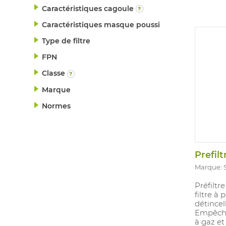
Emballag
Caractéristiques cagoule
contien
recyclée
Caractéristiques masque poussi
dan la b
76% de m
Type de filtre
carton d
FPN
Classe
Marque
Normes
Prefilt
Marque:
Préfiltr
filtre à 
détincel
Empêche 
à gaz et