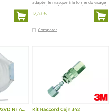
adapter le masque à la forme du visage
et réduire les fuites au minimum. La valv
e dexpiration assure une résistance plus
12,33 €
faible à lexpiration et un taux de C02 et
d'humidité faibles dans le masque.
Forme rigide. Avec des armatures
élastiques réglables. Le masque anti-
Comparer
poussières protège contre lozone jusqu'à
10 x la valeur limite. FPN: 10. Con vient
pour: les processus avec des risques
chimiques.
Masque Poussieres P2VD Nr AUUM22V
Kit Raccord Cejn 342