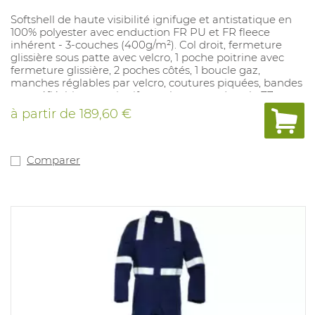
Softshell de haute visibilité ignifuge et antistatique en
100% polyester avec enduction FR PU et FR fleece
inhérent - 3-couches (400g/m²). Col droit, fermeture
glissière sous patte avec velcro, 1 poche poitrine avec
fermeture glissière, 2 poches côtés, 1 boucle gaz,
manches réglables par velcro, coutures piquées, bandes
retroréfléchissantes ignifuges, longueur dorsale 77cm
(L). Tailles disponibles: S-3XL. Couleurs disponibles: jaune
à partir de
189,60 €
fluo/marine, orange fluo/marine.
Comparer