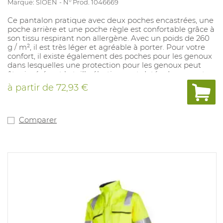
Marque: SIOEN
N° Prod. 1046669
Ce pantalon pratique avec deux poches encastrées, une
poche arrière et une poche règle est confortable grâce à
son tissu respirant non allergène. Avec un poids de 260
g / m², il est très léger et agréable à porter. Pour votre
confort, il existe également des poches pour les genoux
dans lesquelles une protection pour les genoux peut
être insérée, et la taille élastique est dotée de passants
pour la ceinture. Qualité: 79% coton FR + 20% PES + 1%
à partir de
72,93 €
AST; ± 260 g / m². Tailles disponibles: 44-64. Couleurs
disponibles: Marine. En conformité avec: IEC 61482-2:
2009 classe 1 - ATPV 9,4 cal / cm², EN ISO 11612: 2015 / A1
A2 B1 C1 E2 F1, EN ISO 14116: 2015 / IND.3, EN ISO 11611: 2015
Comparer
/ Classe 1 - A1 A2, EN 13034: 2005 + A1: 2009, type PB [6] et
EN 1149-5: 2008.