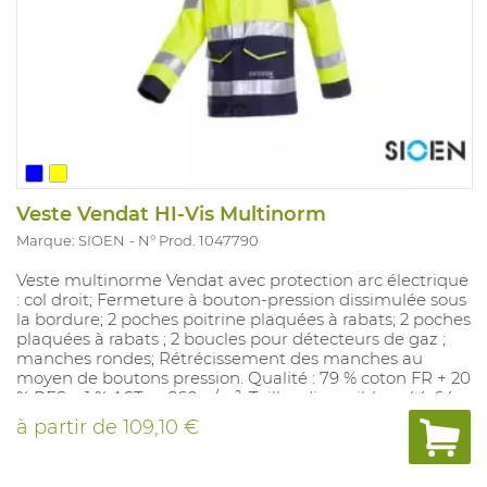
Veste Vendat HI-Vis Multinorm
Marque: SIOEN
N° Prod. 1047790
Veste multinorme Vendat avec protection arc électrique
: col droit; Fermeture à bouton-pression dissimulée sous
la bordure; 2 poches poitrine plaquées à rabats; 2 poches
plaquées à rabats ; 2 boucles pour détecteurs de gaz ;
manches rondes; Rétrécissement des manches au
moyen de boutons pression. Qualité : 79 % coton FR + 20
% PES + 1 % AST ; ± 260 g/m². Tailles disponibles : 44-64
UE. Coloris disponibles : Jaune fluo / marine. Conforme à
à partir de
109,10 €
: IEC 61482-2 : 2009 Classe 1 - ATPV 9,4 cal/cm², EN ISO
11612 : 2015 / A1 A2 B1 C1 E2 F1, EN ISO 14116 : 2015 / IND.3,
EN ISO 11611 : 2015 / classe 1 - A1 A2, EN 1149-5 : 2008, EN