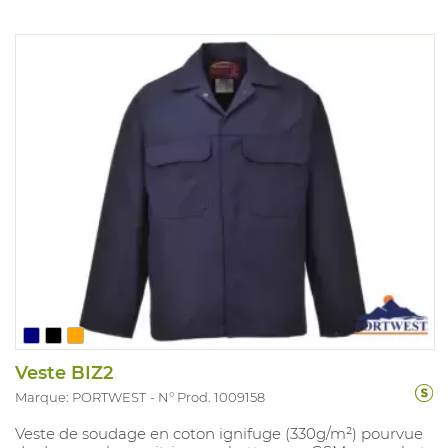
Veste BIZ2
Marque: PORTWEST
N° Prod. 1009158
Veste de soudage en coton ignifuge (330g/m²) pourvue