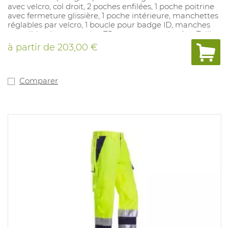
avec velcro, col droit, 2 poches enfilées, 1 poche poitrine
avec fermeture glissière, 1 poche intérieure, manchettes
réglables par velcro, 1 boucle pour badge ID, manches
amovibles, longueur dos: 75cm, coutures piquées. Tailles
disponibles: S-3XL. Couleurs disponibles: jaune
à partir de
203,00 €
fluo/marine, orange fluo/marine.
Comparer