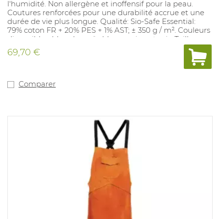
l'humidité. Non allergène et inoffensif pour la peau.
Coutures renforcées pour une durabilité accrue et une
durée de vie plus longue. Qualité: Sio-Safe Essential:
79% coton FR + 20% PES + 1% AST; ± 350 g / m². Couleurs
disponibles: bleu de maïs, bleu marine et gris. Tailles
disponibles: 48 S - 58 S - 44 R - 64 R - 46 L - 56 L.
69,70 €
Comparer