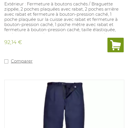
Extérieur : Fermeture à boutons cachés / Braguette
zippée, 2 poches plaquées avec rabat, 2 poches arrière
avec rabat et fermeture à bouton-pression caché, 1
poche plaquée sur la cuisse avec rabat et fermeture à
bouton-pression caché, 1 poche mètre avec rabat et
fermeture à bouton-pression caché, taille élastiquée,
poches genoux, ceinture avec passants pour ceinture,
bandes réfléchissantes ignifuges (50 mm). À l'intérieur;
92,14 €
Étiquette d'identification. Matériau : Sio-Safe Essential
Eco 50 % coton + 30 % Tencel + 19 % polyester recyclé + 1
% AST ; +- 320 g/m. Conforme à : EN 61482-2 9,7 cal/cm²
ATPV 11 cal/cm², EN ISO 11612 A1 A2 B1 C1 E3 F1, EN ISO
Comparer
116111 classe 1 A1 A2, EN 1149-5, EN 13034 (type PB 6), EN
17353, EN ISO 13688. Couleurs disponibles : marine-jaune
fluo Tailles disponibles : 48-58 S, 44-64 R, 46-56 L