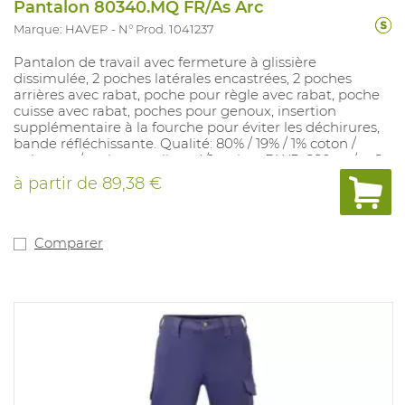
Pantalon 80340.MQ FR/As Arc
Marque: HAVEP
N° Prod. 1041237
Pantalon de travail avec fermeture à glissière
dissimulée, 2 poches latérales encastrées, 2 poches
arrières avec rabat, poche pour règle avec rabat, poche
cuisse avec rabat, poches pour genoux, insertion
supplémentaire à la fourche pour éviter les déchirures,
bande réfléchissante. Qualité: 80% / 19% / 1% coton /
polyester / carbone, reliure 4/1 satin + DWR, 280 gr / m2.
Tailles disponibles: 44-66, longueurs 14-57 et tailles de
à partir de
89,38 €
ventre 24-29. Couleurs disponibles: noir / gris, bleu maïs
/ marine, gris / rouge et gris / bleu.
Comparer