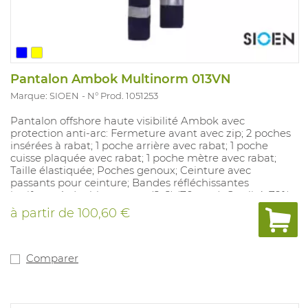
Pantalon Ambok Multinorm 013VN
Marque: SIOEN
N° Prod. 1051253
Pantalon offshore haute visibilité Ambok avec
protection anti-arc: Fermeture avant avec zip; 2 poches
insérées à rabat; 1 poche arrière avec rabat; 1 poche
cuisse plaquée avec rabat; 1 poche mètre avec rabat;
Taille élastiquée; Poches genoux; Ceinture avec
passants pour ceinture; Bandes réfléchissantes
ignifuges à double couture (2x2) (70 mm). Qualité: 79%
coton FR + 20% PES + 1% AST; ± 260 g / m². Tailles
à partir de
100,60 €
disponibles: 44 - 64, 48S-58S et 46L-56L. Couleurs
disponibles: jaune fluo / marine.
Comparer