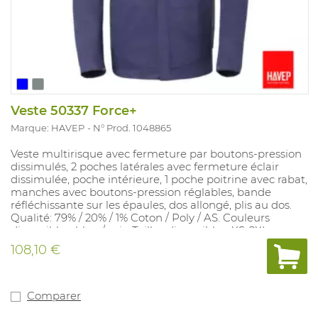
Veste 50337 Force+
Marque: HAVEP
N° Prod. 1048865
Veste multirisque avec fermeture par boutons-pression
dissimulés, 2 poches latérales avec fermeture éclair
dissimulée, poche intérieure, 1 poche poitrine avec rabat,
manches avec boutons-pression réglables, bande
réfléchissante sur les épaules, dos allongé, plis au dos.
Qualité: 79% / 20% / 1% Coton / Poly / AS. Couleurs
disponibles: bleu / gris. Tailles disponibles: XS-2XL.
Normes: EN 1149, EN 13034, IEC 61482, EN ISO 11611 (classe
108,10 €
2 en face) et EN ISO 11612.
Comparer