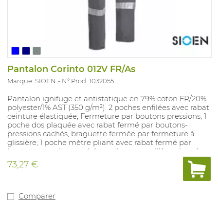
Pantalon Corinto 012V FR/As
Marque: SIOEN
N° Prod. 1032055
Pantalon ignifuge et antistatique en 79% coton FR/20%
polyester/1% AST (350 g/m²). 2 poches enfilées avec rabat,
ceinture élastiquée, Fermeture par boutons pressions, 1
poche dos plaquée avec rabat fermé par boutons-
pressions cachés, braguette fermée par fermeture à
glissière, 1 poche mètre pliant avec rabat fermé par
boutons-pressions cachés, poches genouillères, bandes
retro-réfléchissantes ignifugées (5 cm). Couleurs
73,27 €
disponibles: marine, gris et bleu royale. Tailles
disponibles: EUR 44- 64.
Comparer