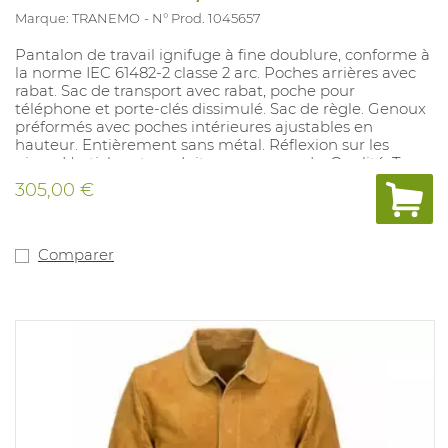
Marque: TRANEMO
N° Prod. 1045657
Pantalon de travail ignifuge à fine doublure, conforme à
la norme IEC 61482-2 classe 2 arc. Poches arrières avec
rabat. Sac de transport avec rabat, poche pour
téléphone et porte-clés dissimulé. Sac de règle. Genoux
préformés avec poches intérieures ajustables en
hauteur. Entièrement sans métal. Réflexion sur les
pipes. L'article est produit sur commande. Qualité: Tera
TX, 260 g / m², Couleurs disponibles: jaune fluo / marine.
305,00 €
Tailles disponibles: 44-46, 146-156, 24-30. Conforme: EN
ISO 11612: A1 + A2 B1 C1 E1 F1, IEC 61482-2: CL.2, EN 1149-5, *
EN ISO 11611: CL.1 A1 + A2, EN 13034: TYPE PB [6], ARC
ÉVALUATION: 20,2 cal / cm².
Comparer