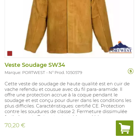
Veste Soudage SW34
Marque: PORTWEST
N° Prod. 1050579
Cette veste de soudage de haute qualité est en cuir de
vache refendu et cousue avec du fil para-aramide. Il
offre une protection accrue à la coque pendant le
soudage et est conçu pour durer dans les conditions les
plus difficiles. Caractéristiques: certifié CE. Protection
contre les soudures de classe 2. Fermeture dissimulée
facile à ouvrir. Poignets ajustables par Velcro pour un
ajustement parfait. Conçu pour être porté dans des
70,20 €
conditions difficiles .Conforme à : EN ISO 11611 Class 2 (A1)