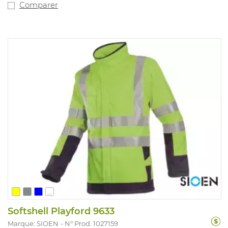
13034 : 2005 + A1 : 2009 Type PB [6] et EN ISO 20471 : 2013
Comparer
+A1 2016 / classe 2.
...
Softshell Playford 9633
Marque: SIOEN
N° Prod. 1027159