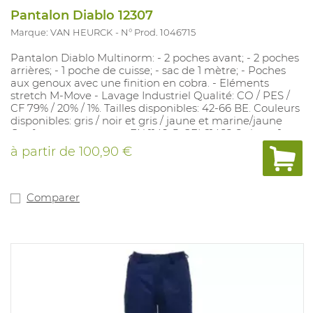
Pantalon Diablo 12307
Marque: VAN HEURCK
N° Prod. 1046715
Pantalon Diablo Multinorm: - 2 poches avant; - 2 poches
arrières; - 1 poche de cuisse; - sac de 1 mètre; - Poches
aux genoux avec une finition en cobra. - Eléments
stretch M-Move - Lavage Industriel Qualité: CO / PES /
CF 79% / 20% / 1%. Tailles disponibles: 42-66 BE. Couleurs
disponibles: gris / noir et gris / jaune et marine/jaune
Conforme aux normes EN 1149-5, CEI 61482-2 classe 1,
EN13034 tye 6, EN ISO 11611 classe 1, EN ISO 11612 et EN
à partir de
100,90 €
14116.
Comparer