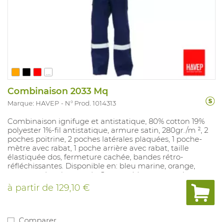
...
Combinaison 2033 Mq
Marque: HAVEP
N° Prod. 1014313
Combinaison ignifuge et antistatique, 80% cotton 19%
polyester 1%-fil antistatique, armure satin, 280gr./m ², 2
poches poitrine, 2 poches latérales plaquées, 1 poche-
mètre avec rabat, 1 poche arrière avec rabat, taille
élastiquée dos, fermeture cachée, bandes rétro-
réfléchissantes. Disponible en: bleu marine, orange,
rouge, anthracite et noir. Convenable pour: soudage.
à partir de
129,10 €
Comparer