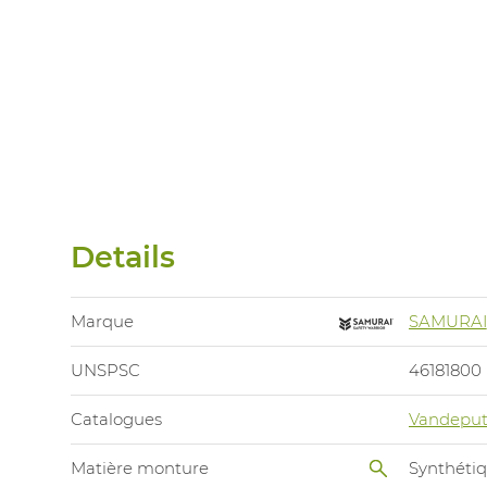
Details
Marque
SAMURAI
UNSPSC
46181800
Catalogues
Vandeput
Matière monture
Synthéti