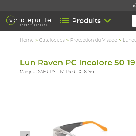
Produits
Home
Catalogues
Protection du Visage
Lunet
Lun Raven PC Incolore 50-19
Marque : SAMURAI
N° Prod. 1048246