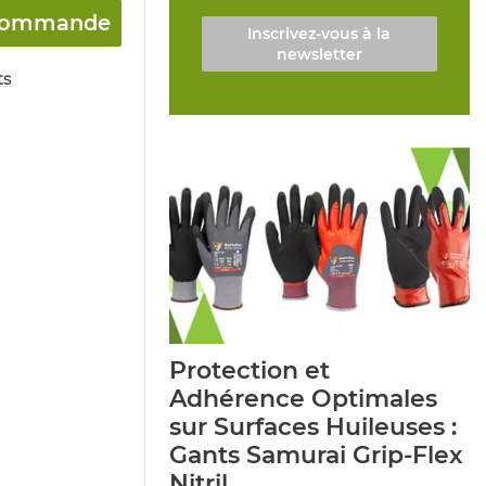
a commande
Inscrivez-vous à la
newsletter
ts
Protection et
Adhérence Optimales
sur Surfaces Huileuses :
Gants Samurai Grip-Flex
Nitril