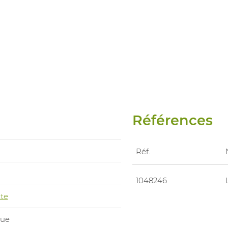
Références
Réf.
1048246
te
que