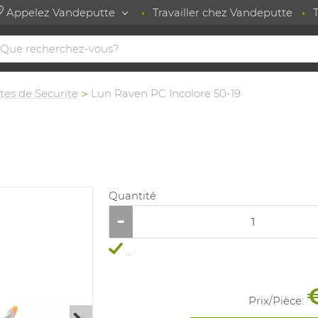
Appelez Vandeputte
Travailler chez Vandeputte
tes de Securite
Lun Raven PC Incolore 50-19
Quantité
...
Prix/
Pièce
: