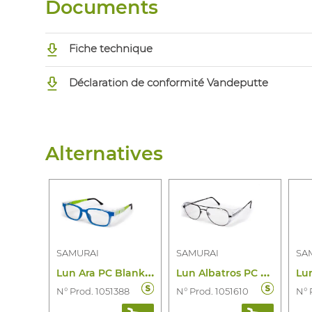
Documents
Fiche technique
Déclaration de conformité Vandeputte
Alternatives
SAMURAI
SAMURAI
SA
L
un Ara PC Blank 52-18
L
un Albatros PC Blank 53-17
N° Prod. 1051388
N° Prod. 1051610
N° 