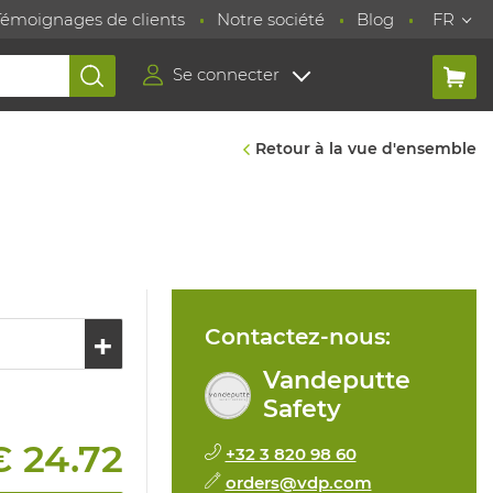
Témoignages de clients
Notre société
Blog
FR
Se connecter
Retour à la vue d'ensemble
Contactez-nous:
Vandeputte
Safety
€ 24.72
+32 3 820 98 60
orders@vdp.com