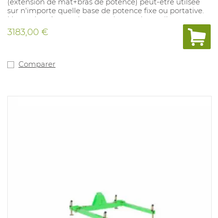
(extension de mât+bras de potence) peut-être utilsée
sur n'importe quelle base de potence fixe ou portative.
L'enrouleur à rappel automatique et le treuil peuvent
être montés à l'avant ou à l'arrière, que ce soit sur le
3183,00 €
mât inférieur universel ou l'extension de mât de
potence. Peut-être utilisé pour des charges, limités
jusqu'à 205 kg avec des bases portatives, et jusqu'à 340
kg avec des bases fixes. en application antichute: 2
Comparer
utilisateurs (140 kg maximum chacun) , en application
sauvetage: 1 utilisateur (140 kg max).