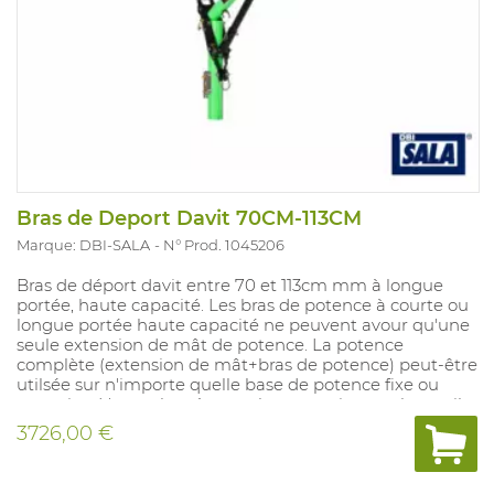
Bras de Deport Davit 70CM-113CM
Marque: DBI-SALA
N° Prod. 1045206
Bras de déport davit entre 70 et 113cm mm à longue
portée, haute capacité. Les bras de potence à courte ou
longue portée haute capacité ne peuvent avour qu'une
seule extension de mât de potence. La potence
complète (extension de mât+bras de potence) peut-être
utilsée sur n'importe quelle base de potence fixe ou
portative. L'enrouleur à rappel automatique et le treuil
peuvent être montés à l'avant ou à l'arrière, que ce soit
3726,00 €
sur le mât inférieur universel ou l'extension de mât de
potence. Peut-être utilisé pour des charges, limités
jusqu'à 205 kg avec des bases portatives, et jusqu'à 340