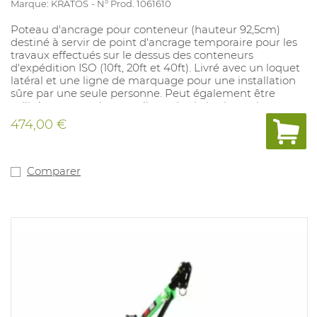
Marque: KRATOS
N° Prod. 1061610
Poteau d'ancrage pour conteneur (hauteur 92,5cm)
destiné à servir de point d'ancrage temporaire pour les
travaux effectués sur le dessus des conteneurs
d'expédition ISO (10ft, 20ft et 40ft). Livré avec un loquet
latéral et une ligne de marquage pour une installation
sûre par une seule personne. Peut également être
utilisé pour attacher une ligne de vie horizontale au
sommet du conteneur. Toujours à utiliser en
474,00 €
combinaison avec un harnais et un antichute.
Résistance statique : 12kN, résistance minimale à la
rupture : 15kN.
Comparer