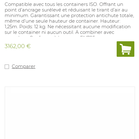
Compatible avec tous les containers ISO. Offrant un
point d’ancrage surélevé et réduisant le tirant d’air au
minimum. Garantissant une protection antichute totale,
même d’une seule hauteur de container. Hauteur:
1,25m. Poids: 12 kg. Ne nécessitant aucune modification
sur le container ni aucun outil. A combiner avec
enrouleur. Conforme à la norme EN795.
3162,00 €
Comparer