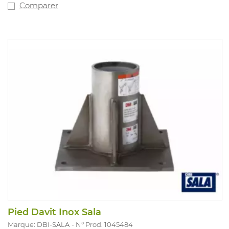
kg avec des bases fixes. en application antichute: 2
Comparer
utilisateurs (140 kg maximum chacun) , en application
sauvetage: 1 utilisateur (140 kg max).
Pied Davit Inox Sala
Marque: DBI-SALA
N° Prod. 1045484