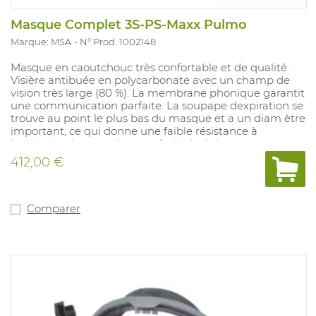
Masque Complet 3S-PS-Maxx Pulmo
Marque: MSA
N° Prod. 1002148
Masque en caoutchouc très confortable et de qualité.
Visière antibuée en polycarbonate avec un champ de
vision très large (80 %). La membrane phonique garantit
une communication parfaite. La soupape dexpiration se
trouve au point le plus bas du masque et a un diam ètre
important, ce qui donne une faible résistance à
lexpiration. Les sangles sont facile à régler avec une
lanière pour suspendre l e masque autour du cou. Doté
412,00 €
d'un raccord rapide pour la pulmo-commande avec
raccord rapide Automaxx-AS.
Comparer