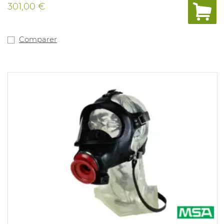
masque est employé comme un dispositif de filtrage en
301,00 €
combinaisons avec des filtres de la chaîne Sundström
ou en combinaison avec le SR 307 k'appareil devient
alors un masque respiratour complet a adduction d'air
comprimée. Le masque SR200 peut également être
Comparer
utilisé comme un masque facial avec le ventilateur
Sundström SR 500. Un disque de support pour
l'utilisation du pré-filtre sont fournis.