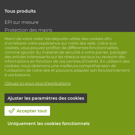
Tous produits
EPI sur mesure
Protection des mains
Protection des pieds
Merci de votre visite! Vandeputte utilise des cookies afin
d’améliorer votre expérience sur notre site web. Grâce aux
Vêtements de protection
cookies, vous pouvez profiter de différentes fonctionnalités,
comme ajouter du matériel de sécurité à votre panier, partager
des articles intéressants sur les réseaux sociaux ou recevoir des
Suivez nous
informations en fonction de vos centres d’intérêt. En utilisant des
cookies, nous obtenons une meilleure compréhension de
l'utilisation de notre site et pouvons adapter son fonctionnement
à vos besoins.
Cliquez ici pour plus d'explications
Ajuster les paramètres des cookies
© Vandeputte
Conditions de vente
Vie privée
Accepter tout
Avis de non-responsabilité
Paramètres de cookies
Informations de session
Uniquement les cookies fonctionnels