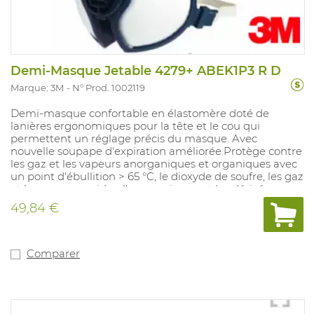
Demi-Masque Jetable 4279+ ABEK1P3 R D
Marque: 3M
N° Prod. 1002119
Demi-masque confortable en élastomère doté de
lanières ergonomiques pour la tête et le cou qui
permettent un réglage précis du masque. Avec
nouvelle soupape d'expiration améliorée.Protège contre
les gaz et les vapeurs anorganiques et organiques avec
un point d'ébullition > 65 °C, le dioxyde de soufre, les gaz
et les vapeurs acides, l'ammoniaque et les dérivés
d'ammoniaque organiques, et les particules toxiques de
49,84 €
poussières, de brume et de fumée. Filtre à gaz de la
classe 1: jusqu'à une concentration maximale de 0,1 %.
FPN: en fonction du filtre utilisé. Convient pour les
processus avec des risques chimiques. Taille: universelle.
Comparer
En accordance avec: EN 405:2001