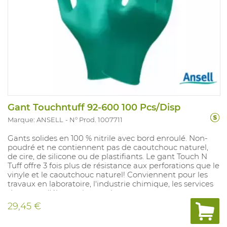
Gant Touchntuff 92-600 100 Pcs/Disp
Marque: ANSELL
N° Prod. 1007711
Gants solides en 100 % nitrile avec bord enroulé. Non-
poudré et ne contiennent pas de caoutchouc naturel,
de cire, de silicone ou de plastifiants. Le gant Touch N
Tuff offre 3 fois plus de résistance aux perforations que le
vinyle et le caoutchouc naturel! Conviennent pour les
travaux en laboratoire, l'industrie chimique, les services
durgence, l'électronique et les autres travaux
d'assemblage de précision. Couleurs: vert. Tailles: 6,5 - 7 /
29,45 €
7,5 - 8 / 8,5 - 9 / 9,5 / 10. Longueur: 240 mm. Epaisseur:
0,12 mm. En accordance avec : EN ISO 374-1:2016 Type B: