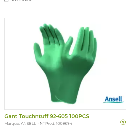
mieux aux vêtements de protection. Tailles: 6,5 - 7 / 7,5 -
8 / 8,5 - 9 / 9,5 - 10 / longueur: 290 mm.. Conviennent
pour l'industrie (pétro)chimique et l'industrie
pharmaceutique.
Gant Touchntuff 92-605 100PCS
Marque: ANSELL
N° Prod. 1009694