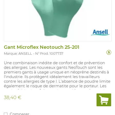
Gant Microflex Neotouch 25-201
Marque: ANSELL
N° Prod. 1007737
Une combinaison inédite de confort et de prévention
des allergies. Les nouveaux gants NeoTouch sont les
premiers gants à usage unique en néoprène destinés à
l'industrie. Ils protègent idéalement les travailleurs
contre les allergies de type I. L'absence de poudre limite
également le risque de dermatite pour le porteur. Les
gants résistent parfaitement aux acides, aux bases et
aux alcools et offrent le même confort que le latex. Les
38,40 €
gants NeoTouch sont dotés d'un revêtement interne en
polyuréthane qui facilite le gantage. La surface de
protection (résistance aux acides, aux bases et aux
alcools) est plus importante et les gants sadaptent
Comparer