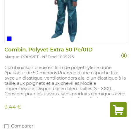
Combin. Polyvet Extra 50 Pe/01D
Marque: POLYVET
N° Prod. 1009225
Combinaison bleue en film de polyéthylène dune
épaisseur de 50 microns.Pourvue d'une capuche fixe
avec un élastique, ventilationdors ale, d'un élastique à la
taille, aux poignets et aux chevilles.Modèle
imperméable. Disponible en bleu. Tailles :S - XXXL.
Convient pour les travaux sans produits chimiques avec
des risques minimes dans l'agriculture, lindustrie
agroalimentaire et les industries légères. Catégorie EPI :
9,44 €
1.
Comparer