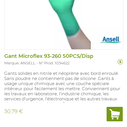
Gant Microflex 93-260 50PCS/Disp
Marque: ANSELL
N° Prod. 1034622
Gants solides en nitrile et néoprène avec bord enroulé.
Sans poudre ne contiennent pas de silicone. Gants à
usage unique chimique avec une couche spéciale
intérieur pour facilement les mettre. Conviennent pour:
les travaux en laboratoire, l'industrie chimique, les
services d'urgence, l'électronique et les autres travaux
d'assemblage de précision. Couleurs: vert, bleu à
l'intérieur. Tailles: 5,5-6 /6,5 - 7 / 7,5 - 8 / 8,5 - 9 / 9,5 - 10
30,79 €
/10,5-11 épaisseur: 0,19 mm. Longueur: 30 cm.