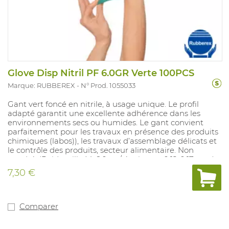
Glove Disp Nitril PF 6.0GR Verte 100PCS
Marque: RUBBEREX
N° Prod. 1055033
Gant vert foncé en nitrile, à usage unique. Le profil
adapté garantit une excellente adhérence dans les
environnements secs ou humides. Le gant convient
parfaitement pour les travaux en présence des produits
chimiques (labos)), les travaux d’assemblage délicats et
le contrôle des produits, secteur alimentaire. Non
poudré. (Poids taille M: 6,0 gr / épaisseur: 0.12-0.17 mm).
Testé pour contact alimentaire (10/2011). Tailles
7,30 €
disponibles: S-XL. En accordance avec: EN374-1 Type B
(JKTP) et EN374-5: VIRUS
Comparer