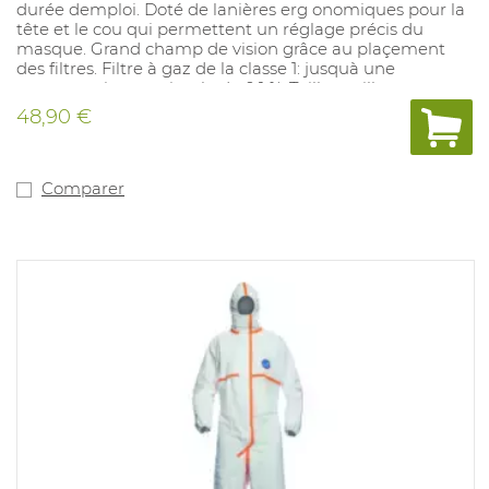
durée demploi. Doté de lanières erg onomiques pour la
tête et le cou qui permettent un réglage précis du
masque. Grand champ de vision grâce au plaçement
des filtres. Filtre à gaz de la classe 1: jusquà une
concentration maximale de 0,1 %. Tailles: taille
universelle. FPN: en fonction du filtre utilisé. Convient
48,90 €
pour les processus avec des risques chimiques. En
accordance avec: EN 405:2001+A1:2009
Comparer