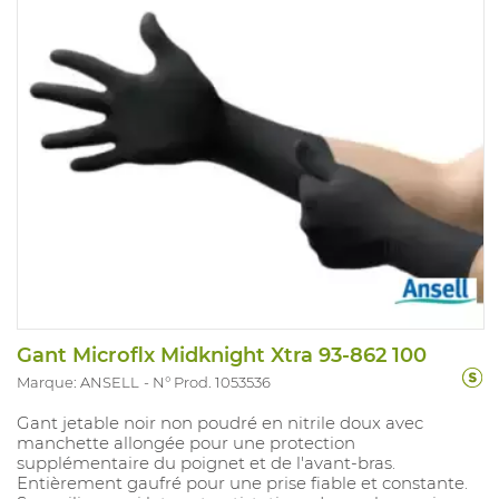
Gant Microflx Midknight Xtra 93-862 100
Marque: ANSELL
N° Prod. 1053536
Gant jetable noir non poudré en nitrile doux avec
manchette allongée pour une protection
supplémentaire du poignet et de l'avant-bras.
Entièrement gaufré pour une prise fiable et constante.