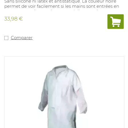
Sans silicone ni latex et antistatique. La couleur noire
permet de voir facilement si les mains sont entrées en
contact avec des poudres potentiellement dangereuses.
Le gant a été testé pour le phentalyl et l'acide gastrique
33,98 €
(vomissements), simulant un surdosage dangereux de
la pratique. Convient pour une utilisation dans
l'industrie alimentaire. Longueur : 300 mm, épaisseur
de la paume : 0,14 mm, épaisseur des doigts : 0,17 mm.
Comparer
Tailles : (S) 6,5/7 - (XXL) 10,5/11. Conforme à : EN ISO 374-
1:2016 Type B : JKPT, EN ISO 374-5:2016 Virus, EN421