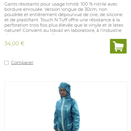
Gants résistants pour usage limité. 100 % nitrile avec
bordure enroulée. Version longue de 30cm, non
poudrée et entièrement dépourvue de cire, de silicone
et de plastifiant. Touch N Tuff offre une résistance à la
perforation trois fois plus élevée que le vinyle et le latex
naturel! Convient au travail en laboratoire, à l'industrie
chimique, au secteur électronique et aux travaux
d'assemblage de précision. Coloris: vert. Tailles: 6,5 - 7/7,5
34,00 €
- 8/8,5 - 9/9,5 - 10. Épaisseur: 0,12 mm. Conformité:
EN421,EN 1149-5, EN ISO 374-1:2016 Type B: JKPT, EN ISO
374-5:2016 Virus
Comparer