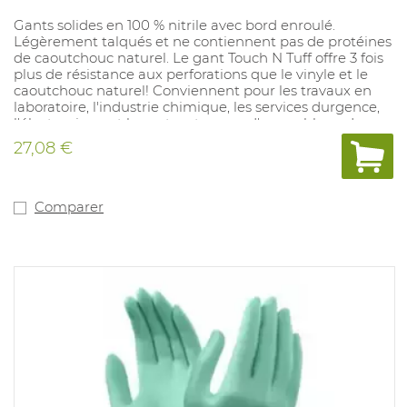
Gants solides en 100 % nitrile avec bord enroulé.
Légèrement talqués et ne contiennent pas de protéines
de caoutchouc naturel. Le gant Touch N Tuff offre 3 fois
plus de résistance aux perforations que le vinyle et le
caoutchouc naturel! Conviennent pour les travaux en
laboratoire, l'industrie chimique, les services durgence,
l'électronique et les autres travaux d'assemblage de
précision. Antistatique. Couleurs: vert. Tailles: 6,5 - 7 / 7,5
27,08 €
- 8 / 8,5 - 9 / 9,5 - 10 / épaisseur: 0,12 mm., longueur : 24
cm. En accordance avec: EN ISO 374-1:2016: Type B: JKPT,
EN ISO 374-5:2016 Virus
Comparer