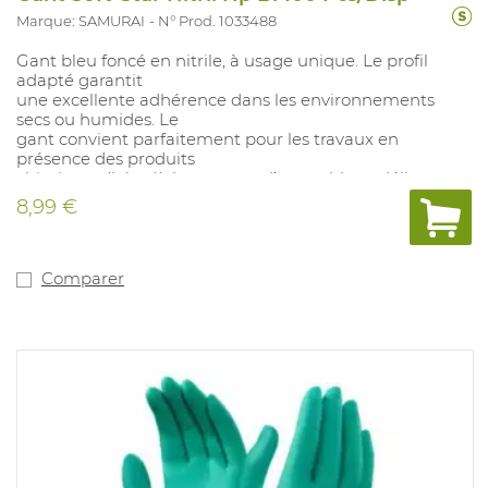
Marque: SAMURAI
N° Prod. 1033488
Gant bleu foncé en nitrile, à usage unique. Le profil
adapté garantit
une excellente adhérence dans les environnements
secs ou humides. Le
gant convient parfaitement pour les travaux en
présence des produits
chimiques (labos)), les travaux d’assemblage délicats et
le contrôle des
8,99 €
produits, secteur alimentaire. Non poudré. (Poids taille
M: 4.6 gr /
épaisseur: 3.5 - 4 mils, 0.09-0.12 mm). Testé pour contact
alimentaire
Comparer
pendant 2 heures à 40°C (10/2011). Tailles disponibles: S-
XXL.
En accordance avec: EN374-1 Type B (JKT) et EN374-5:
VIRUS