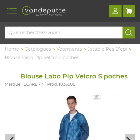
Home
Catalogues
Vetements
Jetable Pas D'epi
Blouse Labo Plp Velcro S.poches
Blouse Labo Plp Velcro S.poches
Marque : ECARE
N° Prod. 1036506