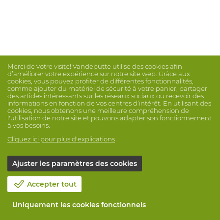
Merci de votre visite! Vandeputte utilise des cookies afin
d’améliorer votre expérience sur notre site web. Grâce aux
cookies, vous pouvez profiter de différentes fonctionnalités,
comme ajouter du matériel de sécurité à votre panier, partager
des articles intéressants sur les réseaux sociaux ou recevoir des
informations en fonction de vos centres d’intérêt. En utilisant des
cookies, nous obtenons une meilleure compréhension de
l'utilisation de notre site et pouvons adapter son fonctionnement
à vos besoins.
Cliquez ici pour plus d'explications
Ajuster les paramètres des cookies
Accepter tout
Uniquement les cookies fonctionnels