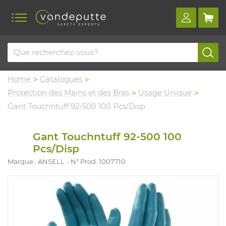
Home
Catalogues
Protection des Mains et des Bras
Usage Unique
Gant Touchntuff 92-500 100 Pcs/Disp
Gant Touchntuff 92-500 100
Pcs/Disp
Marque : ANSELL
N° Prod. 1007710