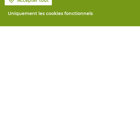
Accepter tout
Uniquement les cookies fonctionnels
Notre société
Blog
Contactez-nous
Prenez un rendez-vous 📆
Responsabilité sociale
Travailler chez Vandeputte
Formulaire de retour
Tous services
Commander en ligne
Maintenance et réparation
Services de mesure