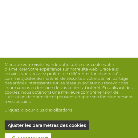
Merci de votre visite! Vandeputte utilise des cookies afin
d’améliorer votre expérience sur notre site web. Grâce aux
cookies, vous pouvez profiter de différentes fonctionnalités,
comme ajouter du matériel de sécurité à votre panier, partager
des articles intéressants sur les réseaux sociaux ou recevoir des
informations en fonction de vos centres d’intérêt. En utilisant des
cookies, nous obtenons une meilleure compréhension de
l'utilisation de notre site et pouvons adapter son fonctionnement
à vos besoins.
Cliquez ici pour plus d'explications
Ajuster les paramètres des cookies