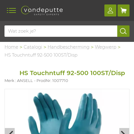
Home
Catalogi
Handbescherming
Wegwerp
HS Touchntuff 92-500 100ST/Disp
HS Touchntuff 92-500 100ST/Disp
Merk : ANSELL
ProdNr. 1007710