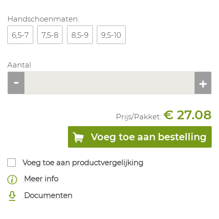
Handschoenmaten:
6,5-7
7,5-8
8,5-9
9,5-10
Aantal
€ 27.08
Prijs/
Pakket
:
Voeg toe aan bestelling
Voeg toe aan productvergelijking
Meer info
Documenten