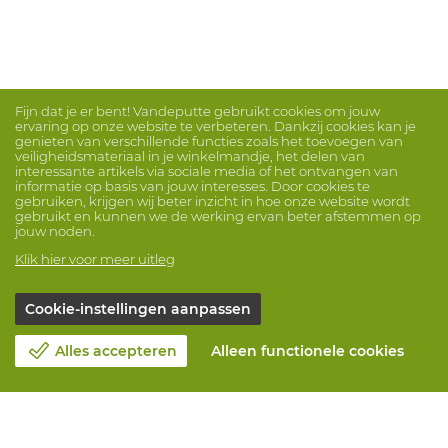
Fijn dat je er bent! Vandeputte gebruikt cookies om jouw
ervaring op onze website te verbeteren. Dankzij cookies kan je
genieten van verschillende functies zoals het toevoegen van
veiligheidsmateriaal in je winkelmandje, het delen van
interessante artikels via sociale media of het ontvangen van
informatie op basis van jouw interesses. Door cookies te
gebruiken, krijgen wij beter inzicht in hoe onze website wordt
gebruikt en kunnen we de werking ervan beter afstemmen op
jouw noden.
Klik hier voor meer uitleg
Cookie-instellingen aanpassen
Alles accepteren
Alleen functionele cookies
Over Vandeputte