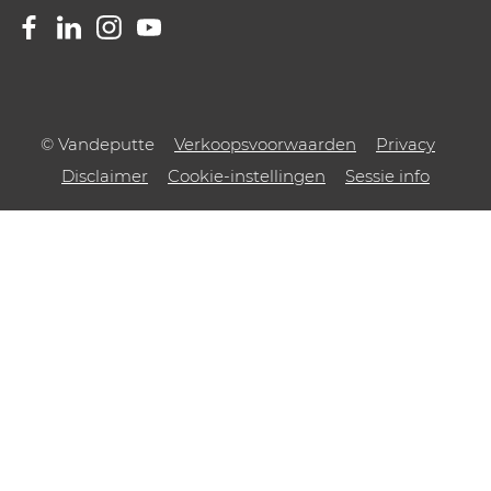
© Vandeputte
Verkoopsvoorwaarden
Privacy
Disclaimer
Cookie-instellingen
Sessie info