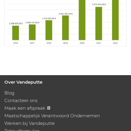
Over Vandeputte
Blog
Contacteer ons
Maak een afspraak 📆
Maatschappelijk Verantwoord Ondernemen
Werken bij Vandeputte
Retourformulier