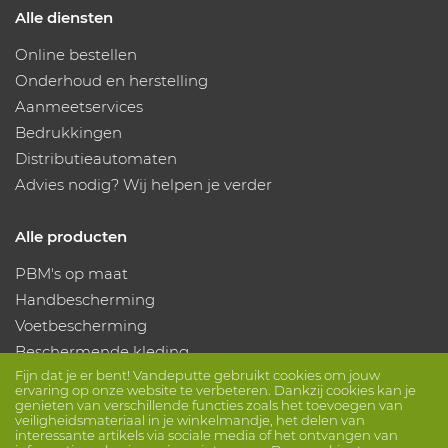
Alle diensten
Online bestellen
Onderhoud en herstelling
Aanmeetservices
Bedrukkingen
Distributieautomaten
Advies nodig? Wij helpen je verder
Alle producten
PBM's op maat
Handbescherming
Voetbescherming
Beschermende kleding
Fijn dat je er bent! Vandeputte gebruikt cookies om jouw
ervaring op onze website te verbeteren. Dankzij cookies kan je
Volg ons
genieten van verschillende functies zoals het toevoegen van
veiligheidsmateriaal in je winkelmandje, het delen van
interessante artikels via sociale media of het ontvangen van