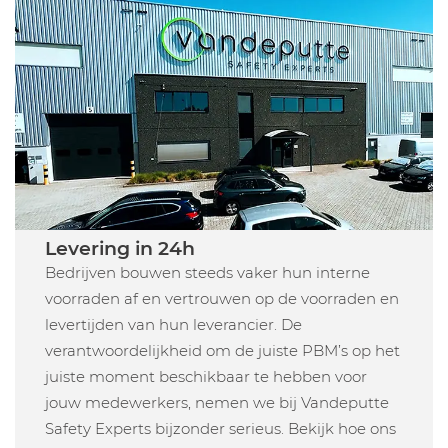
Levering in 24h
Bedrijven bouwen steeds vaker hun interne
voorraden af en vertrouwen op de voorraden en
levertijden van hun leverancier. De
verantwoordelijkheid om de juiste PBM’s op het
juiste moment beschikbaar te hebben voor
jouw medewerkers, nemen we bij Vandeputte
Safety Experts bijzonder serieus. Bekijk hoe ons