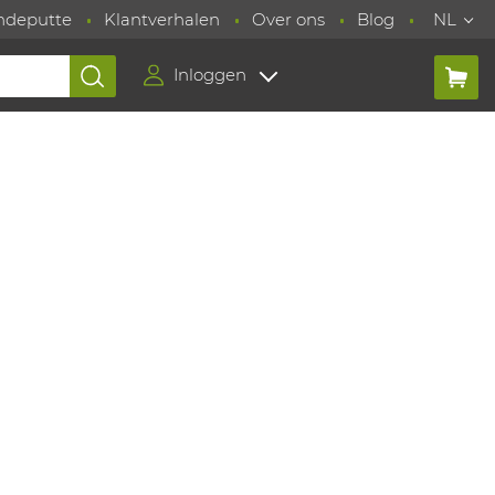
ndeputte
Klantverhalen
Over ons
Blog
NL
Inloggen