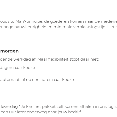
'Goods to Man'-principe: de goederen komen naar de medewe
met hoge nauwkeurigheid en minimale verplaatsingstijd. Het r
g morgen
ende werkdag af. Maar flexibiliteit stopt daar niet:
erdagen naar keuze
utieautomaat, of op een adres naar keuze
leverdag? Je kan het pakket zelf komen afhalen in ons logi
een uur later onderweg naar jouw bedrijf.