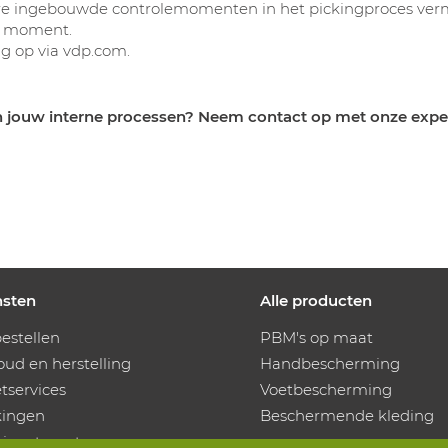
ere ingebouwde controlemomenten in het pickingproces vermi
te moment.
ig op via vdp.com.
n jouw interne processen? Neem contact op met onze expe
nsten
Alle producten
estellen
PBM's op maat
ud en herstelling
Handbescherming
services
Voetbescherming
kingen
Beschermende kleding
utieautomaten