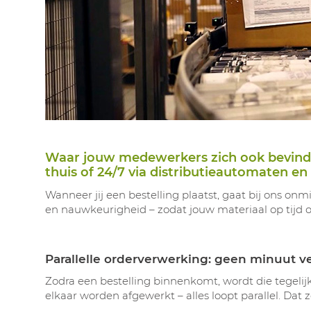
Waar jouw medewerkers zich ook bevinden,
thuis of 24/7 via distributieautomaten en
Wanneer jij een bestelling plaatst, gaat bij ons on
en nauwkeurigheid – zodat jouw materiaal op tijd op 
Parallelle orderverwerking: geen minuut v
Zodra een bestelling binnenkomt, wordt die tegelijk
elkaar worden afgewerkt – alles loopt parallel. Dat 