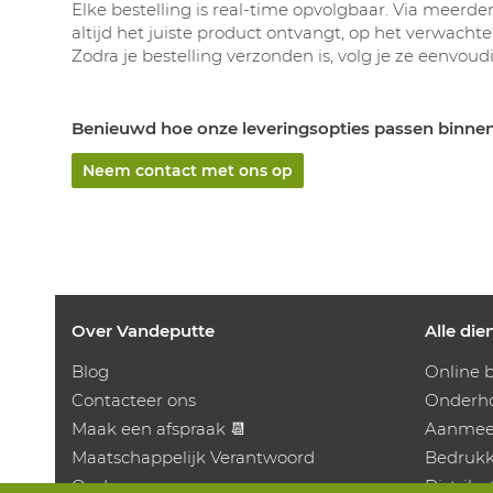
Elke bestelling is real-time opvolgbaar. Via meerd
altijd het juiste product ontvangt, op het verwach
Zodra je bestelling verzonden is, volg je ze eenvoud
Benieuwd hoe onze leveringsopties passen binne
Neem contact met ons op
Over Vandeputte
Alle die
Blog
Online b
Contacteer ons
Onderho
Maak een afspraak 📆
Aanmeet
Maatschappelijk Verantwoord
Bedruk
Ondernemen
Distrib