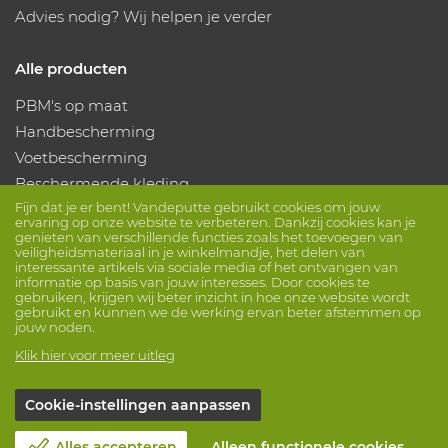
Advies nodig? Wij helpen je verder
Alle producten
PBM's op maat
Handbescherming
Voetbescherming
Beschermende kleding
Fijn dat je er bent! Vandeputte gebruikt cookies om jouw
ervaring op onze website te verbeteren. Dankzij cookies kan je
Volg ons
genieten van verschillende functies zoals het toevoegen van
veiligheidsmateriaal in je winkelmandje, het delen van
interessante artikels via sociale media of het ontvangen van
informatie op basis van jouw interesses. Door cookies te
gebruiken, krijgen wij beter inzicht in hoe onze website wordt
gebruikt en kunnen we de werking ervan beter afstemmen op
jouw noden.
Klik hier voor meer uitleg
© Vandeputte
Verkoopsvoorwaarden
Privacy
Cookie-instellingen aanpassen
Disclaimer
Cookie-instellingen
Sessie info
Alles accepteren
Alleen functionele cookies