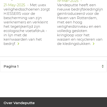
19-Mar-2025
21-May-2025
Met uvex
Vandeputte heeft een
veiligheidsschoenen zorgt
nieuwe bedrijfskledinglijn
H.ESSERS voor de
geïntroduceerd voor de
bescherming van zijn
Haven van Rotterdam,
werknemers en verkleint
met een hoog
het tegelijkertijd zijn
veiligheidsniveau en een
ecologische voetafdruk -
volledig gesloten
in lijn met de
kringloop voor het
kernwaarden van het
wassen en recycleren van
bedrijf.
de kledingstukken.
Over Vandeputte