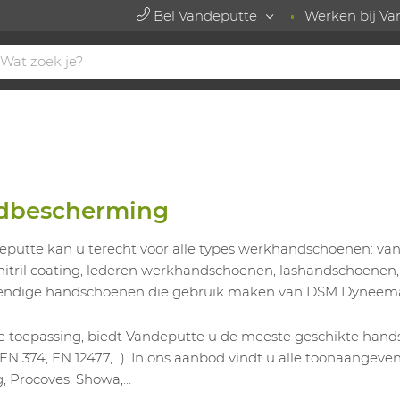
Bel Vandeputte
Werken bij Va
dbescherming
deputte kan u terecht voor alle types werkhandschoenen: 
f nitril coating, lederen werkhandschoenen, lashandschoen
tendige handschoenen die gebruik maken van DSM Dynee
e toepassing, biedt Vandeputte u de meeste geschikte handsc
EN 374, EN 12477,…). In ons aanbod vindt u alle toonaangeve
g, Procoves, Showa,…