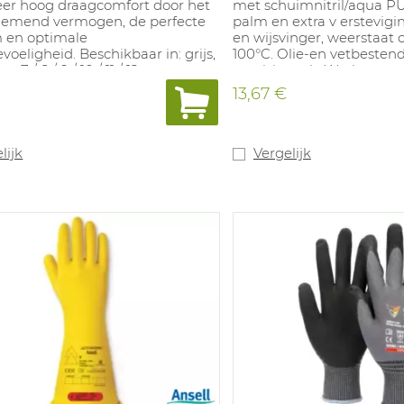
eer hoog draagcomfort door het
met schuimnitril/aqua PU
demend vermogen, de perfecte
palm en extra v erstevig
 en optimale
en wijsvinger, weerstaat c
voeligheid. Beschikbaar in: grijs,
100°C. Olie-en vetbestend
: 7 / 8 / 9 / 10 / 11 / 12.
precisiewerk. Wasbaar op
6-11.
13,67 €
lijk
Vergelijk