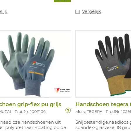
 geeft door de speciale manier
een uitzonderlijk goede g
ien een zeer hoge
oppervlakken en geeft b
endigheid.
tegen contacthitte tot 10
lijk
Vergelijk
lichte gewicht en de "D
Diamond" vezel worden 
goed geventileerd en gee
handschoen een "koele" g
geen gebruik gemaakt va
waardoor de snijbestend
eigenschappen beter ge
blijven. Ideaal voor snijb
toepassingen in een (lich
omgeving zoals assembla
onderdelen, montage. Be
maten: 7-11. Conform EN38
13997 Klasse B, EN407:20
hoen grip-flex pu grijs
Handschoen tegera 8
MURAI
ProdNr. 1007106
Merk: TEGERA
ProdNr. 1039
g naadloze handschoenen uit
Snijbestendige,naadloos 
et polyurethaan-coating op de
spandex-glasvezel 18 ga