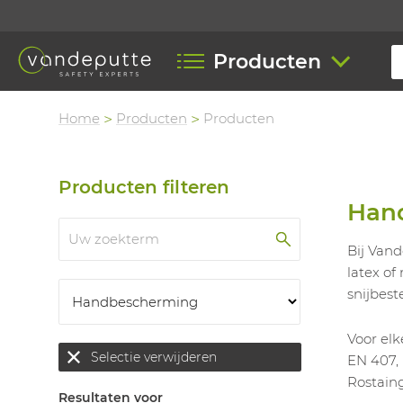
Producten
Home
Producten
Producten
Producten filteren
Han
Bij Van
latex o
snijbes
Voor elk
Selectie verwijderen
EN 407, 
Rostain
Resultaten voor