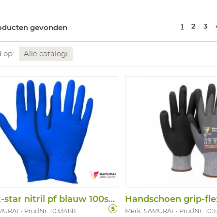
1
2
3
oducten gevonden
d op:
Alle catalogi
Hs.soft-star nitril pf blauw 100st/disp
Handschoen grip-flex
MURAI
ProdNr. 1033488
Merk: SAMURAI
ProdNr. 101