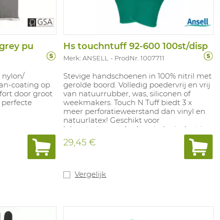
grey pu
Hs touchntuff 92-600 100st/disp
Merk: ANSELL
ProdNr. 1007711
 nylon/
Stevige handschoenen in 100% nitril met
an-coating op
gerolde boord. Volledig poedervrij en vrij
ort door groot
van natuurrubber, was, siliconen of
perfecte
weekmakers. Touch N Tuff biedt 3 x
meer perforatieweerstand dan vinyl en
natuurlatex! Geschikt voor
laboratoriumwerk, chemische industrie,
nooddiensten, elektronica en ander
29,45 €
precisie assemblagewerk. Kleuren:
groen. Maten: 6,5 - 7 / 7,5 - 8 / 8,5 - 9 / 9,5 /
10. Lengte: 240 mm. Dikte: 0,12 mm. In
overeenstemming met : EN ISO 374-
Vergelijk
1:2016 Type B: JKPT, EN ISO 374-5:2016
Virus