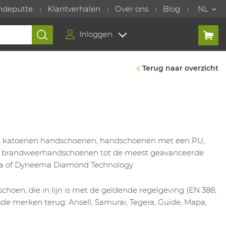
ndeputte
Klantverhalen
Over ons
Blog
NL
Inloggen
Terug naar overzicht
van katoenen handschoenen, handschoenen met een PU,
en, brandweerhandschoenen tot de meest geavanceerde
ma of Dyneema Diamond Technology
hoen, die in lijn is met de geldende regelgeving (EN 388,
nde merken terug: Ansell, Samurai, Tegera, Guide, Mapa,