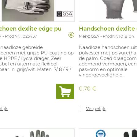
hoen dexlite edge pu
Handschoen dexlite 
A
ProdNr. 1023457
Merk: GSA
ProdNr. 1018104
g naadloze gebreide
Naadloze handschoen uit
oenen met grijze PU-coating op
polyester met polyuretha
e HPPE / Lycra drager. Zeer
de palm. Goed draagcomf
bel en uitermate flexibel.
ademend vermogen, een 
ar in: grijs/wit. Maten: 7/ 8 / 9 /
pasvorm en optimale
vingergevoeligheid.
0,70 €
lijk
Vergelijk