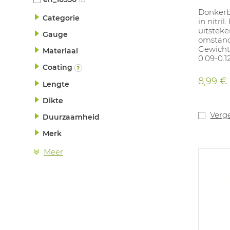
Donker
Categorie
in nitri
uitsteke
Gauge
omstand
Gewicht 
Materiaal
0.09-0.1
toepassi
Coating
productc
8,99 €
Lengte
voor co
gedurend
Dikte
Beschik
overeen
Verge
Duurzaamheid
(JKT) en
Merk
Meer