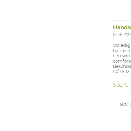
Handsc
Merk: GS
Volledi
handsch
een witt
comforta
Beschikba
10/ 11/ 12.
5,32 €
Verge