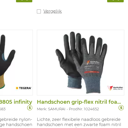
rip op geoliede
escherming
0°C. Door het
Vergelijk
yneema®
de handen
ft de
rip. Er wordt
n glasvezel
ige
garandeerd
estendige
t) geoliede
ge van fijne
schikbare
8 4.X.4.1, ISO
04: X1XXXX
805 infinity
Handschoen grip-flex nitril foam light
683
Merk: SAMURAI
ProdNr. 1024652
gebreide nylon-
Lichte, zeer flexibele naadloos gebreide
uge handschoen
handschoen met een zwarte foam nitril