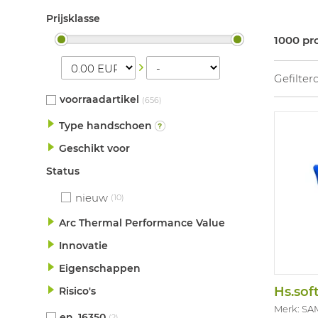
Prijsklasse
1000 pr
Gefilter
voorraadartikel
(656)
Type handschoen
Geschikt voor
Status
nieuw
(10)
Arc Thermal Performance Value
Innovatie
Eigenschappen
Risico's
Merk: SA
en_16350
(2)