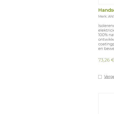
Merk: AN
Isolere
elektric
100% nat
ontwikke
coatingp
en bewe
vormgev
niet-ge
73,26 
handen 
manchet
plaats 
maakt h
Verge
handsch
Dikte 1
Gecerti
zuren (C
en zeer
C). Kla
vlambog
61482-1-2