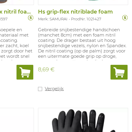
Handschoen grip-flex nitril foam premium
Hs grip-flex nitriblade foam
1597
Merk: SAMURAI
ProdNr. 1021427
soepele en
Gebreide snijbestendige handschoen
materiaal met
(manchet 8cm) met een foam nitril
mcoating.
coating. De drager bestaat uit hoog
r zacht, koel
snijbestendige vezels, nylon en Spandex.
zorgt door het
De nitril coating (op de palm) zorgt voor
t wordt snel
een uitermate goede grip op droge,
tekend
maar ook op natte en beoliede
ialen van de
oppervlakten. Zeer comfortabel en
8,69 €
x
uitstekende bescherming tegen abrasie.
Glycerol
Geeft ook bescherming tegen
 van de liner
contacthitte tot 100°C. Toepassing:
t vergeleken
glasindustrie, assemblage metalen,
Vergelijk
e grip in droge
spuitgieten van kunststoffen.
gheden. Touch-
Beschikbare maten: 7- 12.
. Bescherming
tte van 100°C.