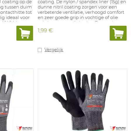
 coating op de
coating. De nylon / spandex liner (15g) en
ing tussen duim
dunne nitril coating zorgen voor een
ontacthitte tot
verbeterde ventilatie, verhoogd comfort
ig ideaal voor
en zeer goede grip in vochtige of olie
 40°C Maten:
achtige omstandigheden. Toepassing:
logistiek, algemeen licht mechanische
1,99 €
werk.
Vergelijk