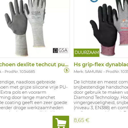
DUURZAAM
Handschoen dexlite techcut pu long
Hs grip-flex dynablade
A
ProdNr. 1034685
Merk: SAMURAI
ProdNr. 103
tendige, naadloos gebreide
De lichtste en meest com
en met grijze silicone vrije PU-
snijbestendige handschoe
 Extra pols en voorarm
door gebruik te maken 
ming door lange manchet
Diamond Technology. Ho
De coating geeft een zeer goede
vingergevoeligheid, snij
j eerder droge werkzaamheden
(niveau 3, EN388) en com
 goede vingergevoeligheid
perfect gecombineerd. 
. De liner van de handschoen is
heeft een performante, 
8,65 €
binatie van HPPE, glasvezel en
foam nitril coating (silico