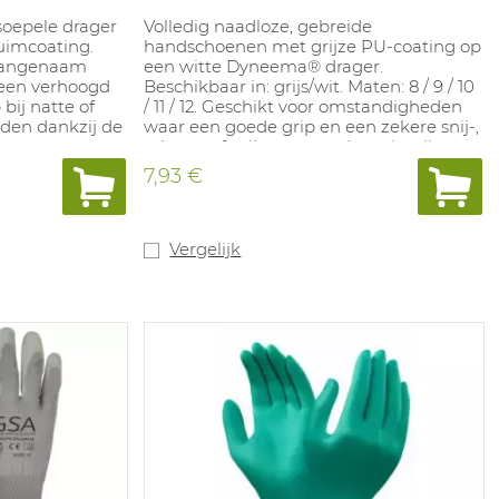
soepele drager
Volledig naadloze, gebreide
huimcoating.
handschoenen met grijze PU-coating op
 aangenaam
een witte Dyneema® drager.
 een verhoogd
Beschikbaar in: grijs/wit. Maten: 8 / 9 / 10
bij natte of
/ 11 / 12. Geschikt voor omstandigheden
den dankzij de
waar een goede grip en een zekere snij-,
scheur- of prikweerstand vereist zijn
zoals verpakking, montage, assemblage,
7,93 €
automobiel'industrie, glas- en
papierindustrie. In overeenstemming
met: EN388 4.X.4.2.B
Vergelijk