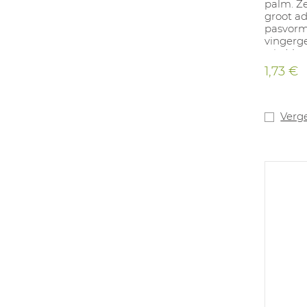
palm. Z
groot a
pasvorm
vingerge
wit. Maten
1,73 €
Verge