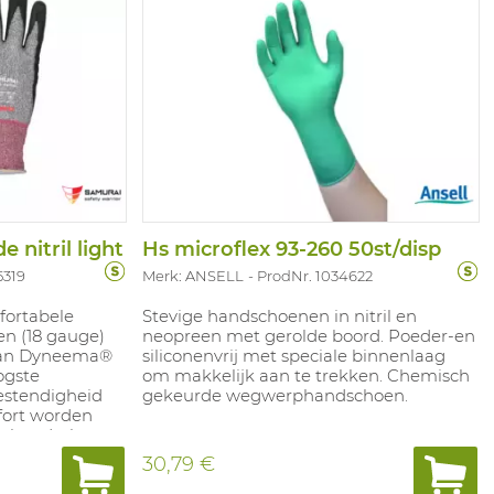
 nitril light
Hs microflex 93-260 50st/disp
5319
Merk: ANSELL
ProdNr. 1034622
fortabele
Stevige handschoenen in nitril en
n (18 gauge)
neopreen met gerolde boord. Poeder-en
van Dyneema®
siliconenvrij met speciale binnenlaag
ogste
om makkelijk aan te trekken. Chemisch
bestendigheid
gekeurde wegwerphandschoen.
fort worden
De handschoen
maar dunne,
30,79 €
nen vrij) met