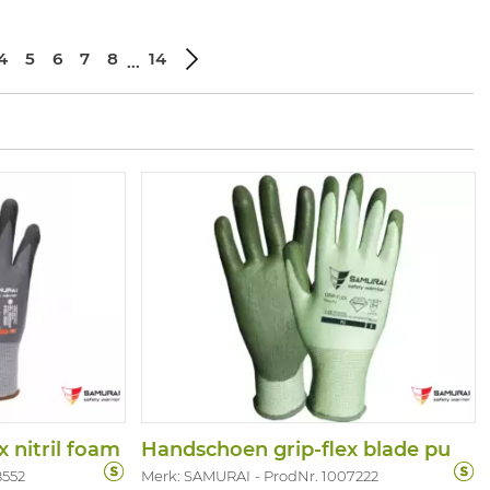
4
5
6
7
8
14
...
 nitril foam
Handschoen grip-flex blade pu
8552
Merk: SAMURAI
ProdNr. 1007222