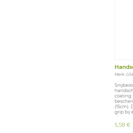
Merk: GS
Snijbes
handscho
coating.
bescher
(15cm). 
grip bi
die een
vereisen
5,58 €
een com