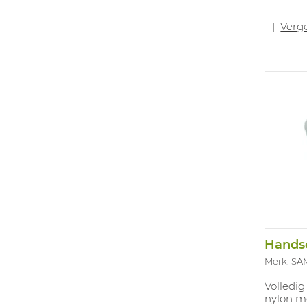
nylon en
van bre
snijbest
Verge
Handsc
Merk: SA
Volledi
nylon m