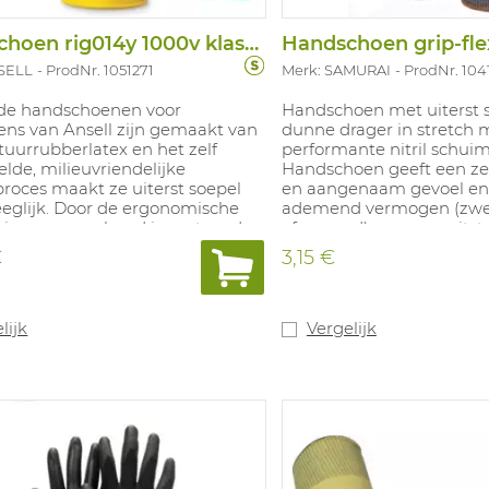
Handschoen rig014y 1000v klasse 0 geel
SELL
ProdNr. 1051271
Merk: SAMURAI
ProdNr. 104
nde handschoenen voor
Handschoen met uiterst 
iens van Ansell zijn gemaakt van
dunne drager in stretch 
uurrubberlatex en het zelf
performante nitril schui
lde, milieuvriendelijke
Handschoen geeft een zee
roces maakt ze uiterst soepel
en aangenaam gevoel en 
eglijk. Door de ergonomische
ademend vermogen (zwee
ing van een hand in rust en de
afgevoerd) voor een uits
spreide vingers worden de
draagcomfort. Alle mater
€
3,15 €
minder snel moe. De ruime
handschoen zijn Oeko-Te
 met gerolde boord biedt
gecertificeerd. Glycose / 
aan kleding De gladde afwerking
duurzame liner Productie
et gemakkelijk om de
stoort 67% minder CO2 ui
lijk
Vergelijk
oenen aan en uit te trekken.
met standaard nylon. Vast
mm, lengte 350mm. Maten: 8-11
en olieachtige omstandi
ficeerd voor bescherming tegen
screen functie aanwezig
ategorie A), ozon (Categorie Z)
tegen een korte contacthi
 lage temperaturen (Categorie
Beschikbare maten: 7-11.
sse 0 Geel beschermt tegen
en van Klasse 1 volgens EN
².