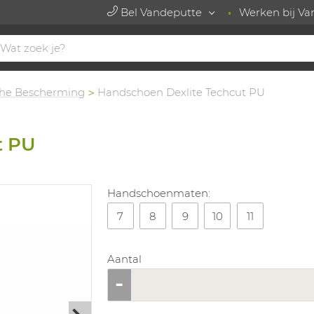
Bel Vandeputte
Werken bij Va
he Bescherming
Handschoen Dexlite Techcut PU
t PU
Handschoenmaten:
7
8
9
10
11
Aantal