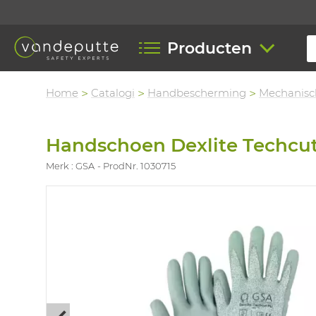
Producten
Home
Catalogi
Handbescherming
Mechanisc
Handschoen Dexlite Techcu
Merk : GSA
ProdNr. 1030715