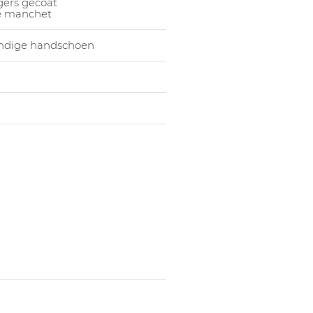
gers gecoat
1030715005
Hands
he manchet
endige handschoen