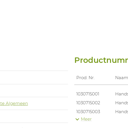
Productnum
Prod. Nr.
Naa
1030715001
Hands
1030715002
Hands
te Algemeen
1030715003
Hands
Meer
1030715004
Hands