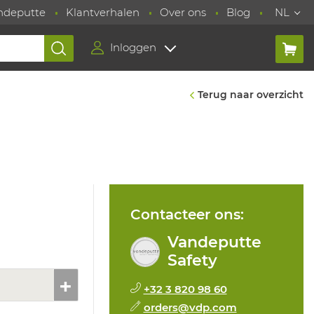
ndeputte
Klantverhalen
Over ons
Blog
NL
Inloggen
Terug naar overzicht
Contacteer ons:
Vandeputte
Safety
+32 3 820 98 60
orders@vdp.com