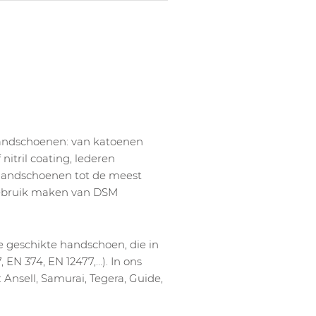
handschoenen: van katoenen
itril coating, lederen
andschoenen tot de meest
gebruik maken van DSM
e geschikte handschoen, die in
 EN 374, EN 12477,…). In ons
Ansell, Samurai, Tegera, Guide,