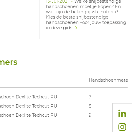
13-Jul-2021
Welke snijbestendige
handschoenen moet je kopen? En
wat zijn de belangrijkste criteria?
Kies de beste snijbestendige
handschoenen voor jouw toepassing
in deze gids.
mers
m
Handschoenmaten
choen Dexlite Techcut PU
7
choen Dexlite Techcut PU
8
choen Dexlite Techcut PU
9
choen Dexlite Techcut PU
10