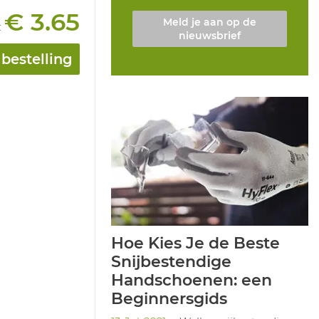
€ 3.65
Meld je aan op de
:
nieuwsbrief
bestelling
Hoe Kies Je de Beste
Snijbestendige
Handschoenen: een
Beginnersgids