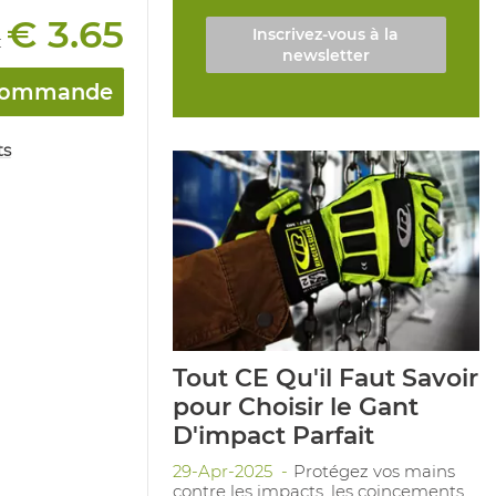
€ 3.65
Inscrivez-vous à la
:
newsletter
a commande
ts
Tout CE Qu'il Faut Savoir
pour Choisir le Gant
D'impact Parfait
29-Apr-2025
Protégez vos mains
contre les impacts, les coincements