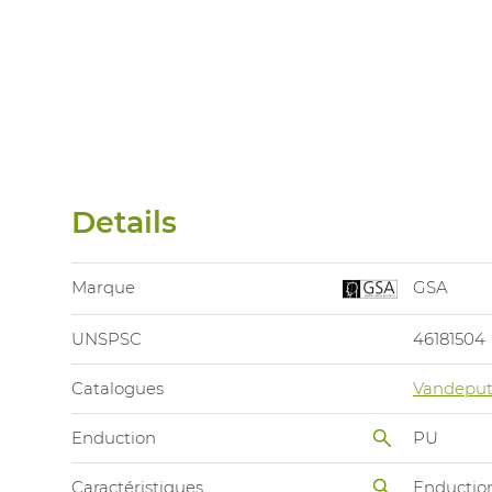
Details
Marque
GSA
UNSPSC
46181504
Catalogues
Vandeput
Enduction
PU
Caractéristiques
Enductio