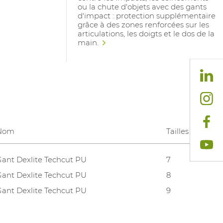
ou la chute d'objets avec des gants
d'impact : protection supplémentaire
grâce à des zones renforcées sur les
articulations, les doigts et le dos de la
main.
Nom
Tailles gants
Gant Dexlite Techcut PU
7
Gant Dexlite Techcut PU
8
Gant Dexlite Techcut PU
9
Gant Dexlite Techcut PU
10
Gant Dexlite Techcut PU
11