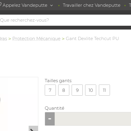
Appelez Vandeputte
Travailler chez Vandeputte
Bras
Protection Mécanique
Gant Dexlite Techcut PU
Tailles gants:
7
8
9
10
11
Quantité