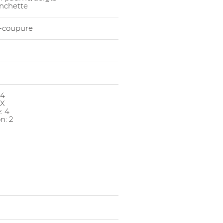
nchette
i-coupure
 4
 X
: 4
n: 2