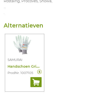
Rostaing, Procoves, Showa,
…
.
Alternatieven
SAMURAI
H
andschoen Grip-Flex PU Wit
ProdNr. 1007105