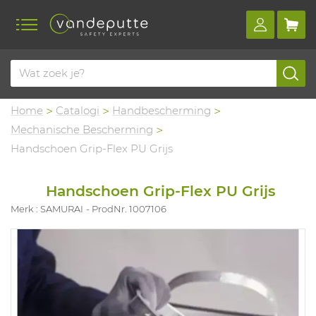
Home
Catalogi
Handbescherming
Mechanische Bescherming
Handschoen Grip-Flex PU Grijs
Handschoen Grip-Flex PU Grijs
Merk : SAMURAI
ProdNr. 1007106