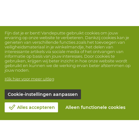
Fijn dat je er bent! Vandeputte gebruikt cookies om jouw
ervaring op onze website te verbeteren. Dankzij cookies kan je
genieten van verschillende functies zoals het toevoegen van
veiligheidsmateriaal in je winkelmandje, het delen van
interessante artikels via sociale media of het ontvangen van
informatie op basis van jouw interesses. Door cookies te
gebruiken, krijgen wij beter inzicht in hoe onze website wordt
gebruikt en kunnen we de werking ervan beter afstemmen op
jouw noden.
Klik hier voor meer uitleg
Cookie-instellingen aanpassen
Alles accepteren
Alleen functionele cookies
Over Vandeputte