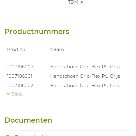
TDM: X
Productnummers
Prod. Nr.
Naam
1007106007
Handschoen Grip-Flex PU Grijs
1007106001
Handschoen Grip-Flex PU Grijs
1007106002
Handschoen Grip-Flex PU Grijs
Meer
1007106003
Handschoen Grip-Flex PU Grijs
1007106004
Handschoen Grip-Flex PU Grijs
1007106005
Handschoen Grip-Flex PU Grijs
Documenten
1007106006
Handschoen Grip-Flex PU Grijs