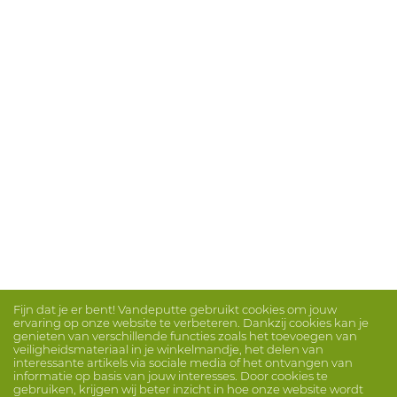
Fijn dat je er bent! Vandeputte gebruikt cookies om jouw
ervaring op onze website te verbeteren. Dankzij cookies kan je
genieten van verschillende functies zoals het toevoegen van
veiligheidsmateriaal in je winkelmandje, het delen van
interessante artikels via sociale media of het ontvangen van
informatie op basis van jouw interesses. Door cookies te
gebruiken, krijgen wij beter inzicht in hoe onze website wordt