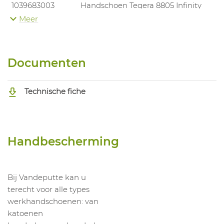
1039683003
Handschoen Tegera 8805 Infinity
Meer
1039683004
Handschoen Tegera 8805 Infinity
1039683005
Handschoen Tegera 8805 Infinity
1039683006
Handschoen Tegera 8805 Infinity
Documenten
Technische fiche
Handbescherming
Bij Vandeputte kan u
terecht voor alle types
werkhandschoenen: van
katoenen