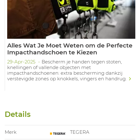
Alles Wat Je Moet Weten om de Perfecte
Impacthandschoen te Kiezen
29-Apr-2025
Bescherm je handen tegen stoten,
knellingen of vallende objecten met
impacthandschoenen: extra bescherming dankzij
verstevigde zones op knokkels, vingers en handrug.
Details
Merk
TEGERA