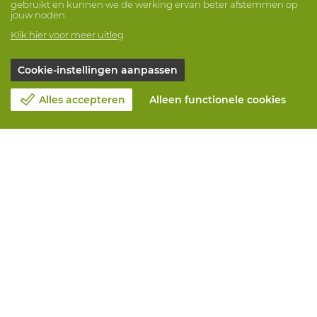
gebruikt en kunnen we de werking ervan beter afstemmen op
jouw noden.
Klik hier voor meer uitleg
Cookie-instellingen aanpassen
Alles accepteren
Alleen functionele cookies
Over Vandeputte
Blog
Contacteer ons
Maak een afspraak 📆
Maatschappelijk Verantwoord Ondernemen
Werken bij Vandeputte
Retourformulier