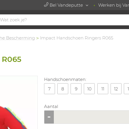
Bel Vandeputte
Werken bij Va
he Bescherming
Impact Handschoen Ringers R065
 R065
Handschoenmaten:
7
8
9
10
11
12
Aantal