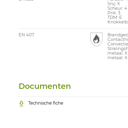
Snij: X
Scheur: 4
Prik: 3
TDM: E
Knokkelb
EN 407
Brandged
Contacthit
Convectie
Stralingsh
metaal: X
metaal: X
Documenten
Technische fiche