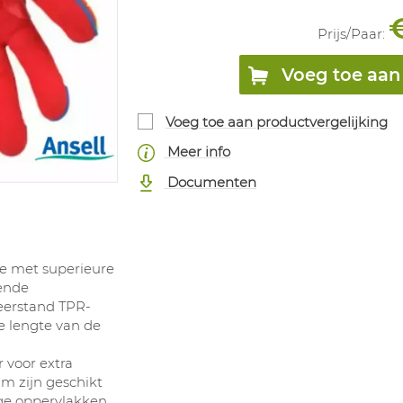
Prijs/
Paar
:
Voeg toe aan 
Voeg toe aan productvergelijking
Meer info
Documenten
ie met superieure
pende
eerstand TPR-
e lengte van de
 voor extra
im zijn geschikt
ge oppervlakken.