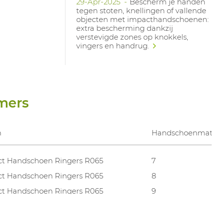
29-Apr-2025
Bescherm je handen
tegen stoten, knellingen of vallende
objecten met impacthandschoenen:
extra bescherming dankzij
verstevigde zones op knokkels,
vingers en handrug.
mers
m
Handschoenmate
t Handschoen Ringers R065
7
t Handschoen Ringers R065
8
t Handschoen Ringers R065
9
t Handschoen Ringers R065
10