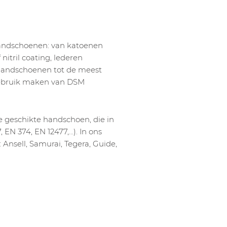
handschoenen: van katoenen
itril coating, lederen
andschoenen tot de meest
gebruik maken van DSM
e geschikte handschoen, die in
 EN 374, EN 12477,…). In ons
Ansell, Samurai, Tegera, Guide,