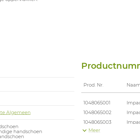
Productnum
Prod. Nr.
Naa
1048065001
Impac
te Algemeen
1048065002
Impac
1048065003
Impac
dschoen
Meer
endige handschoen
1048065004
Impac
andschoen