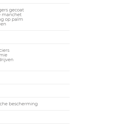
1048065005
Impac
gers gecoat
1048065006
Impac
he manchet
ng op palm
1048065007
Impac
een
iers
mie
rijven
che bescherming