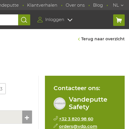
ndeputte
Klantverhalen
Over ons
Blog
NL
Inloggen
Terug naar overzicht
Contacteer ons:
13
Vandeputte
Safety
+32 3 820 98 60
orders@vdp.com