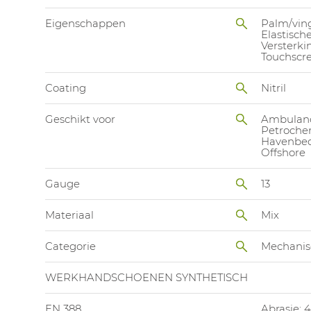
Eigenschappen
Palm/vin
Elastisc
Versterki
Touchscr
Coating
Nitril
Geschikt voor
Ambulanc
Petroche
Havenbed
Offshore
Gauge
13
Materiaal
Mix
Categorie
Mechanis
WERKHANDSCHOENEN SYNTHETISCH
EN 388
Abrasie: 4