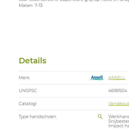
Maten: 7-13.
Details
Merk
ANSELL
UNSPSC
46181504
Catalogi
Vandeput
Type handschoen
Werkhan
Snijbest
Impact h