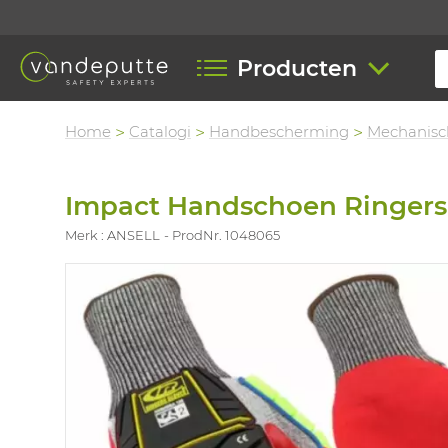
Producten
Home
Catalogi
Handbescherming
Mechanisc
Impact Handschoen Ringers
Merk : ANSELL
ProdNr. 1048065