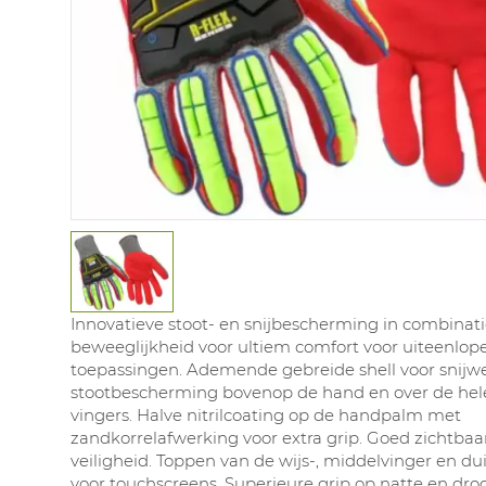
Innovatieve stoot- en snijbescherming in combinat
beweeglijkheid voor ultiem comfort voor uiteenlo
toepassingen. Ademende gebreide shell voor snijw
stootbescherming bovenop de hand en over de hel
vingers. Halve nitrilcoating op de handpalm met
zandkorrelafwerking voor extra grip. Goed zichtbaar
veiligheid. Toppen van de wijs-, middelvinger en du
voor touchscreens. Superieure grip op natte en dro