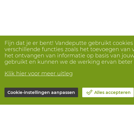
Fijn dat je er bent! Vandeputte gebruikt cookie
verschillende functies zoals het toevoegen van v
het ontvangen van informatie op basis van jouw 
gebruikt en kunnen we de werking ervan bete
Klik hier voor meer uitleg
Cookie-instellingen aanpassen
Alles accepteren
Over Vandeputte
Alle diensten