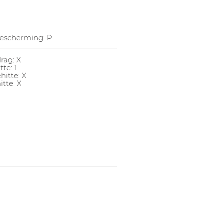
escherming: P
rag: X
te: 1
hitte: X
itte: X