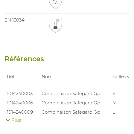
EN 13034
Références
Réf.
Nom
Tailles v
1014240003
Combinaison Safegard Gp
S
1014240006
Combinaison Safegard Gp
M
1014240009
Combinaison Safegard Gp
L
Plus
1014240012
Combinaison Safegard Gp
XL
1014240015
Combinaison Safegard Gp
XXL