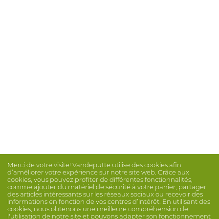
1014240016
Combinaison Safegard Gp
3XL
Merci de votre visite! Vandeputte utilise des cookies afin
d’améliorer votre expérience sur notre site web. Grâce aux
cookies, vous pouvez profiter de différentes fonctionnalités,
comme ajouter du matériel de sécurité à votre panier, partager
des articles intéressants sur les réseaux sociaux ou recevoir des
informations en fonction de vos centres d’intérêt. En utilisant des
cookies, nous obtenons une meilleure compréhension de
l'utilisation de notre site et pouvons adapter son fonctionnement