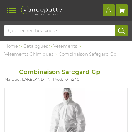
Home
Catalogues
Vetements
Vêtements Chimiques
Combinaison Safegard Gp
Combinaison Safegard Gp
Marque : LAKELAND
N° Prod. 1014240