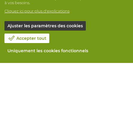
à vos besoins.
Cliquez ici pour plus d'explications
Ajuster les paramètres des cookies
Accepter tout
Uniquement les cookies fonctionnels
Notre société
Blog
Contactez-nous
Prenez un rendez-vous 📆
Responsabilité sociale
Travailler chez Vandeputte
Formulaire de retour