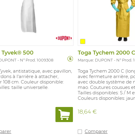
r Tyvek® 500
Toga Tychem 2000 C 
 DUPONT
N° Prod. 1009308
Marque: DUPONT
N° Prod. 
Tyvek, antistatique, avec pavillon,
Toga Tychem 2000 C (lon
dons à l'arrière à attacher,
avec fermeture arrière, po
 108 cm. Couleur disponible:
avec double système de 
illes: taille universelle.
mao. Coutures cousues et
Tailles disponibles: S / M e
Couleurs disponibles: jau
18,64 €
arer
Comparer