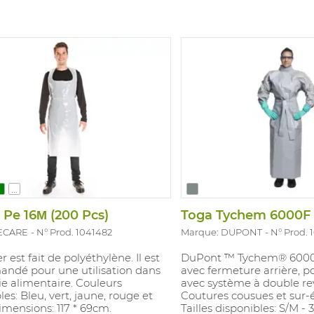
...
r Pe 16Μ (200 Pcs)
Toga Tychem 6000F +
 ECARE
N° Prod. 1041482
Marque: DUPONT
N° Prod. 
r est fait de polyéthylène. Il est
DuPont ™ Tychem® 6000
ndé pour une utilisation dans
avec fermeture arrière, po
rie alimentaire. Couleurs
avec système à double rev
les: Bleu, vert, jaune, rouge et
Coutures cousues et sur-
imensions: 117 * 69cm.
Tailles disponibles: S/M - 