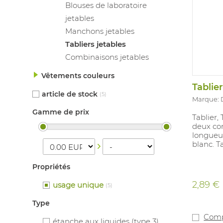
Blouses de laboratoire
jetables
Manchons jetables
Tabliers jetables
Combinaisons jetables
Vêtements couleurs
Tablie
article de stock
(5)
Marque:
Gamme de prix
Tablier, 
deux cor
longueur
blanc. Ta
Propriétés
2,89 €
usage unique
(5)
Type
Comp
étanche aux liquides (type 3)