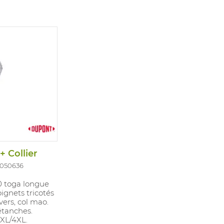
 Collier
1050636
 toga longue
ignets tricotés
ers, col mao.
étanches.
3XL/4XL.