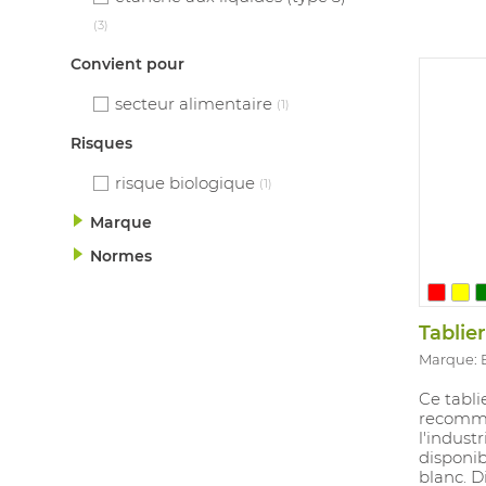
(3)
Convient pour
secteur alimentaire
(1)
Risques
risque biologique
(1)
Marque
Normes
Tablie
Marque:
Ce tablie
recomma
l'indust
disponib
blanc. D