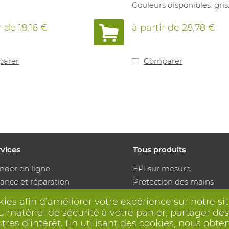
Couleurs disponibles: gris
r de
18,16 €
à partir de
28,78 €
arer
Comparer
rvices
Tous produits
der en ligne
EPI sur mesure
ance et réparation
Protection des mains
s de mesure
Protection des pieds
kies afin d’améliorer votre expérience sur notre s
ge
Vêtements de protection
 matériel de sécurité à votre panier, partager des 
uteurs automatiques
ntres d’intérêt. En utilisant des cookies, nous o