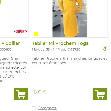
+ Collier
Tablier Ml Prochem Toga
1050635
Marque: 3S
N° Prod. 1049720
gueur Shin)
Tablier Prochem® à manches longues et
ignets tricotés
coutures étanches.
manchette, col
 sur-étanches.
t L / 2XL.
ne.
11,09 €
Comparer