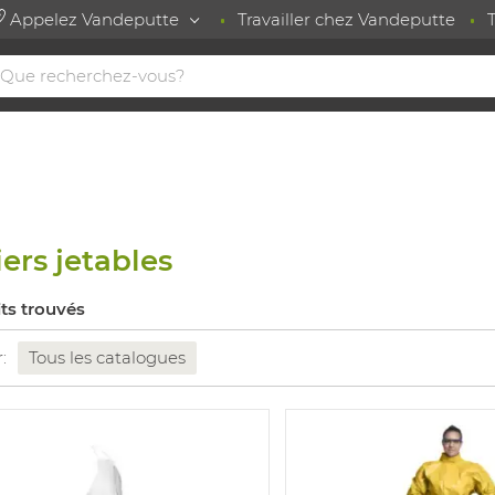
Appelez Vandeputte
Travailler chez Vandeputte
iers jetables
its trouvés
r:
Tous les catalogues