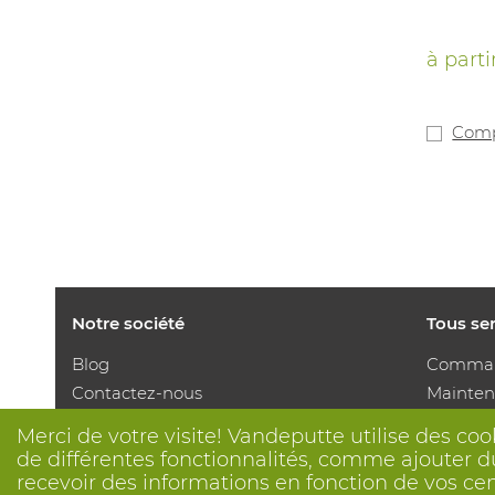
à parti
Comp
Notre société
Tous se
Blog
Comman
Contactez-nous
Mainten
Prenez un rendez-vous 📆
Service
Merci de votre visite! Vandeputte utilise des coo
Responsabilité sociale
Marqua
de différentes fonctionnalités, comme ajouter du
Travailler chez Vandeputte
Distrib
recevoir des informations en fonction de vos ce