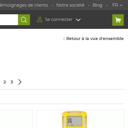
Témoignages de clients
Notre société
Blog
FR
Se connecter
Retour à la vue d'ensemble
2
3