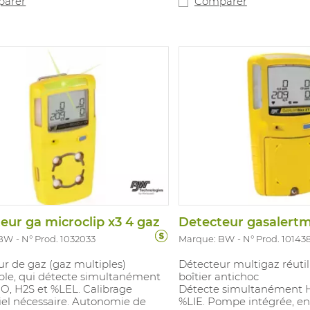
arer
Comparer
eur ga microclip x3 4 gaz
Detecteur gasalertm
 BW
N° Prod. 1032033
Marque: BW
N° Prod. 10143
r de gaz (gaz multiples)
Détecteur multigaz réutil
able, qui détecte simultanément
boîtier antichoc
 CO, H2S et %LEL. Calibrage
Détecte simultanément H
iel nécessaire. Autonomie de
%LIE. Pompe intégrée, e