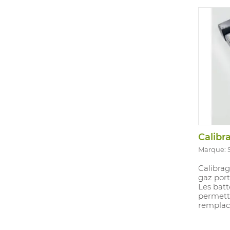
Calibra
Marque: 
Calibrag
gaz port
Les batt
permettr
remplac