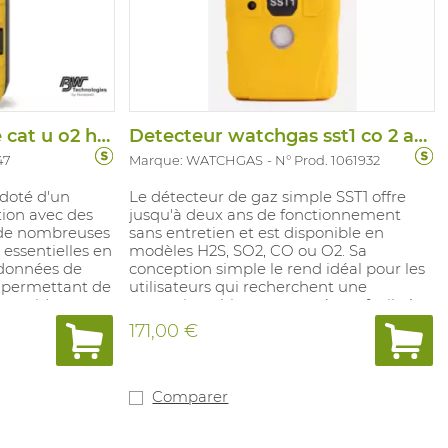
Detecteur bw flex lie cat u o2 h2s co
Detecteur watchgas sst1 co 2 ans
47
Marque: WATCHGAS
N° Prod. 1061932
doté d'un
Le détecteur de gaz simple SST1 offre
tion avec des
jusqu'à deux ans de fonctionnement
 de nombreuses
sans entretien et est disponible en
 essentielles en
modèles H2S, SO2, CO ou O2. Sa
 données de
conception simple le rend idéal pour les
e permettant de
utilisateurs qui recherchent une
us rapidement
protection ultime tout en étant facile à
ies dans des
utiliser, durable et rentable. alarme base
171,00 €
ux. Le
20ppm, alarme haute: 100ppm.
 Flex est doté
-Series qui
t et
Comparer
 des
lles avancées