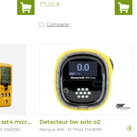
ies dans des
171,00 €
ux. Le
 Flex est doté
-Series qui
t et
Comparer
 des
lles avancées
d'entretien et
is d'autonomie
durée de charge
ntellidox. e
aible
é contre les
cone
nce précise des
iser,
'un seul
eurs: LEL
(19,5-23 ,5%),
0 ppm - L 20
 (TWA 1,6
 et H 10 ppm).
Detecteur watchgas sst4 micro 4-gas
Detecteur bw solo o2
d. 1062090
Marque: BW
N° Prod. 1043099