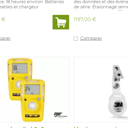
rie: 18 heures environ. Batteries
des données et des événe
eables et chargeur
de série. Étalonnage semes
 Remplacement des capteurs au
Autonomie : environ 13 he
deux ans. Il est possible
rechargeable et chargeur 
 €
1197,00 €
tiver les capteurs via un
Tuyau d'étalonnage de 1 
ur PC. Les concentrations sont
rapide, tuyau d'échantil
 affichées sur l'écran LCD.
avec filtre à particules et
rement de l'exposition à
et jeu de filtres de pom
arer
Comparer
erme/moyenne pondérée dans le
(5 filtres à particules et 5 f
 est possible de lire les
hydrophobes). La concent
s de mesure à l'aide d'un câble
toujours visible sur l'écra
s versions équipées du
Enregistrement des valeur
LEL sont calibrées par défaut
VLE/VME. Capteur LIE filt
éthane. Les sensibilités
méthane en standard. Val
 aux autres substances
%LIE 10 %-20 %, H₂S 10-15 
es ne peuvent être définies.
%-23,5 %, CO 20-100 ppm
d'alarme : O2 19,5%-23,5%, CO 25-
normes : 89/336/CEE et Ex 
LIE CAT F 10%-20%, H2S 5-
Classe IP 65/67 et homol
VLE 4 PPM, VME 1,6 PPM..
Convient aux procédés p
le avec Microdock II.
risques chimiques.
té: 89/336/CEE et Ex ia IIC T4.
e IP 65 et certification Atex.
s processus
nt des risques chimiques.
ce avec le MicroClipXL: trois ans