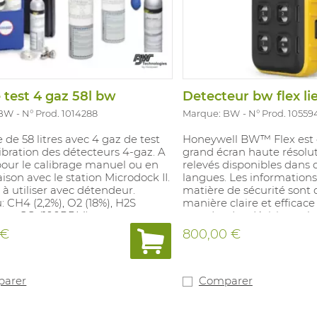
oX, le BW Clip est également le
r sans entretien le plus flexible
us facilement configurable. Avec
oX, vous pouvez : - Régler les
'alarme afin de suivre l'évolution
ences, - Consulter les tests
nels et définir un signal de non-
 test 4 gaz 58l bw
té, - Tester 50 détecteurs BW
moins de trois minutes, - Et
 BW
N° Prod. 1014288
Marque: BW
N° Prod. 10559
 d'autres fonctions destinées à
r la sécurité et la conformité en
e de 58 litres avec 4 gaz de test
Honeywell BW™ Flex est 
de détection de gaz Version:
ibration des détecteurs 4-gaz. A
grand écran haute résolu
c alarmes sur 10PPM et 15PPM.
 pour le calibrage manuel ou en
relevés disponibles dans
.6PPM et 20PPM) Range mesure:
son avec le station Microdock II.
langues. Les informations
 Conformité: Ex ia IIC T4.
 à utiliser avec détendeur.
matière de sécurité sont
e IP 67 et certification Atex.
 CH4 (2,2%), O2 (18%), H2S
manière claire et efficac
es processus présentant des
 en CO (100PPM).
prendre des décisions pl
chimiques.
et de protéger ainsi des v
 €
800,00 €
environnements dangere
détecteur Honeywell BW™
de capteurs intelligents i
surveillent leur propre éta
arer
Comparer
fournissent en temps réel
informations prévisionne