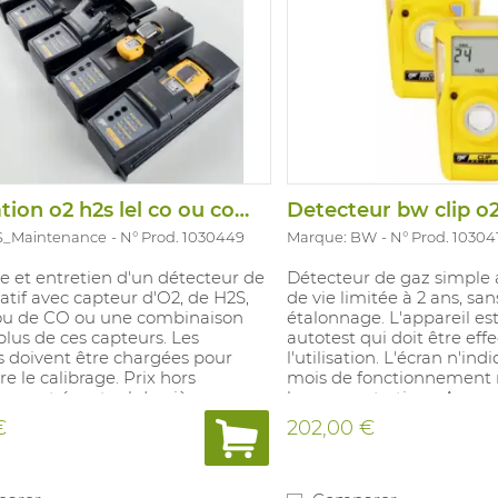
Calibration o2 h2s lel co ou combinaison
Detecteur bw clip o2
S_Maintenance
N° Prod. 1030449
Marque: BW
N° Prod. 10304
e et entretien d'un détecteur de
Détecteur de gaz simple
atif avec capteur d'O2, de H2S,
de vie limitée à 2 ans, san
ou de CO ou une combinaison
étalonnage. L'appareil es
plus de ces capteurs. Les
autotest qui doit être eff
s doivent être chargées pour
l'utilisation. L'écran n'ind
e le calibrage. Prix hors
mois de fonctionnement r
ement éventuel de pièces.
les concentrations. Appar
capteur O2 avec alarmes à
€
202,00 €
Vol. (min. 18% et 25% Vol.)
Plage de mesure : 0-25% V
Conforme : Ex ia IIC T4. Cl
homologué Atex.