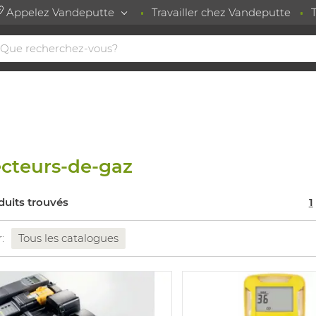
Appelez Vandeputte
Travailler chez Vandeputte
cteurs-de-gaz
duits trouvés
1
r:
Tous les catalogues