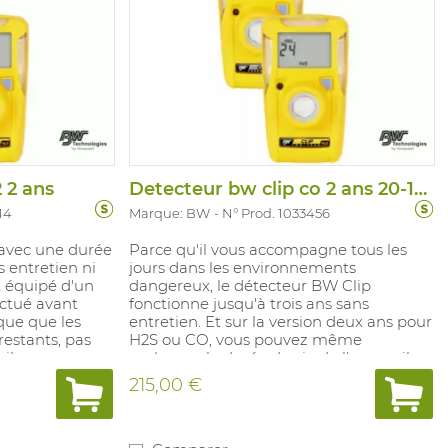
 2 ans
Detecteur bw clip co 2 ans 20-100
14
Marque: BW
N° Prod. 1033456
 avec une durée
Parce qu'il vous accompagne tous les
s entretien ni
jours dans les environnements
t équipé d'un
dangereux, le détecteur BW Clip
ectué avant
fonctionne jusqu'à trois ans sans
ique que les
entretien. Et sur la version deux ans pour
estants, pas
H2S ou CO, vous pouvez même
eil avec
prolonger la durée de vie de l'appareil
 19,5% et 23,5%
sans dépenser plus : Il vous suffit pour
215,00 €
cela de le ranger dans son étui
ol.
d'hibernation lorsque vous prévoyez de
asse IP 67 et
ne pas l'utiliser pendant au moins une
semaine ; cela rallongera d'autant sa