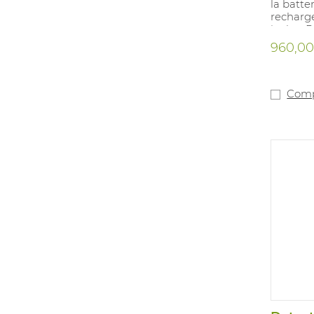
la batte
recharg
inclus.
bout de 
960,00
de désac
ordinate
toujours
Enregist
Comp
court t
temps. Il
résultat
USB. Le
capteur 
sur le m
croisées
explosiv
Valeurs 
200PPM 
10PPM, 
Compatib
Conformi
Catégori
Pour: le
présenta
Différen