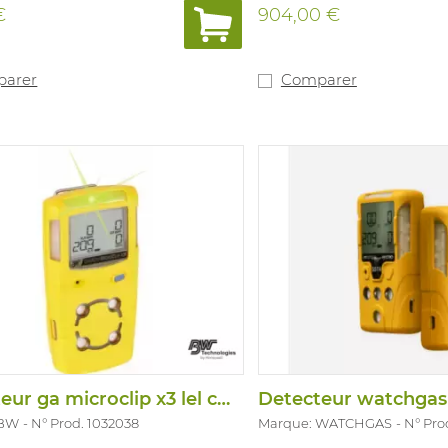
et de protéger ainsi des v
€
904,00 €
environnements dangere
détecteur Honeywell BW™
de capteurs intelligents i
surveillent leur propre éta
arer
Comparer
fournissent en temps réel
informations prévisionne
en matière d'étalonnage, 
de durée de vie. Deux mo
de la batterie avec une 
de 4,5h. Compatible avec I
capteur LEI infrarouge à f
consommation est protég
empoisonnements au sili
permettant une surveilla
combustibles. Facile à util
fonctionnement à l'aide d
bouton. Version avec capt
infrarouge (10 en 20%), O2 
CO (TWA 20 ppm, STEL 10
ppm et H 100 ppm) et H2S
ppm, STEL 4ppm- L 5 ppm
Detecteur ga microclip x3 lel co o2
Pas d'EPI.
 BW
N° Prod. 1032038
Marque: WATCHGAS
N° Pro