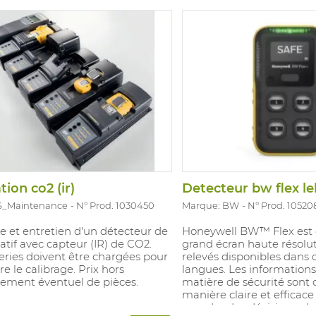
en matière d'étalonnage, 
de durée de vie. Deux mo
de la batterie avec une 
de 4,5h. Compatible avec I
Version avec capteurs: LE
filtré, O2, H2S, CO. Pas d'
tion co2 (ir)
S_Maintenance
N° Prod. 1030450
Marque: BW
N° Prod. 10520
e et entretien d'un détecteur de
Honeywell BW™ Flex est 
atif avec capteur (IR) de CO2.
grand écran haute résolu
eries doivent être chargées pour
relevés disponibles dans
e le calibrage. Prix hors
langues. Les informations
ement éventuel de pièces.
matière de sécurité sont
manière claire et efficac
prendre des décisions pl