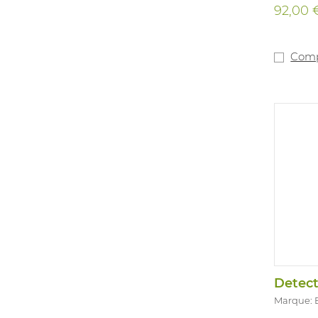
92,00 
Comp
Marque: