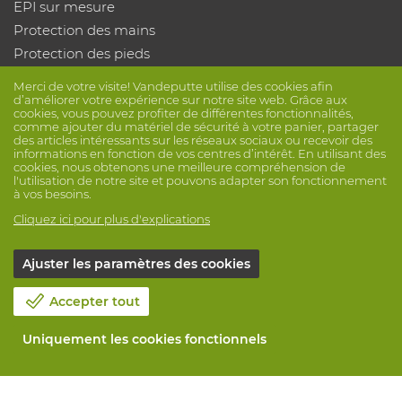
EPI sur mesure
Protection des mains
Protection des pieds
Vêtements de protection
Merci de votre visite! Vandeputte utilise des cookies afin
d’améliorer votre expérience sur notre site web. Grâce aux
cookies, vous pouvez profiter de différentes fonctionnalités,
Suivez nous
comme ajouter du matériel de sécurité à votre panier, partager
des articles intéressants sur les réseaux sociaux ou recevoir des
informations en fonction de vos centres d’intérêt. En utilisant des
cookies, nous obtenons une meilleure compréhension de
l'utilisation de notre site et pouvons adapter son fonctionnement
à vos besoins.
Cliquez ici pour plus d'explications
© Vandeputte
Conditions de vente
Vie privée
Ajuster les paramètres des cookies
Avis de non-responsabilité
Paramètres de cookies
Accepter tout
Informations de session
Uniquement les cookies fonctionnels