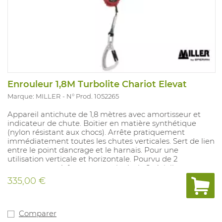
Enrouleur 1,8M Turbolite Chariot Elevat
Marque: MILLER
N° Prod. 1052265
Appareil antichute de 1,8 mètres avec amortisseur et
indicateur de chute. Boïtier en matière synthétique
(nylon résistant aux chocs). Arrête pratiquement
immédiatement toutes les chutes verticales. Sert de lien
entre le point dancrage et le harnais. Pour une
utilisation verticale et horizontale. Pourvu de 2
mousquetons à fermeture twist-lock. Spéciallement
conçu pour travailler dans des nacelles élévatrices.
335,00 €
Bords tranchants testé. Convient pour : les applications
industrielles générales. Poids : 1,02kg. Conforme aux
normes : EN360.
Comparer