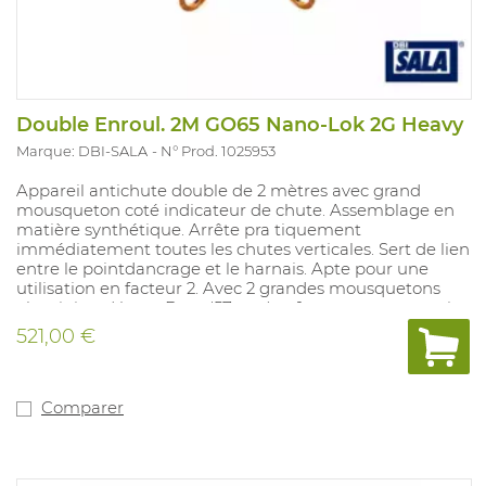
Double Enroul. 2M GO65 Nano-Lok 2G Heavy
Marque: DBI-SALA
N° Prod. 1025953
Appareil antichute double de 2 mètres avec grand
mousqueton coté indicateur de chute. Assemblage en
matière synthétique. Arrête pra tiquement
immédiatement toutes les chutes verticales. Sert de lien
entre le pointdancrage et le harnais. Apte pour une
utilisation en facteur 2. Avec 2 grandes mousquetons
aluminium Heavy Duty (57mm) et 1 connecteur en acier
zingué. Poids max de l'utilisateur materiel inclus : 140
521,00 €
kg.Convient pour : les applications industrielles
générales. Poids : 1310 gr. Conforme aux normes : EN360.
Comparer