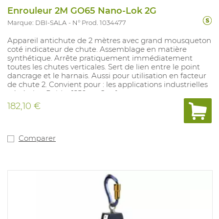
Enrouleur 2M GO65 Nano-Lok 2G
Marque: DBI-SALA
N° Prod. 1034477
Appareil antichute de 2 mètres avec grand mousqueton
coté indicateur de chute. Assemblage en matière
synthétique. Arrête pratiquement immédiatement
toutes les chutes verticales. Sert de lien entre le point
dancrage et le harnais. Aussi pour utilisation en facteur
de chute 2. Convient pour : les applications industrielles
générales. Poids : 1250 gr. Conforme aux normes :
EN360.
182,10 €
Comparer