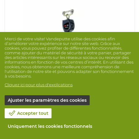
Merci de votre visite! Vandeputte utilise des cookies afin
d’améliorer votre expérience sur notre site web. Grâce aux
cookies, vous pouvez profiter de différentes fonctionnalités,
comme ajouter du matériel de sécurité à votre panier, partager
des articles intéressants sur les réseaux sociaux ou recevoir des
informations en fonction de vos centres d’intérêt. En utilisant des
cookies, nous obtenons une meilleure compréhension de
l'utilisation de notre site et pouvons adapter son fonctionnement
à vos besoins.
Cliquez ici pour plus d'explications
Ajuster les paramètres des cookies
Enrouleur 2M GO65 Nano-Lok 2G Mousq Harn
Marque: DBI-SALA
N° Prod. 1028680
Accepter tout
Uniquement les cookies fonctionnels