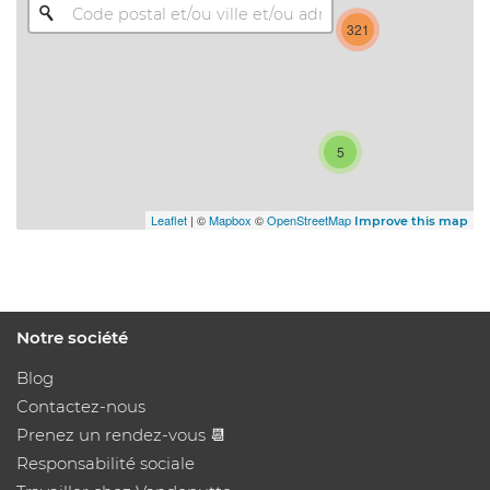
321
5
Leaflet
| ©
Mapbox
©
OpenStreetMap
Improve this map
Notre société
Blog
Contactez-nous
Prenez un rendez-vous 📆
Responsabilité sociale