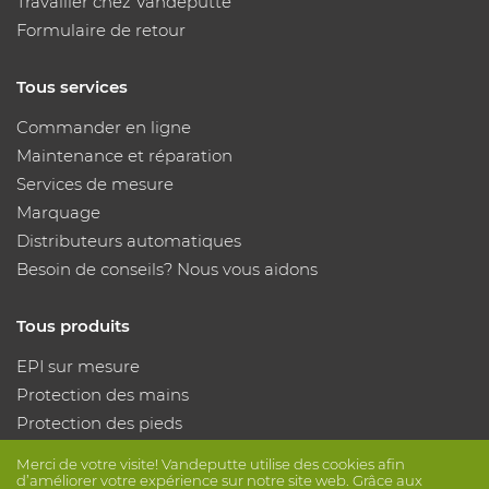
Travailler chez Vandeputte
Formulaire de retour
Tous services
Commander en ligne
Maintenance et réparation
Services de mesure
Marquage
Distributeurs automatiques
Besoin de conseils? Nous vous aidons
Tous produits
EPI sur mesure
Protection des mains
Protection des pieds
Vêtements de protection
Merci de votre visite! Vandeputte utilise des cookies afin
d’améliorer votre expérience sur notre site web. Grâce aux