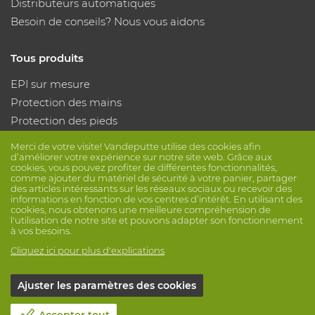
Distributeurs automatiques
Besoin de conseils? Nous vous aidons
Tous produits
EPI sur mesure
Protection des mains
Protection des pieds
Vêtements de protection
Merci de votre visite! Vandeputte utilise des cookies afin
d’améliorer votre expérience sur notre site web. Grâce aux
cookies, vous pouvez profiter de différentes fonctionnalités,
Suivez nous
comme ajouter du matériel de sécurité à votre panier, partager
des articles intéressants sur les réseaux sociaux ou recevoir des
informations en fonction de vos centres d’intérêt. En utilisant des
cookies, nous obtenons une meilleure compréhension de
l'utilisation de notre site et pouvons adapter son fonctionnement
à vos besoins.
Cliquez ici pour plus d'explications
© Vandeputte
Conditions de vente
Vie privée
Ajuster les paramètres des cookies
Avis de non-responsabilité
Paramètres de cookies