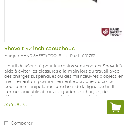
Shoveit 42 inch caouchouc
Marque: HAND SAFETY TOOLS
N° Prod. 1052765
L'outil de sécurité pour les mains sans contact ShoveIt®
aide à éviter les blessures à la main lors du travail avec
des charges suspendues ou des manœuvres d'objets, en
maintenant un positionnement approprié du corps
pour une manipulation sûre hors de la ligne de tir. Il
permet aux utilisateurs de guider les charges, de
déplacer et de positionner les tuyaux et les tubes, ainsi
que de saisir les élingues et les slogans sans placer
354,00 €
physiquement les mains sur l'article.
Longueur: 42 pouces.
Matériel: caoutchouc.
Comparer