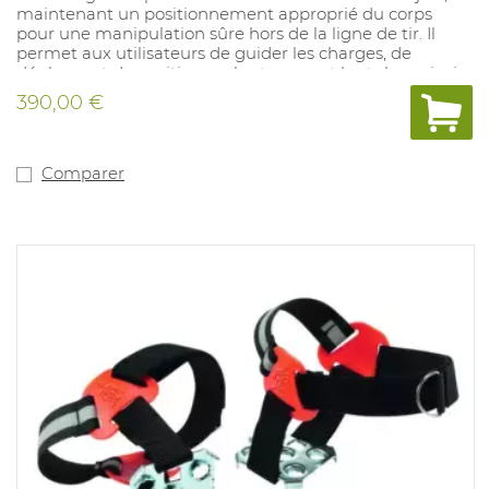
maintenant un positionnement approprié du corps
pour une manipulation sûre hors de la ligne de tir. Il
permet aux utilisateurs de guider les charges, de
déplacer et de positionner les tuyaux et les tubes, ainsi
que de saisir les élingues et les slogans sans placer
390,00 €
physiquement les mains sur l'article.
Longueur: 72 pouces.
Matériel: caoutchouc.
Comparer