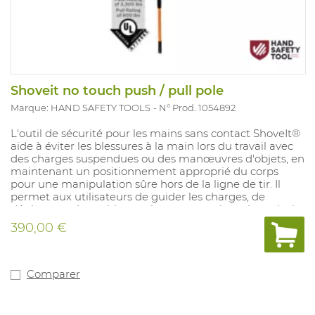
Shoveit no touch push / pull pole
Marque: HAND SAFETY TOOLS
N° Prod. 1054892
L'outil de sécurité pour les mains sans contact ShoveIt®
aide à éviter les blessures à la main lors du travail avec
des charges suspendues ou des manœuvres d'objets, en
maintenant un positionnement approprié du corps
pour une manipulation sûre hors de la ligne de tir. Il
permet aux utilisateurs de guider les charges, de
déplacer et de positionner les tuyaux et les tubes, ainsi
que de saisir les élingues et les slogans sans placer
390,00 €
physiquement les mains sur l'article.
Longueur: 72 pouces.
Matériel: caoutchouc.
Comparer
Manipulation-D.