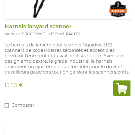
Harnais lanyard scanner
Marque: ERGODYNE
N° Prod. 1049711
Le harnais de lanière pour scanner Squids® 3132
scanners de codes-barres sécurisés et accessibles
pendant l'entrepôt et travail de distribution. Avec son
design ambidextre, le grade industriel le harnais
maintient un ajustement confortable pour le droit et
travailleurs gauchers tout en gardant les scanners prêts
à l'emploi. Deux les petites attaches de boucle se
connectent aux trous captifs intégrés dans le scanners,
15,50 €
ce qui leur permet de s'accrocher confortablement sur
la hanche lorsque non utilisé et évitant les dommages
ou blessures causés par les chutes. Peut être combiné
avec un étui (art. 1054143).
Comparer