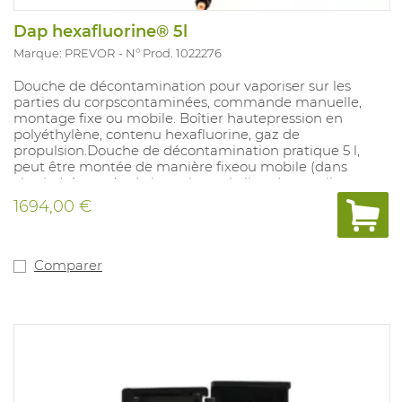
Dap hexafluorine® 5l
Marque: PREVOR
N° Prod. 1022276
Douche de décontamination pour vaporiser sur les
parties du corpscontaminées, commande manuelle,
montage fixe ou mobile. Boîtier hautepression en
polyéthylène, contenu hexafluorine, gaz de
propulsion.Douche de décontamination pratique 5 l,
peut être montée de manière fixeou mobile (dans
chariot), à portée de la main sur le lieu de travail,
remplie du liquide HEXAFLUORINE®, utilisable en cas
1694,00 €
éclaboussures chimiques, jet deau vaporisateur pour
une répartition parfaite, se conserve pendant 2 ans et
sans entretien, usage unique, aucun contact entre le
gaz de propulsion et le liquide, peut être rechargée.
Comparer
Idéal pour environnements avec le risque de contact
avec un produit chimique.