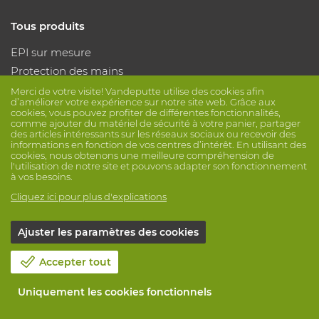
Tous produits
EPI sur mesure
Protection des mains
Protection des pieds
Merci de votre visite! Vandeputte utilise des cookies afin
d’améliorer votre expérience sur notre site web. Grâce aux
Vêtements de protection
cookies, vous pouvez profiter de différentes fonctionnalités,
comme ajouter du matériel de sécurité à votre panier, partager
des articles intéressants sur les réseaux sociaux ou recevoir des
Suivez nous
informations en fonction de vos centres d’intérêt. En utilisant des
cookies, nous obtenons une meilleure compréhension de
l'utilisation de notre site et pouvons adapter son fonctionnement
à vos besoins.
Cliquez ici pour plus d'explications
Ajuster les paramètres des cookies
© Vandeputte
Conditions de vente
Vie privée
Accepter tout
Avis de non-responsabilité
Paramètres de cookies
Informations de session
Uniquement les cookies fonctionnels