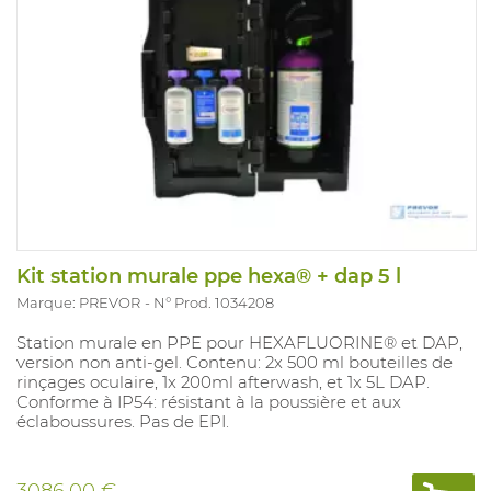
Kit station murale ppe hexa® + dap 5 l
Marque: PREVOR
N° Prod. 1034208
Station murale en PPE pour HEXAFLUORINE® et DAP,
version non anti-gel. Contenu: 2x 500 ml bouteilles de
rinçages oculaire, 1x 200ml afterwash, et 1x 5L DAP.
Conforme à IP54: résistant à la poussière et aux
éclaboussures. Pas de EPI.
3086,00 €