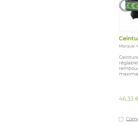
Marque:
Ceintur
réglabl
rembour
maximal
46,33 
Comp