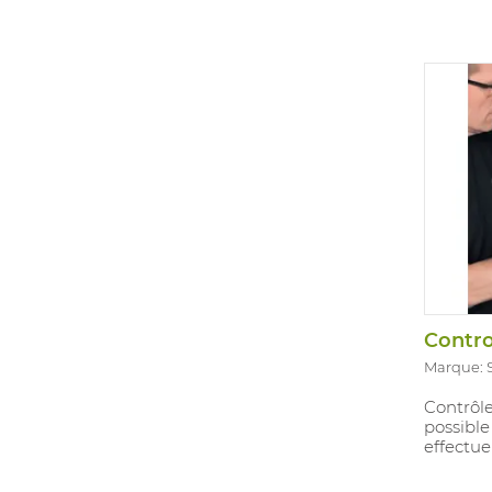
Contro
Marque: 
Contrôle
possible
effectue