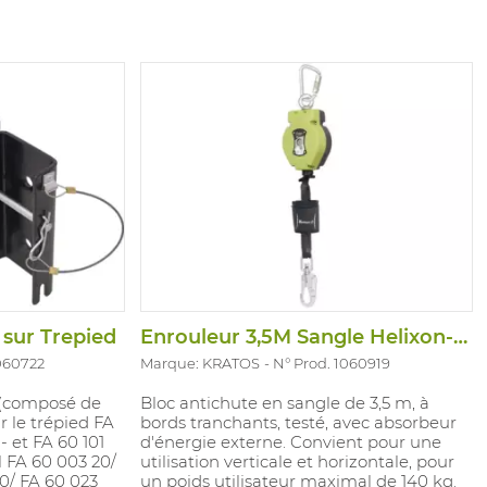
 sur Trepied
Enrouleur 3,5M Sangle Helixon-S Sharp Ed
1060722
Marque: KRATOS
N° Prod. 1060919
r (composé de
Bloc antichute en sangle de 3,5 m, à
ur le trépied FA
bords tranchants, testé, avec absorbeur
- et FA 60 101
d'énergie externe. Convient pour une
il FA 60 003 20/
utilisation verticale et horizontale, pour
0/ FA 60 023
un poids utilisateur maximal de 140 kg.