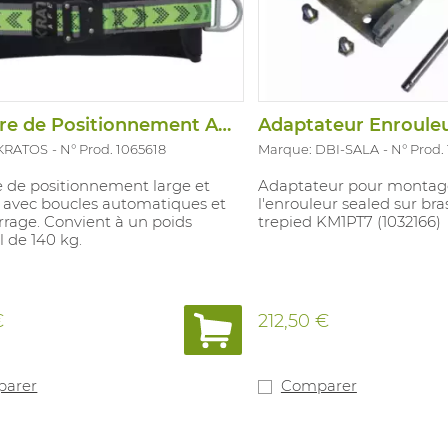
Ceinture de Positionnement Akros 4
 KRATOS
N° Prod. 1065618
Marque: DBI-SALA
N° Prod.
e de positionnement large et
Adaptateur pour montag
e avec boucles automatiques et
l'enrouleur sealed sur bras
rage. Convient à un poids
trepied KM1PT7 (1032166)
 de 140 kg.
€
212,50 €
arer
Comparer