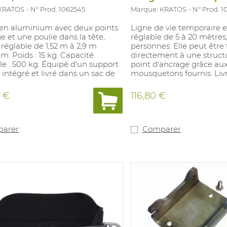
 KRATOS
N° Prod. 1062545
Marque: KRATOS
N° Prod. 
 en aluminium avec deux points
Ligne de vie temporaire e
e et une poulie dans la tête,
réglable de 5 à 20 mètres
réglable de 1,52 m à 2,9 m
personnes. Elle peut être 
. Poids : 15 kg. Capacité
directement à une struct
e : 500 kg. Équipé d'un support
point d'ancrage grâce au
l intégré et livré dans un sac de
mousquetons fournis. Liv
t pratique.
de transport pratique.
0 €
116,80 €
arer
Comparer