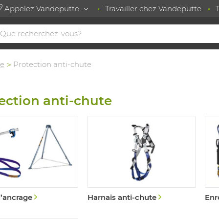
Appelez Vandeputte
Travailler chez Vandeputte
te
Protection anti-chute
ection anti-chute
d’ancrage
Harnais anti-chute
Enr