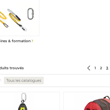
ires & formation
duits trouvés
1
2
3
r:
Tous les catalogues