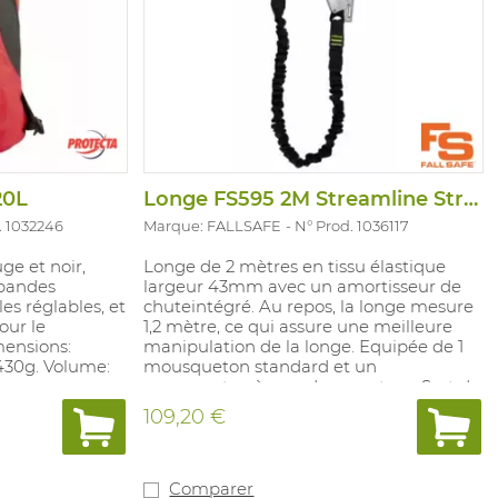
20L
Longe FS595 2M Streamline Stretch
. 1032246
Marque: FALLSAFE
N° Prod. 1036117
ge et noir,
Longe de 2 mètres en tissu élastique
 bandes
largeur 43mm avec un amortisseur de
es réglables, et
chuteintégré. Au repos, la longe mesure
our le
1,2 mètre, ce qui assure une meilleure
mensions:
manipulation de la longe. Equipée de 1
30g. Volume:
mousqueton standard et un
mousqueton à grande ouverture. Sert de
lien entre le point d'ancrage et le
109,20 €
harnais.
Comparer