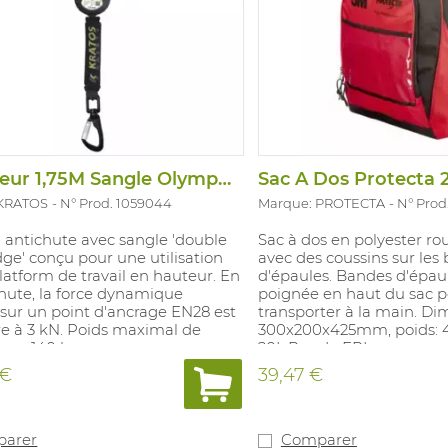
Enrouleur 1,75M Sangle Olympe-S Nacelle
Sac A Dos Protecta 
 KRATOS
N° Prod. 1059044
Marque: PROTECTA
N° Prod
 antichute avec sangle 'double
Sac à dos en polyester rou
ge' conçu pour une utilisation
avec des coussins sur les
latform de travail en hauteur. En
d'épaules. Bandes d'épaul
hute, la force dynamique
poignée en haut du sac p
sur un point d'ancrage EN28 est
transporter à la main. Di
re à 3 kN. Poids maximal de
300x200x425mm, poids: 4
teur : 140 kg.
20L.Pas de EPI.
 €
39,47 €
arer
Comparer