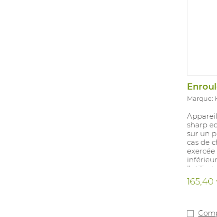
Marque:
Appareil
sharp ed
sur un p
cas de c
exercée 
inférieu
l'utilisa
165,40
Comp