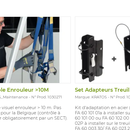
le Enrouleur >10M
Set Adapteurs Treuil
S_Maintenance
N° Prod. 1030271
Marque: KRATOS
N° Prod. 
 visuel enrouleur > 10 m. Pas
Kit d'adaptation en acie
 pour la Belgique (contrôle à
FA 60 101 01a à installer s
r obligatoirement par un SECT).
60 101 00 ou FA 60 102 00 
02P à installer sur le treu
FA 60 003 30/ FA 60 023 2