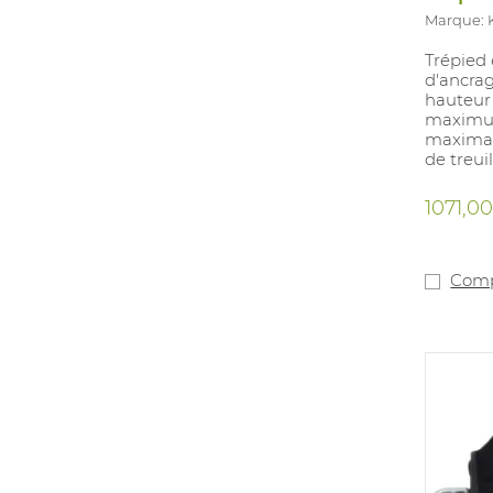
Marque:
Trépied
d'ancrag
hauteur 
maximum
maximal
de treui
transpor
1071,0
Comp