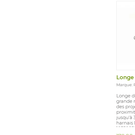
Marque:
Longe d
grande 
des proj
proximit
jusqu'à 
harnais 
1035085)