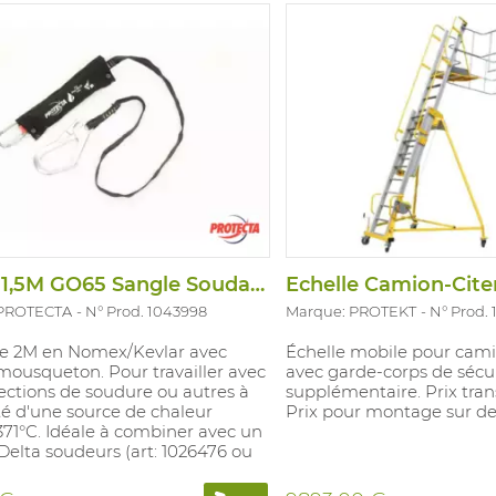
Longe 1,5M GO65 Sangle Soudage
Echelle Camion-Cit
 PROTECTA
N° Prod. 1043998
Marque: PROTEKT
N° Prod.
e 2M en Nomex/Kevlar avec
Échelle mobile pour cami
mousqueton. Pour travailler avec
avec garde-corps de sécu
ections de soudure ou autres à
supplémentaire. Prix trans
é d'une source de chaleur
Prix pour montage sur 
371°C. Idéale à combiner avec un
Delta soudeurs (art: 1026476 ou
.