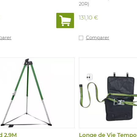
20R)
€
131,10 €
arer
Comparer
d 2,9M