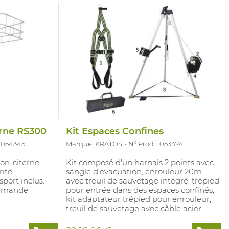
erne RS300
Kit Espaces Confines
 1054345
Marque: KRATOS
N° Prod. 1053474
on-citerne
Kit composé d'un harnais 2 points avec
rité
sangle d'évacuation, enrouleur 20m
port inclus.
avec treuil de sauvetage intégré, trépied
demande.
pour entrée dans des espaces confinés,
kit adaptateur trépied pour enrouleur,
treuil de sauvetage avec câble acier
20m, sac de transport. Poids : 34,4 kg.