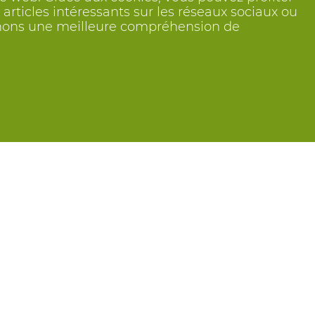
articles intéressants sur les réseaux sociaux ou
btenons une meilleure compréhension de
Suivez nous