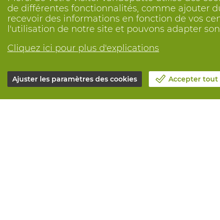
de différentes fonctionnalités, comme ajouter du
recevoir des informations en fonction de vos ce
l'utilisation de notre site et pouvons adapter s
Cliquez ici pour plus d'explications
Ajuster les paramètres des cookies
Accepter tout
Notre société
Tous service
Blog
Commander e
Contactez-nous
Maintenance 
Prenez un rendez-vous 📆
Services de 
Responsabilité sociale
Marquage
Travailler chez Vandeputte
Distributeur