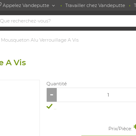
Appelez Vandeputte
Travailler chez Vandeputte
Mousqueton Alu Verrouillage A Vis
 A Vis
Quantité
...
Prix/
Pièce
: