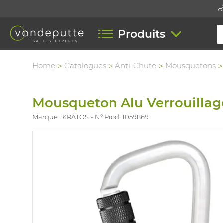
Produits
Home
Catalogues
Anti-Chute
Mousquetons
Mousqueton Alu Verrouillage
Marque : KRATOS
N° Prod. 1059869