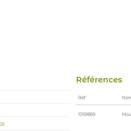
Références
Réf.
No
0
1059869
Mou
te