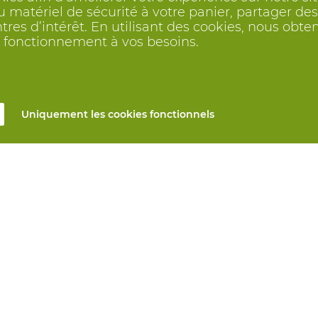
 matériel de sécurité à votre panier, partager des 
ntres d’intérêt. En utilisant des cookies, nous o
on fonctionnement à vos besoins.
Uniquement les cookies fonctionnels
s
Tous produits
n ligne
EPI sur mesure
et réparation
Protection des mains
mesure
Protection des pieds
Vêtements de protection
s automatiques