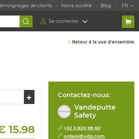
Témoignages de clients
Notre société
Blog
FR
Se connecter
Retour à la vue d'ensemble
Contactez-nous:
Vandeputte
Safety
€ 15.98
+32 3 820 98 60
orders@vdp.com