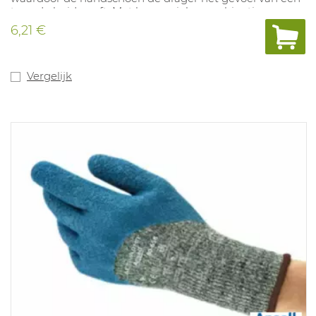
tweede huid geeft. Met haar unieke combinatie van
bescherming, prestatie en soepelheid overbrugt deze
6,21 €
handschoen de kloof met de 3/4 gecoate, olieafstotende
handschoenen voor algemeen gebruik. Het resultaat is
meer soepelheid, grotere vingergevoeligheid, betere
greep op geoliede voorwerpen en extreem
Vergelijk
comfort.Maten 6-11. Conform EN 388 3.1.1.1