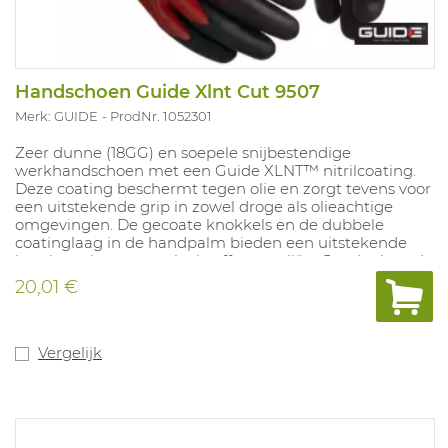
Handschoen Guide Xlnt Cut 9507
Merk: GUIDE
ProdNr. 1052301
Zeer dunne (18GG) en soepele snijbestendige
werkhandschoen met een Guide XLNT™ nitrilcoating.
Deze coating beschermt tegen olie en zorgt tevens voor
een uitstekende grip in zowel droge als olieachtige
omgevingen. De gecoate knokkels en de dubbele
coatinglaag in de handpalm bieden een uitstekende
bescherming tegen vloeistoffen en oliën. Goedgekeurd
voor contact met levensmiddelen en voor contacthitte
20,01 €
niveau 1. Oeko-Tex goedgekeurd. Touchscreen functie.
Maten: 7-11.
Vergelijk