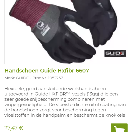
Handschoen Guide Hxfibr 6607
Merk: GUIDE
ProdNr. 1052737
Flexibele, goed aansluitende werkhandschoen
uitgevoerd in Guide HXFIBR™-vezels (13gg) diie een
zeer goede snijbescherming combineren met
vingergevoeligheid. De vloeistofdichte nitril coating van
de handschoen zorgt voor bescherming tegen
vloeistoffen in de handpalm en beschermt de knokkels
aan de bovenzijde. Touchscreen functie en extra
versterking bij de duim en de wijsvinger. Goedgekeurd
27,47 €
voor contacthitte tot 100°C (15sec.) en geschikt voor