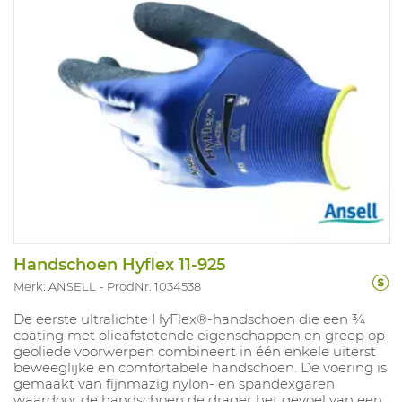
Handschoen Hyflex 11-925
Merk: ANSELL
ProdNr. 1034538
De eerste ultralichte HyFlex®-handschoen die een ¾
coating met olieafstotende eigenschappen en greep op
geoliede voorwerpen combineert in één enkele uiterst
beweeglijke en comfortabele handschoen. De voering is
gemaakt van fijnmazig nylon- en spandexgaren
waardoor de handschoen de drager het gevoel van een