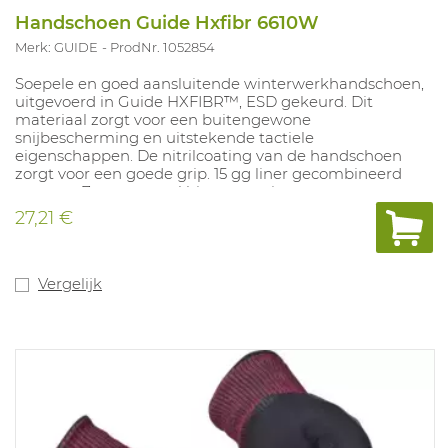
Handschoen Guide Hxfibr 6610W
Merk: GUIDE
ProdNr. 1052854
Soepele en goed aansluitende winterwerkhandschoen,
uitgevoerd in Guide HXFIBR™, ESD gekeurd. Dit
materiaal zorgt voor een buitengewone
snijbescherming en uitstekende tactiele
eigenschappen. De nitrilcoating van de handschoen
zorgt voor een goede grip. 15 gg liner gecombineerd
met een 7 gauge acryl binnenvoering voor
bescherming tegen kou. Snijbeschermingsniveau F,
27,21 €
goedgekeurd voor contacthitte tot 250°C (15sec) en
voedselveilig. Oeko-Tex goedgekeurd. Touchscreen
functie. Maten: 7-12.
Vergelijk