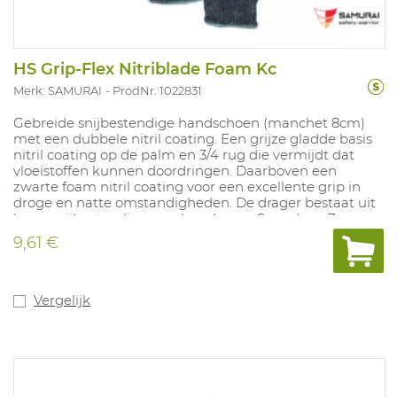
HS Grip-Flex Nitriblade Foam Kc
Merk: SAMURAI
ProdNr. 1022831
Gebreide snijbestendige handschoen (manchet 8cm)
met een dubbele nitril coating. Een grijze gladde basis
nitril coating op de palm en 3/4 rug die vermijdt dat
vloeistoffen kunnen doordringen. Daarboven een
zwarte foam nitril coating voor een excellente grip in
droge en natte omstandigheden. De drager bestaat uit
hoog snijbestendige vezels, nylon en Spandex. . Zeer
comfortabel en uitstekende bescherming tegen abrasie
9,61 €
en snijrisico's, in toepassingen waarbij veel olie gebruikt
wordt. Toepassing: glasindustrie, assemblage metalen,
spuitgieten van kunststoffen, enz...
Vergelijk