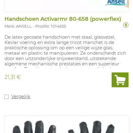
Handschoen Activarmr 80-658 (powerflex)
Merk: ANSELL
ProdNr. 1014655
De latex gecoate handschoen met staal, glasvezel,
Kevlar voering en extra lange tricot manchet is de
praktische oplossing om op een veilige wijze glas,
metaal en plastic te manipuleren. Ze onderscheidt zich
door een uitzonderlijke snijweerstand, uitstekende
algemene mechanische prestaties en een superieur
comfort. Zowel in natte als droge omstandigheden
biedt deze handschoen een uitstekende greep dankzij
21,31 €
de coating op de palm uit natuurrubber. De
PowerFlex® 80-658 is een unieke handschoen die op
een bijzonder efficiënte manier een goede
bescherming met natuurlijke beweeglijkheid
Vergelijk
combineert. Siliconenvrij.