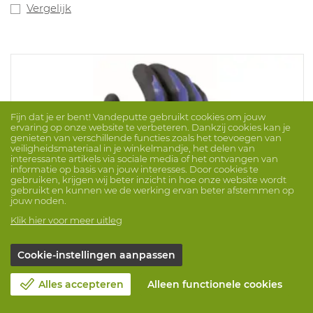
Vergelijk
Fijn dat je er bent! Vandeputte gebruikt cookies om jouw
ervaring op onze website te verbeteren. Dankzij cookies kan je
genieten van verschillende functies zoals het toevoegen van
veiligheidsmateriaal in je winkelmandje, het delen van
interessante artikels via sociale media of het ontvangen van
informatie op basis van jouw interesses. Door cookies te
gebruiken, krijgen wij beter inzicht in hoe onze website wordt
gebruikt en kunnen we de werking ervan beter afstemmen op
jouw noden.
Klik hier voor meer uitleg
Cookie-instellingen aanpassen
Alles accepteren
Alleen functionele cookies
Handschoen 398305 / Dual-Nit 3/4-D
Merk: ERGOS
ProdNr. 1063051