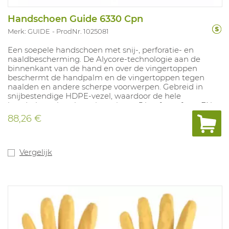
Handschoen Guide 6330 Cpn
Merk: GUIDE
ProdNr. 1025081
Een soepele handschoen met snij-, perforatie- en
naaldbescherming. De Alycore-technologie aan de
binnenkant van de hand en over de vingertoppen
beschermt de handpalm en de vingertoppen tegen
naalden en andere scherpe voorwerpen. Gebreid in
snijbestendige HDPE-vezel, waardoor de hele
handschoen beschermingsniveau 5 heeft conform EN
388. Vloeistofdicht vanaf de vingertoppen tot over de
88,26 €
knokkels en daardoor geschikt voor bijvoorbeeld
reinigingswerken of werken onder natte of vette
omstandigheden. Uiterst slijtvaste coating.
Vergelijk