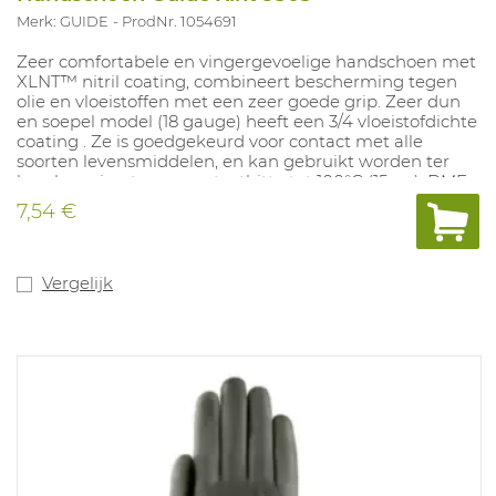
Merk: GUIDE
ProdNr. 1054691
Zeer comfortabele en vingergevoelige handschoen met
XLNT™ nitril coating, combineert bescherming tegen
olie en vloeistoffen met een zeer goede grip. Zeer dun
en soepel model (18 gauge) heeft een 3/4 vloeistofdichte
coating . Ze is goedgekeurd voor contact met alle
soorten levensmiddelen, en kan gebruikt worden ter
bescherming tegen contacthitte tot 100°C (15sec). DMF-
vrij en heeft het Oeko-Tex label en touchscreen functie.
7,54 €
Maten: 6-11.
Vergelijk