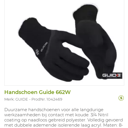
Handschoen Guide 662W
Merk: GUIDE
ProdNr. 1042469
Duurzame handschoenen voor alle langdurige
werkzaamheden bij contact met koude. 3/4 Nitril
coating op naadloos gebreid polyester. Volledig gevoerd
met dubbele ademende isolerende laag acryl. Maten: 8-