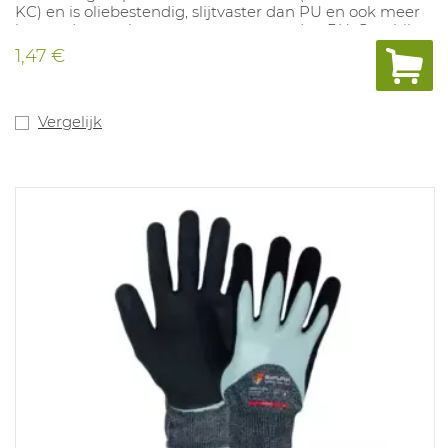
KC) en is oliebestendig, slijtvaster dan PU en ook meer
bestand tegen hogere temperaturen dan PU. Geschikt
voor alle handelingen waar hoge vingergevoeligheid
1,47 €
vereist is zoals assemblage, montage, verpakking,
automobiel, enz. Beschikbare maten: 7 - 11. Conform EN
388 : 3.1.2.2.X
Vergelijk