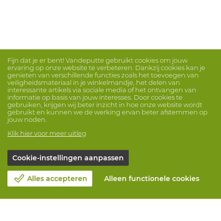
Fijn dat je er bent! Vandeputte gebruikt cookies om jouw
ervaring op onze website te verbeteren. Dankzij cookies kan je
genieten van verschillende functies zoals het toevoegen van
veiligheidsmateriaal in je winkelmandje, het delen van
interessante artikels via sociale media of het ontvangen van
informatie op basis van jouw interesses. Door cookies te
gebruiken, krijgen wij beter inzicht in hoe onze website wordt
gebruikt en kunnen we de werking ervan beter afstemmen op
jouw noden.
Klik hier voor meer uitleg
Cookie-instellingen aanpassen
Alles accepteren
Alleen functionele cookies