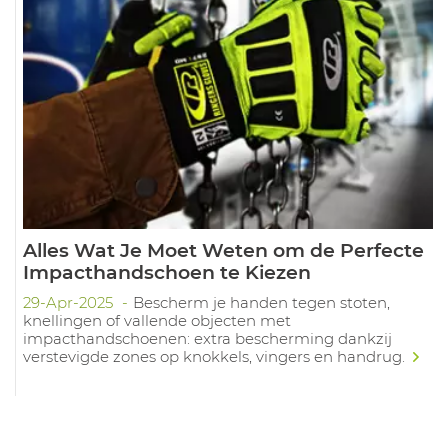
Alles Wat Je Moet Weten om de Perfecte
Impacthandschoen te Kiezen
29-Apr-2025
Bescherm je handen tegen stoten,
knellingen of vallende objecten met
impacthandschoenen: extra bescherming dankzij
verstevigde zones op knokkels, vingers en handrug.