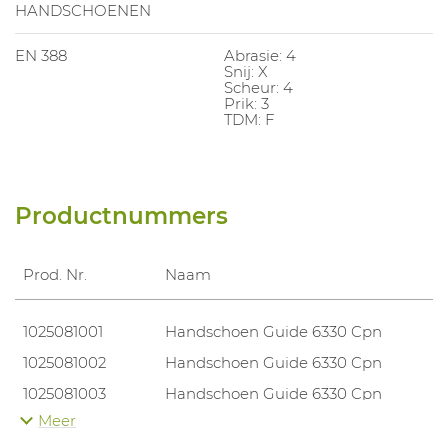
HANDSCHOENEN
EN 388
Abrasie: 4
Snij: X
Scheur: 4
Prik: 3
TDM: F
Productnummers
Prod. Nr.
Naam
1025081001
Handschoen Guide 6330 Cpn
1025081002
Handschoen Guide 6330 Cpn
1025081003
Handschoen Guide 6330 Cpn
Meer
1025081004
Handschoen Guide 6330 Cpn